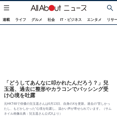
連載
ライフ
グルメ
社会
IT・ビジネス
エンタメ
リサ
「どうしてあんなに叩かれたんだろう？」兒
玉遥、過去に整形やカラコンでバッシング受
け心境を吐露
元HKT48で俳優の兒玉遥さんは6月13日、自身のXを更新。過去の“苦しかっ
たし、もどかしかった”心境を吐露し、温かい声が寄せられています。（サム
ネイル画像出典：兒玉遥さん公式Xより）