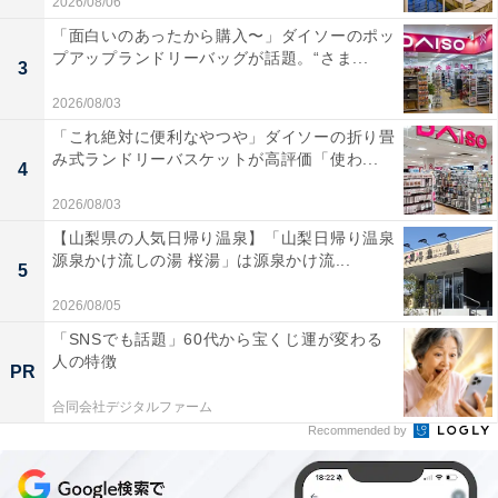
2026/08/06
「面白いのあったから購入〜」ダイソーのポッ
プアップランドリーバッグが話題。“さま...
3
2026/08/03
「これ絶対に便利なやつや」ダイソーの折り畳
み式ランドリーバスケットが高評価「使わ...
4
2026/08/03
【山梨県の人気日帰り温泉】「山梨日帰り温泉
源泉かけ流しの湯 桜湯」は源泉かけ流...
5
2026/08/05
「SNSでも話題」60代から宝くじ運が変わる
人の特徴
PR
合同会社デジタルファーム
Recommended by