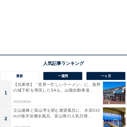
最新
一週間
一ヶ月
【兵庫県】「世界一忙しいラーメン」に、龍野
の城下町を再現したSAも。山陽自動車道...
1
2026/08/04
立山連峰と富山湾を望む展望風呂に、水深333
mの海洋深層水風呂。富山県の人気日帰...
2