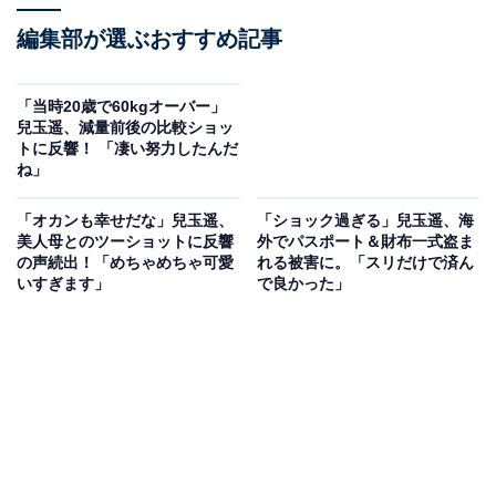
編集部が選ぶおすすめ記事
「当時20歳で60kgオーバー」
兒玉遥、減量前後の比較ショッ
トに反響！ 「凄い努力したんだ
ね」
「オカンも幸せだな」兒玉遥、
「ショック過ぎる」兒玉遥、海
美人母とのツーショットに反響
外でパスポート＆財布一式盗ま
の声続出！「めちゃめちゃ可愛
れる被害に。「スリだけで済ん
いすぎます」
で良かった」