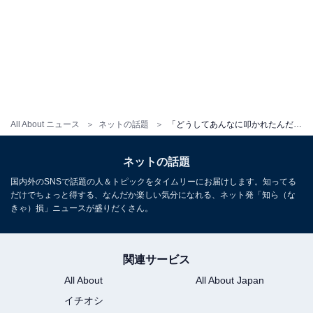
All About ニュース
ネットの話題
「どうしてあんなに叩かれたんだろう？」兒玉遥、過去に整形やカラコンでバッシング受け心境を吐露
ネットの話題
国内外のSNSで話題の人＆トピックをタイムリーにお届けします。知ってる
だけでちょっと得する、なんだか楽しい気分になれる、ネット発「知ら（な
きゃ）損」ニュースが盛りだくさん。
関連サービス
All About
All About Japan
イチオシ