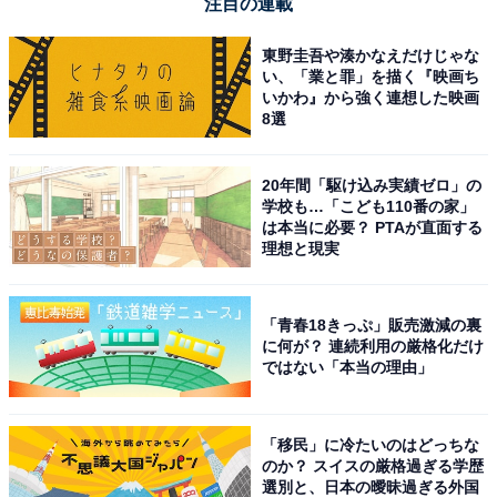
注目の連載
東野圭吾や湊かなえだけじゃな
い、「業と罪」を描く『映画ち
いかわ』から強く連想した映画
8選
20年間「駆け込み実績ゼロ」の
学校も…「こども110番の家」
は本当に必要？ PTAが直面する
理想と現実
「青春18きっぷ」販売激減の裏
に何が？ 連続利用の厳格化だけ
ではない「本当の理由」
「移民」に冷たいのはどっちな
のか？ スイスの厳格過ぎる学歴
選別と、日本の曖昧過ぎる外国