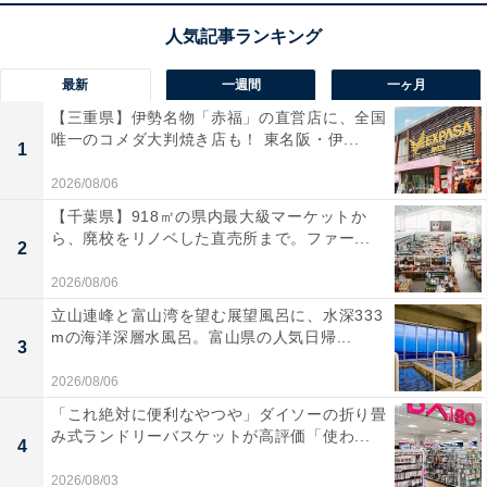
最新
一週間
一ヶ月
【三重県】伊勢名物「赤福」の直営店に、全国
唯一のコメダ大判焼き店も！ 東名阪・伊...
1
2026/08/06
【千葉県】918㎡の県内最大級マーケットか
ら、廃校をリノベした直売所まで。ファー...
2
2026/08/06
立山連峰と富山湾を望む展望風呂に、水深333
mの海洋深層水風呂。富山県の人気日帰...
3
2026/08/06
「これ絶対に便利なやつや」ダイソーの折り畳
み式ランドリーバスケットが高評価「使わ...
4
2026/08/03