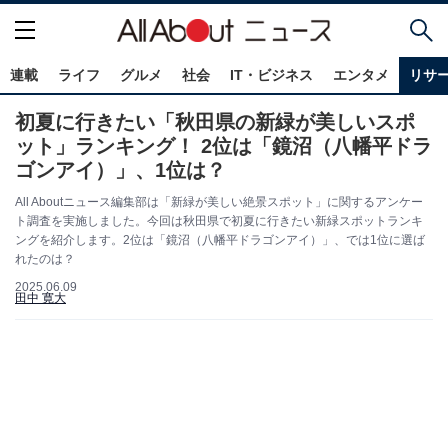
連載
ライフ
グルメ
社会
IT・ビジネス
エンタメ
リサ
初夏に行きたい「秋田県の新緑が美しいスポ
ット」ランキング！ 2位は「鏡沼（八幡平ドラ
ゴンアイ）」、1位は？
All Aboutニュース編集部は「新緑が美しい絶景スポット」に関するアンケー
ト調査を実施しました。今回は秋田県で初夏に行きたい新緑スポットランキ
ングを紹介します。2位は「鏡沼（八幡平ドラゴンアイ）」、では1位に選ば
れたのは？
2025.06.09
田中 寛大