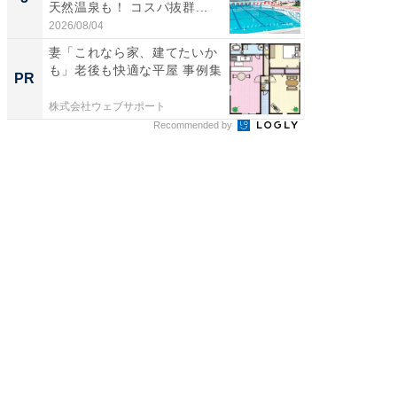
天然温泉も！ コスパ抜群...
ュックが
2026/08/04
2026/08/0
妻「これなら家、建てたいか
これが
も」老後も快適な平屋 事例集
な間取
PR
PR
株式会社ウェブサポート
株式会社
Recommended by