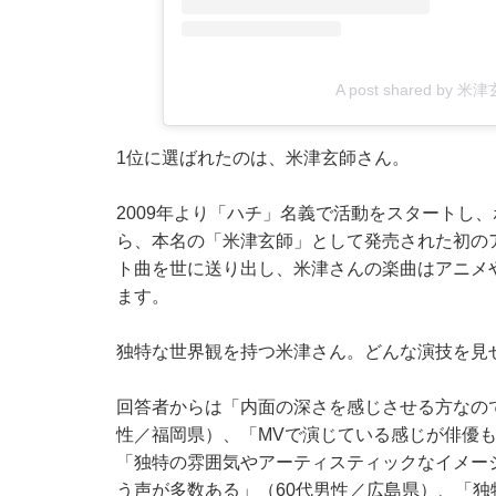
A post shared by 米津
1位に選ばれたのは、米津玄師さん。
2009年より「ハチ」名義で活動をスタートし、
ら、本名の「米津玄師」として発売された初のアル
ト曲を世に送り出し、米津さんの楽曲はアニメ
ます。
独特な世界観を持つ米津さん。どんな演技を見
回答者からは「内面の深さを感じさせる方なの
性／福岡県）、「MVで演じている感じが俳優も
「独特の雰囲気やアーティスティックなイメー
う声が多数ある」（60代男性／広島県）、「独