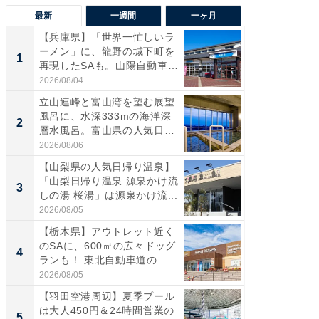
最新
一週間
一ヶ月
【兵庫県】「世界一忙しいラ
【三重
ーメン」に、龍野の城下町を
「鈴鹿天
1
1
再現したSAも。山陽自動車
は100
道...
2026/08/04
2026/08/0
立山連峰と富山湾を望む展望
「ミニオ
風呂に、水深333mの海洋深
ッグ！ 
2
2
層水風呂。富山県の人気日
ど、夏限
帰...
2026/08/06
2026/08/0
【山梨県の人気日帰り温泉】
【埼玉
「山梨日帰り温泉 源泉かけ流
「行田天
3
3
しの湯 桜湯」は源泉かけ流...
は和の
が...
2026/08/05
2026/08/0
【栃木県】アウトレット近く
【石川
のSAに、600㎡の広々ドッグ
湯】「天
4
4
ランも！ 東北自動車道の...
賀ゆめ
お...
2026/08/05
2026/08/0
【羽田空港周辺】夏季プール
「100
は大人450円＆24時間営業の
スタン
5
5