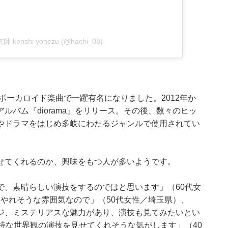
玄師 kenshi yonezu (@hachi_08)
ボーカロイド楽曲で一躍有名になりました。2012年か
バム『diorama』をリリース。その後、数々のヒッ
やドラマをはじめ多岐にわたるジャンルで使用されてい
せてくれるのか、興味をもつ人が多いようです。
で、素晴らしい演技をするのではと思います」（60代女
やれそうな雰囲気なので」（50代女性／埼玉県）、
ジ、ミステリアスな魅力があり、演技も見てみたいとい
特な世界観の演技を見せてくれそうな気がします」（40