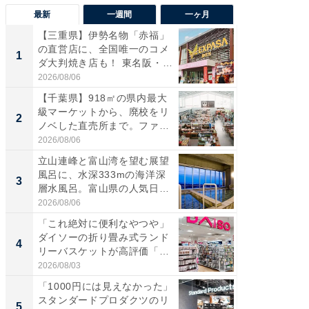
最新
一週間
一ヶ月
【三重県】伊勢名物「赤福」
【兵庫
の直営店に、全国唯一のコメ
ーメン
1
1
ダ大判焼き店も！ 東名阪・
再現した
伊...
道...
2026/08/06
2026/08/0
【千葉県】918㎡の県内最大
「面白
級マーケットから、廃校をリ
入〜」
2
2
ノベした直売所まで。ファ
プラン
ー...
題。“さま
2026/08/06
2026/08/0
立山連峰と富山湾を望む展望
「これ
風呂に、水深333mの海洋深
ダイソ
3
3
層水風呂。富山県の人気日
リーバ
帰...
わ...
2026/08/06
2026/08/0
「これ絶対に便利なやつや」
「100
ダイソーの折り畳み式ランド
スタン
4
4
リーバスケットが高評価「使
ュックが
わ...
2026/08/03
2026/08/0
「1000円には見えなかった」
【羽田
スタンダードプロダクツのリ
は大人4
5
5