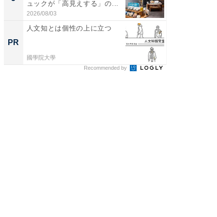
ュックが「高見えする」の...
天然温泉
2026/08/03
2026/08/0
人文知とは個性の上に立つ
【8/2
高い探
PR
PR
学習指導
國學院大學
COMPAS
Recommended by