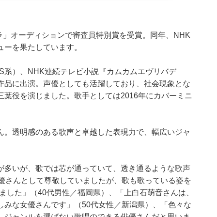
レラ」オーディションで審査員特別賞を受賞。同年、NHK
ューを果たしています。
S系）、NHK連続テレビ小説『カムカムエヴリバデ
作品に出演。声優としても活躍しており、社会現象とな
葉役を演じました。歌手としては2016年にカバーミニ
ん。透明感のある歌声と卓越した表現力で、幅広いジャ
が多いが、歌では芯が通っていて、透き通るような歌声
女優さんとして尊敬していましたが、歌も歌っている姿を
ました」（40代男性／福岡県）、「上白石萌音さんは、
しみな女優さんです」（50代女性／新潟県）、「色々な
、ジャンルを選ばない歌唱のできる俳優さんだと思いま