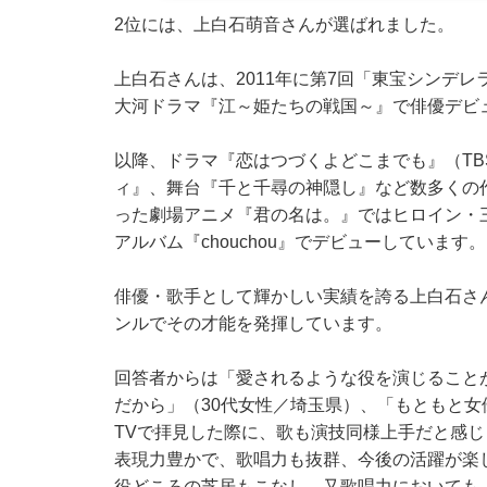
2位には、上白石萌音さんが選ばれました。
上白石さんは、2011年に第7回「東宝シンデ
大河ドラマ『江～姫たちの戦国～』で俳優デビ
以降、ドラマ『恋はつづくよどこまでも』（TB
ィ』、舞台『千と千尋の神隠し』など数多くの
った劇場アニメ『君の名は。』ではヒロイン・三
アルバム『chouchou』でデビューしています。
俳優・歌手として輝かしい実績を誇る上白石さ
ンルでその才能を発揮しています。
回答者からは「愛されるような役を演じること
だから」（30代女性／埼玉県）、「もともと
TVで拝見した際に、歌も演技同様上手だと感じ
表現力豊かで、歌唱力も抜群、今後の活躍が楽
役どころの芝居もこなし、又歌唱力においても