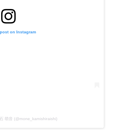
 post on Instagram
白石 萌音 (@mone_kamishiraishi)