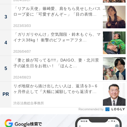
2024/10/17
「リアル天使」篠崎愛、肩をちら見せしたバス
ローブ姿に「可愛すぎんぞ～」「目の表情...
3
2023/03/03
「ガリガリやんけ」空気階段・鈴木もぐら、マ
イナス38kg！ 衝撃のビフォーアフタ...
4
2026/04/07
「妻と娘が写ってる!!!!」DAIGO、妻・北川景
子の誕生日をお祝い！ 「ほんと...
5
2024/08/23
リボ地獄から抜け出したい人は、返済を3～6
ヶ月停止して『大幅に減額してから返済す...
PR
渋谷法務総合事務所
Recommended by