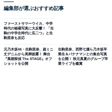
編集部が選ぶおすすめ記事
ファーストサマーウイカ、中学
時代の秘蔵写真に大反響！ 「生
駒の中学生時代に瓜二つ」と生
駒里奈も反応
元乃木坂46・生駒里奈、超ミニ
生駒里奈、西野七瀬ら乃木坂卒
丈デニムから美脚披露！ 舞台
業生＆バナナマンとの集合写真
『風都探偵 The STAGE』オフ
を公開！ 秋元真夏のグループ卒
ショットを公開
業ライブを鑑賞