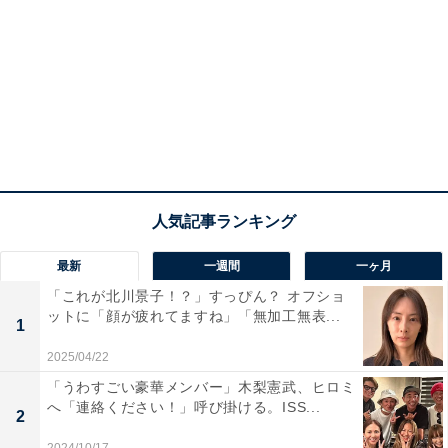
最新
一週間
一ヶ月
「これが北川景子！？」すっぴん？ オフショ
ットに「顔が疲れてますね」「無加工無表...
1
2025/04/22
「うわすごい豪華メンバー」木梨憲武、ヒロミ
へ「連絡ください！」呼び掛ける。ISS...
2