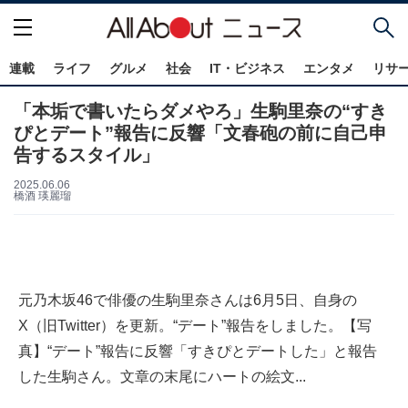
連載
ライフ
グルメ
社会
IT・ビジネス
エンタメ
リサ
「本垢で書いたらダメやろ」生駒里奈の“すき
ぴとデート”報告に反響「文春砲の前に自己申
告するスタイル」
2025.06.06
橋酒 瑛麗瑠
元乃木坂46で俳優の生駒里奈さんは6月5日、自身の
X（旧Twitter）を更新。“デート”報告をしました。【写
真】“デート”報告に反響「すきぴとデートした」と報告
した生駒さん。文章の末尾にハートの絵文...