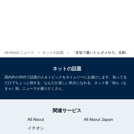
All About ニュース
ネットの話題
「本垢で書いたらダメやろ」生駒里奈の“すきぴとデート”報告に反響「文春砲の前に自己申告するスタイル」
ネットの話題
国内外のSNSで話題の人＆トピックをタイムリーにお届けします。知ってる
だけでちょっと得する、なんだか楽しい気分になれる、ネット発「知ら（な
きゃ）損」ニュースが盛りだくさん。
関連サービス
All About
All About Japan
イチオシ