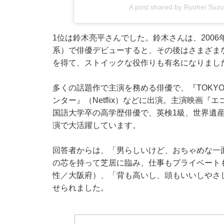
A post shared by Ryohei Su
1位は鈴木亮平さんでした。鈴木さんは、200
系）で俳優デビューすると、その後はさまざま
を得て、ストイックな役作りも有名になりまし
多くの話題作で主演を務める俳優で、『TOKYO
ンター』（Netflix）などに出演。主演映画
国語大学卒の高学歴俳優で、英検1級、世界遺産
演で大活躍しています。
回答者からは、「男らしいけど、おちゃめな一
の芯を持って芝居に臨み、仕事もプライベート
性／大阪府）、「背も高いし、頭もいいしやさ
せられました。