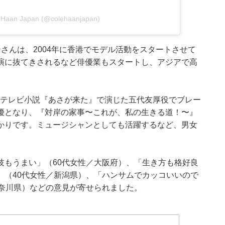
e Haan Japan (@colehaanjapan)
さんは、2004年に香港でモデル活動をスタートさせて
演に抜てきされるなど俳優業もスタートし、アジアで高
連続テレビ小説『あさが来た』で演じた五代友厚役でブレー
優となり、『対岸の家事〜これが、私の生きる道！〜』
ばかりです。ミュージシャンとしても活躍するなど、男女
技もうまい」（60代女性／大阪府）、「生き方も格好良
」（40代女性／新潟県）、「ハンサムでカッコいいので
神奈川県）などの意見が寄せられました。