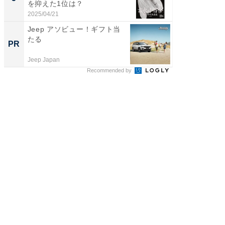
を抑えた1位は？
グ！ 2
2025/04/21
2026/08/0
Jeep アソビュー！ギフト当
全国の
たる
付きの
PR
PR
Jeep Japan
COCO VIL
Recommended by