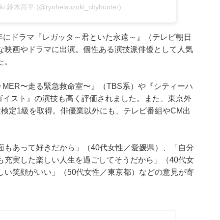
zuki 鈴木亮平 (@ryoheisuzuki_cityhunter)
6年にドラマ『レガッタ～君といた永遠～』（テレビ朝日
な映画やドラマに出演。個性ある演技派俳優として人気
た。
 MER〜走る緊急救命室〜』（TBS系）や『シティーハ
『エゴイスト』の演技も高く評価されました。また、東京外
検定1級を取得。俳優業以外にも、テレビ番組やCM出
面もあって好きだから」（40代女性／愛媛県）、「自分
も充実した楽しい人生を過ごしてそうだから」（40代女
しい笑顔がいい」（50代女性／東京都）などの意見が寄