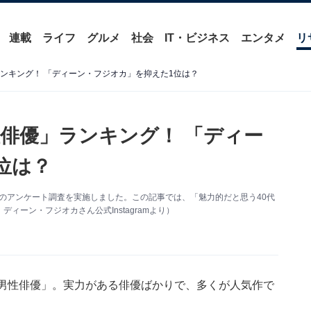
連載
ライフ
グルメ
社会
IT・ビジネス
エンタメ
リ
ンキング！ 「ディーン・フジオカ」を抑えた1位は？
性俳優」ランキング！ 「ディー
位は？
る独自のアンケート調査を実施しました。この記事では、「魅力的だと思う40代
ーン・フジオカさん公式Instagramより）
代男性俳優」。実力がある俳優ばかりで、多くが人気作で