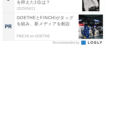
を抑えた1位は？
「鈴木
倒...
2025/04/21
2026/08/0
GOETHEとFINCHIがタッグ
すべて
を組み、新メディアを創設
るその
PR
PR
FINCHI on GOETHE
COCO VIL
Recommended by