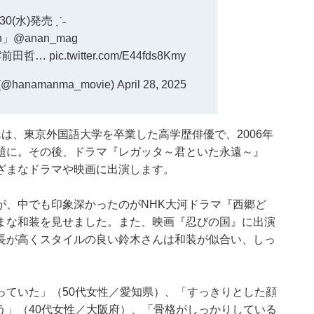
4/30(水)発売 ˎˊ˗
n」
@anan_mag
#前田哲
…
pic.twitter.com/E44fds8Kmy
anamanma_movie)
April 28, 2025
は、東京外国語大学を卒業した高学歴俳優で、2006年
題に。その後、ドラマ『レガッタ～君といた永遠～』
ざまなドラマや映画に出演します。
が、中でも印象深かったのがNHK大河ドラマ『西郷ど
まな和装を見せました。また、映画『忍びの国』に出演
長が高くスタイルの良い鈴木さんは和装が似合い、しっ
っていた」（50代女性／愛知県）、「すっきりとした顔
う」（40代女性／大阪府）、「骨格がしっかりしている