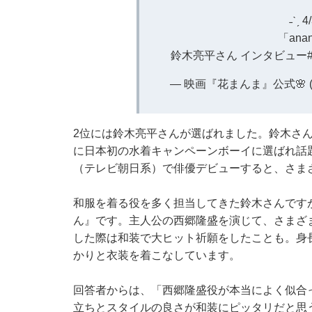
˗ˋˏ 
「ana
鈴木亮平さん インタビュー
— 映画『花まんま』公式🌸 (@h
2位には鈴木亮平さんが選ばれました。鈴木さん
に日本初の水着キャンペーンボーイに選ばれ話
（テレビ朝日系）で俳優デビューすると、さま
和服を着る役を多く担当してきた鈴木さんです
ん』です。主人公の西郷隆盛を演じて、さまざ
した際は和装で大ヒット祈願をしたことも。身
かりと衣装を着こなしています。
回答者からは、「西郷隆盛役が本当によく似合
立ちとスタイルの良さが和装にピッタリだと思