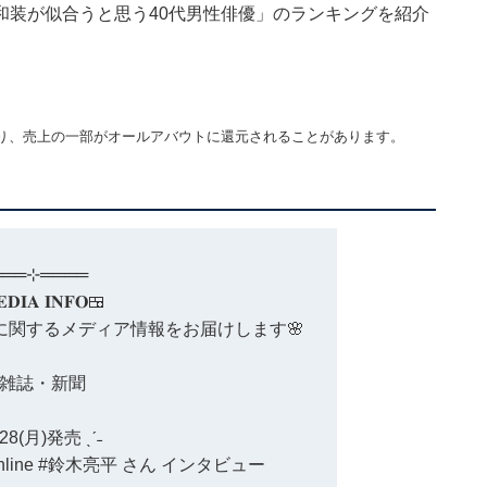
和装が似合うと思う40代男性俳優」のランキングを紹介
り、売上の一部がオールアバウトに還元されることがあります。
═══⊹════
𝐃𝐈𝐀 𝐈𝐍𝐅𝐎🍱
に関するメディア情報をお届けします🌸
雑誌・新聞
4/28(月)発売 ˎˊ˗
line
#鈴木亮平
さん インタビュー