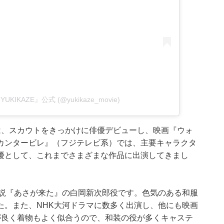
 YUKIKAZE』公式 (@yukikaze_movie)
は、スカウトをきっかけに俳優デビューし、映画『ウォ
カンタービレ』（フジテレビ系）では、主要キャラクタ
優として、これまでさまざまな作品に出演してきまし
小説『あさが来た』の白岡新次郎役です。色気のある和服
た。また、NHK大河ドラマに数多く出演し、他にも映画
ルが良く着物もよく似合うので、和装の役が多くキャステ