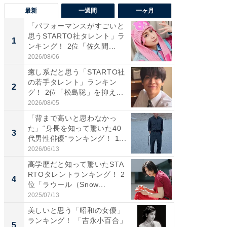
最新
一週間
一ヶ月
「パフォーマンスがすごいと
「癒し系
思うSTARTO社タレント」ラ
タレント
1
1
ンキング！ 2位「佐久間...
「井ノ原
2026/08/06
2026/08/0
癒し系だと思う「STARTO社
癒し系だ
の若手タレント」ランキン
の若手
2
2
グ！ 2位「松島聡」を抑え...
グ！ 2
2026/08/05
2026/08/0
「背まで高いと思わなかっ
ギャップ
た」“身長を知って驚いた40
RTO社
3
3
代男性俳優”ランキング！ 1...
キング！
2026/06/13
2026/08/0
高学歴だと知って驚いたSTA
「世界で
RTOタレントランキング！ 2
ARTO
4
4
位「ラウール（Snow...
グ！ 2
2025/07/13
2026/08/0
美しいと思う「昭和の女優」
身長を知
ランキング！ 「吉永小百合」
性俳優」
5
5