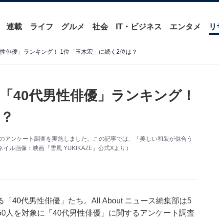
連載
ライフ
グルメ
社会
IT・ビジネス
エンタメ
リ
性俳優」ランキング！ 1位「玉木宏」に続く2位は？
「40代男性俳優」ランキング！
は？
する独自のアンケート調査を実施しました。この記事では、「美しい和装が似合う
ル画像：映画『雪風 YUKIKAZE』公式Xより）
0代男性俳優」たち。All About ニュース編集部は5
250人を対象に「40代男性俳優」に関するアンケート調査