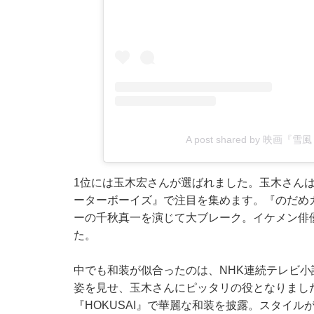
A post shared by 映画『雪風
1位には玉木宏さんが選ばれました。玉木さん
ーターボーイズ』で注目を集めます。『のだめ
ーの千秋真一を演じて大ブレーク。イケメン俳
た。
中でも和装が似合ったのは、NHK連続テレビ
姿を見せ、玉木さんにピッタリの役となりまし
『HOKUSAI』で華麗な和装を披露。スタイ