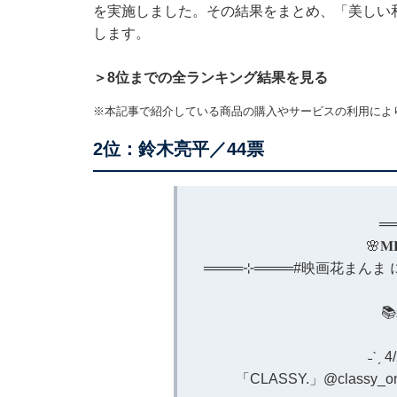
を実施しました。その結果をまとめ、「美しい
します。
＞8位までの全ランキング結果を見る
※本記事で紹介している商品の購入やサービスの利用によ
2位：鈴木亮平／44票
═
🌸𝐌𝐄
════⊹════
#映画花まんま

˗ˋˏ 
「CLASSY.」
@classy_on