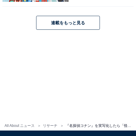
アンケート回答を見ると、「見た目と中身が一致してい
ると思う」（40代女性／佐賀県）や、「かっこいい役が
連載をもっと見る
似合いそうだから」（20代女性／熊本県）、「工藤新一
と親戚ということが判明したので、工藤新一役と一人二
役してもらいたいから」（30代女性／千葉県）、「アク
ションも上手いし冷静なキッドの役が似合いそう」（30
代女性／大阪府）といったコメントが寄せられていまし
た。
※コメントは全て原文ママです
この記事の筆者：斉藤 雄二 プロフィール
新潟出身、静岡在住の元プロドラマー。ライター執筆歴
は約8年。趣味は読書とフィットネスとfiat500でドライ
All About ニュース
リサーチ
『名探偵コナン』を実写化したら「怪盗キッド」を演じてほしい芸能人ランキング！ 2位「横浜流星」、1位は？
ブに出かけること。最近はeSportsの試合観戦が楽しみで