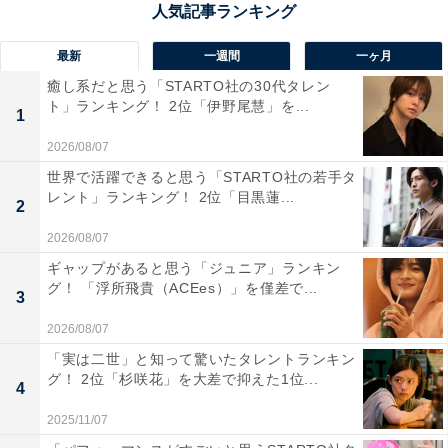
メージなので」（30代女性／静岡県）といったコメント
が寄せられていました。
最新
一週間
一ヶ月
癒し系だと思う「STARTO社の30代タレン
ト」ランキング！ 2位「伊野尾慧」を...
1
2026/08/07
世界で活躍できると思う「STARTO社の若手タ
レント」ランキング！ 2位「目黒蓮...
2
2026/08/07
ギャップがあると思う「ジュニア」ランキン
グ！ 「浮所飛貴（ACEes）」を僅差で...
3
2026/08/07
「実は二世」と知って驚いたタレントランキン
グ！ 2位「杉咲花」を大差で抑えた1位...
4
第1位：吉沢亮（27票）
2025/11/07