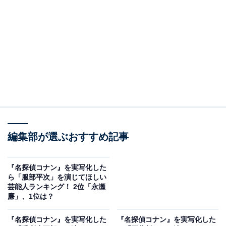
A post shared by 横浜流星 (@ryuseiyokohama_official)
2位は、「横浜流星」さんでした！
神奈川県出身。特技は極真空手で、国際大会での優勝経
験もあるほどの腕前の持ち主です。2014年のドラマ『烈
編集部が選ぶおすすめ記事
車戦隊トッキュウジャー』（テレビ朝日系）で注目さ
れ、ドラマ『初めて恋をした日に読む話』（TBS系）で
『名探偵コナン』を実写化した
ブレーク。映画『ヴィレッジ』や『春に散る』で主演男
ら「服部平次」を演じてほしい
芸能人ランキング！ 2位「永瀬
優賞を受賞するなど、多数の映画やドラマで活躍し、
廉」、1位は？
2025年には、NHK大河ドラマ『べらぼう～蔦重栄華乃夢
噺～』で主演を務めています。
『名探偵コナン』を実写化した
『名探偵コナン』を実写化した