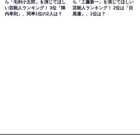
ら「毛利小五郎」を演じてほし
ら「工藤新一」を演じてほしい
い芸能人ランキング！ 3位「陣
芸能人ランキング！ 2位は「目
スマートな身のこなしとクールな表情が、怪盗キッドの
内孝則」、同率1位の2人は？
黒蓮」、1位は？
華麗な手口とミステリアスな雰囲気に上手くマッチしそ
う。横浜流星さんの中性的な魅力と、時に見せるいたず
らっぽい笑顔は、キッドの茶目っ気や大胆不敵な性格を
際立たせるのではないでしょうか。また、アクションシ
ーンも多い名探偵コナンですが、空手で国際大会優勝の
腕前を持つ彼なら、しっかりと演じ切ってくれそうで
す。
自由回答を見ると、「ミステリアスな雰囲気がある俳優
さんなのではまり役かなと思います」（40代女性／熊本
県）や、「イケメンで透明感があり、謎めいている感じ
が合います」（40代女性／広島県）、「かっこいいし、
しゅっと現れて消えたり、身軽にできそうだから」（40
代女性／千葉県）、「キラキラ王子様だけど影もあるイ