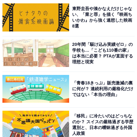
東野圭吾や湊かなえだけじゃな
い、「業と罪」を描く『映画ち
A post shared by 吉沢亮 Ryo Yoshizawa (@ryoyoshizawa_staff)
いかわ』から強く連想した映画
8選
1位に選ばれたのは、「吉沢亮」さんです！
20年間「駆け込み実績ゼロ」の
学校も…「こども110番の家」
2009年にアミューズ全国オーディションでRight-on賞を
は本当に必要？ PTAが直面する
理想と現実
受賞し芸能界入り。主な出演作品には、映画『キングダ
ム』シリーズや『リバーズ・エッジ』、NHK大河ドラマ
『青天を衝け』や、ドラマ『PICU 小児集中治療室』
「青春18きっぷ」販売激減の裏
に何が？ 連続利用の厳格化だけ
（フジテレビ系）などがあります。
ではない「本当の理由」
涼やかな目元と繊細な表情の変化が魅力の吉沢亮さん。
キッドの裏の顔であるマジシャン・黒羽快斗としての少
「移民」に冷たいのはどっちな
のか？ スイスの厳格過ぎる学歴
年っぽさと、怪盗としての大胆不敵さをしっかりと演じ
選別と、日本の曖昧過ぎる外国
分けることができそうですね。
人政策