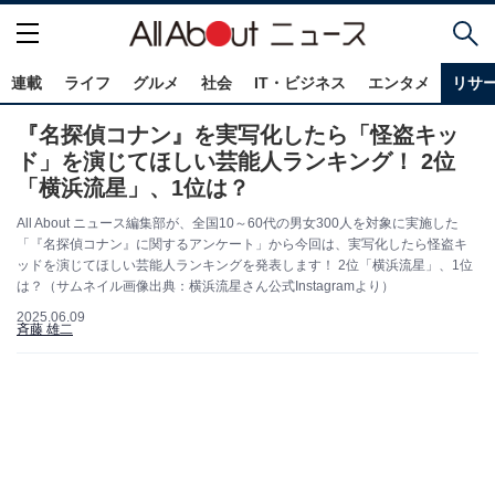
連載
ライフ
グルメ
社会
IT・ビジネス
エンタメ
リサ
『名探偵コナン』を実写化したら「怪盗キッ
ド」を演じてほしい芸能人ランキング！ 2位
「横浜流星」、1位は？
All About ニュース編集部が、全国10～60代の男女300人を対象に実施した
「『名探偵コナン』に関するアンケート」から今回は、実写化したら怪盗キ
ッドを演じてほしい芸能人ランキングを発表します！ 2位「横浜流星」、1位
は？（サムネイル画像出典：横浜流星さん公式Instagramより）
2025.06.09
斉藤 雄二