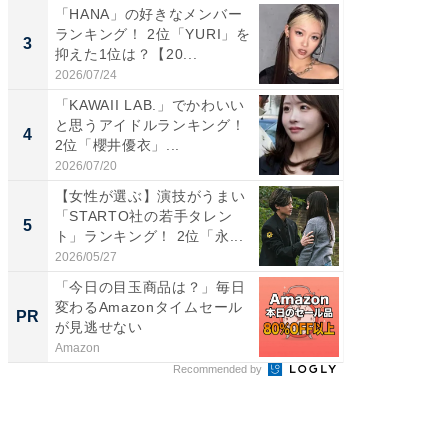
「HANA」の好きなメンバー
ギャップ
ランキング！ 2位「YURI」を
RTO社
3
3
抑えた1位は？【20...
キング！
2026/07/24
2026/08/0
「KAWAII LAB.」でかわいい
癒し系だ
と思うアイドルランキング！
の30代
4
4
2位「櫻井優衣」...
グ！ 2
2026/07/20
2026/08/0
【女性が選ぶ】演技がうまい
「ファン
「STARTO社の若手タレン
ARTO
5
5
ト」ランキング！ 2位「永...
グ！ 2
2026/05/27
2026/08/0
「今日の目玉商品は？」毎日
「え、
変わるAmazonタイムセール
の？」8
PR
PR
が見逃せない
場！Ama
Amazon
Amazon
Recommended by