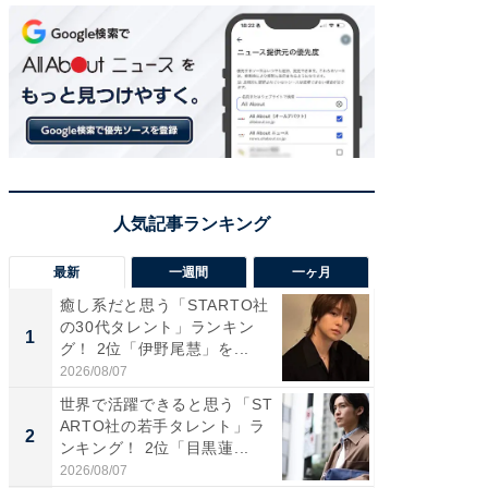
最新
一週間
一ヶ月
癒し系だと思う「STARTO社
癒し系だ
の30代タレント」ランキン
の若手
1
1
グ！ 2位「伊野尾慧」を...
グ！ 2
2026/08/07
2026/08/0
世界で活躍できると思う「ST
「パフ
ARTO社の若手タレント」ラ
思うST
2
2
ンキング！ 2位「目黒蓮...
ンキング
2026/08/07
2026/08/0