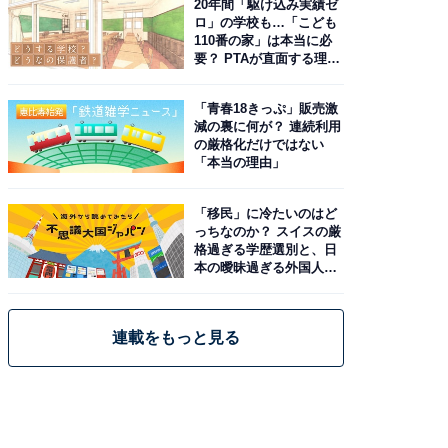
20年間「駆け込み実績ゼ
ロ」の学校も…「こども
110番の家」は本当に必
要？ PTAが直面する理想
と現実
「青春18きっぷ」販売激
減の裏に何が？ 連続利用
の厳格化だけではない
「本当の理由」
「移民」に冷たいのはど
っちなのか？ スイスの厳
格過ぎる学歴選別と、日
本の曖昧過ぎる外国人政
策
連載をもっと見る