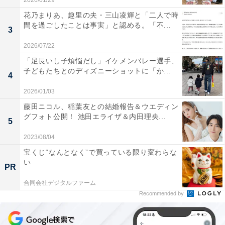
2026/01/29
花乃まりあ、趣里の夫・三山凌輝と「二人で時
間を過ごしたことは事実」と認める。「不...
3
2026/07/22
「足長いし子煩悩だし」イケメンバレー選手、
子どもたちとのディズニーショットに「か...
4
2026/01/03
藤田ニコル、稲葉友との結婚報告＆ウエディン
グフォト公開！ 池田エライザ＆内田理央...
5
2023/08/04
宝くじ“なんとなく”で買っている限り変わらな
い
PR
合同会社デジタルファーム
Recommended by