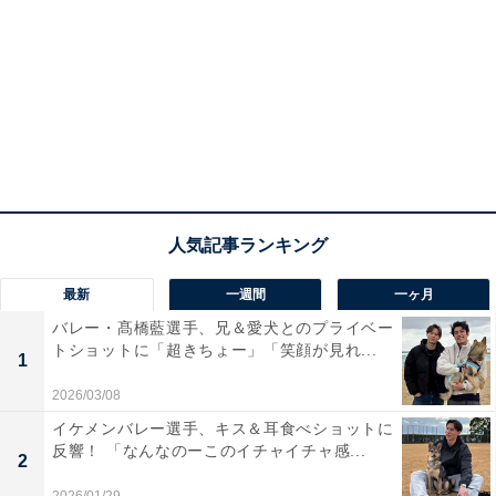
最新
一週間
一ヶ月
バレー・髙橋藍選手、兄＆愛犬とのプライベー
トショットに「超きちょー」「笑顔が見れ...
1
2026/03/08
イケメンバレー選手、キス＆耳食べショットに
反響！ 「なんなのーこのイチャイチャ感...
2