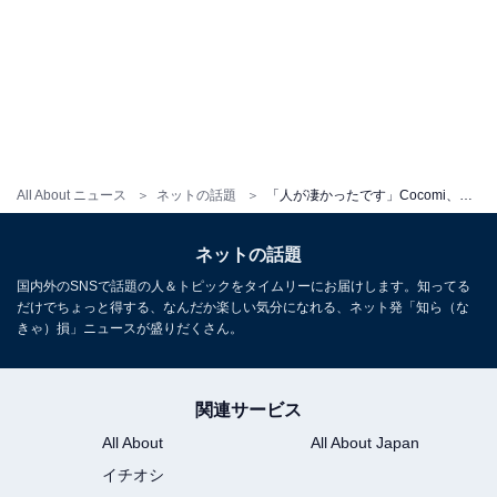
All About ニュース
ネットの話題
「人が凄かったです」Cocomi、大阪万博を楽しむプライベートショット公開！ ミニスカからほっそり美脚も
ネットの話題
国内外のSNSで話題の人＆トピックをタイムリーにお届けします。知ってる
だけでちょっと得する、なんだか楽しい気分になれる、ネット発「知ら（な
きゃ）損」ニュースが盛りだくさん。
関連サービス
All About
All About Japan
イチオシ