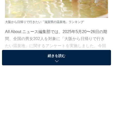
大阪から日帰りで行きたい「滋賀県の温泉地」ランキング
All About ニュース編集部では、2025年5月20〜26日の期
間、全国の男女202人を対象に「大阪から日帰りで行き
たい温泉地」に関するアンケートを実施しました。今回
はその中から、大阪から日帰りで行きたい「滋賀県の温
続きを読む
泉地」ランキングの結果をご紹介します。
＞5位までの全ランキング結果を見る
2位：信楽温泉（滋賀県）／49票
2位は、滋賀県南端に位置する甲賀市の「信楽（しがら
き）温泉」。大阪市内から信楽までは、車で約1時間30