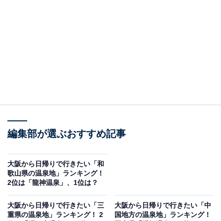
分ほどでアクセスできます。たぬきの置物で知られる信
楽焼が有名で、陶芸体験ができる施設や「甲賀の里 忍術
村（こうかのさと にんじゅつむら）」など人気観光スポ
ットが点在。豊かな自然に囲まれた温泉施設では、信楽
焼の壺風呂やたぬきの形がユニークな露天風呂など、信
楽ならではの魅力が楽しめます。
回答者からは、「信楽にはたぬきの置物を買いに行った
ことがあります。その時に、初めてなのに懐かしい感じ
がして、またゆっくり来たいなと家族とも意見が一致し
編集部が選ぶおすすめ記事
たので」（40代女性／和歌山県）、「陶芸の町として知
られる信楽の趣ある街並みを楽しみながら、源泉かけ流
大阪から日帰りで行きたい「和
歌山県の温泉地」ランキング！
しの温泉でゆったりと癒されたいからです」（40代女性
2位は「龍神温泉」、1位は？
／神奈川県）、「信楽焼のふるさとで忍者体験、焼き物
体験、近江牛など楽しめるところがたくさんあるので」
大阪から日帰りで行きたい「三
大阪から日帰りで行きたい「中
重県の温泉地」ランキング！ 2
国地方の温泉地」ランキング！
（50代女性／愛知県）、「信楽焼など焼き物の街を回っ