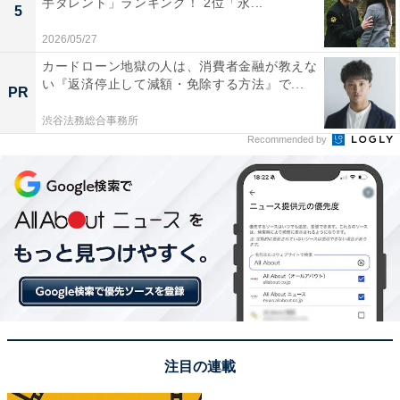
手タレント」ランキング！ 2位「永...
5
やすいので便利です。歴史ある温泉地でゆったりと過ご
2026/05/27
せ、日常の疲れを癒すのにぴったりだと思います」（50
カードローン地獄の人は、消費者金融が教えな
代男性／大阪府）などのコメントが寄せられました。
い『返済停止して減額・免除する方法』で...
PR
※回答者からのコメントは原文ママです
渋谷法務総合事務所
Recommended by
この記事の筆者：福島 ゆき プロフィール
アニメや漫画のレビュー、エンタメトピックスなどを中
心に、オールジャンルで執筆中のライター。時々、店舗
取材などのリポート記事も担当。All AboutおよびAll
About ニュースでのライター歴は6年。
次ページ
5位までのランキング結果を見る
注目の連載