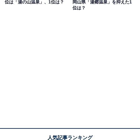
位は「湯の山温泉」、1位は？
岡山県「湯郷温泉」を抑えた1
て温泉も楽しみたいので」（40代女性／埼玉県）などの
位は？
声がありました。
1位：おごと温泉（滋賀県）／94票