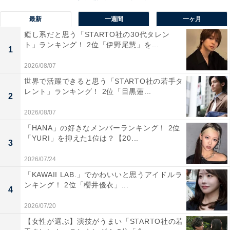
1位は、大津市雄琴（おごと）にある「おごと温泉」。
最新
一週間
一ヶ月
JR大阪駅からおごと温泉駅までは、約1時間でアクセス
癒し系だと思う「STARTO社の30代タレン
できます。雄大な琵琶湖を一望できる絶景露天風呂や、
ト」ランキング！ 2位「伊野尾慧」を...
1
全国でも珍しい“日の出”が見られる温泉として人気で
2026/08/07
す。周辺には「日吉大社」などの歴史ある寺社仏閣や観
世界で活躍できると思う「STARTO社の若手タ
光スポットが充実。無料の足湯や日帰りで利用できる温
レント」ランキング！ 2位「目黒蓮...
2
泉施設では、“美肌の湯”で知られる高いアルカリ性泉質
の温泉を堪能できます。
2026/08/07
「HANA」の好きなメンバーランキング！ 2位
「YURI」を抑えた1位は？【20...
回答者からは、「琵琶湖を望む絶景ロケーション。琵琶
3
湖の西岸にあり、露天風呂から湖を眺めながらゆったり
2026/07/24
過ごせます。夕暮れ時の風景は特に美しいです」（30代
「KAWAII LAB.」でかわいいと思うアイドルラ
男性／大阪府）、「JRで行けて、有名な温泉地なのでお
ンキング！ 2位「櫻井優衣」...
4
もてなしの質が高い」（50代女性／兵庫県）、「琵琶湖
2026/07/20
の近くにあり、温泉だけでなく湖の景色も楽しめるのが
【女性が選ぶ】演技がうまい「STARTO社の若
魅力です。日帰り温泉施設や食事処も多く、気軽に訪れ