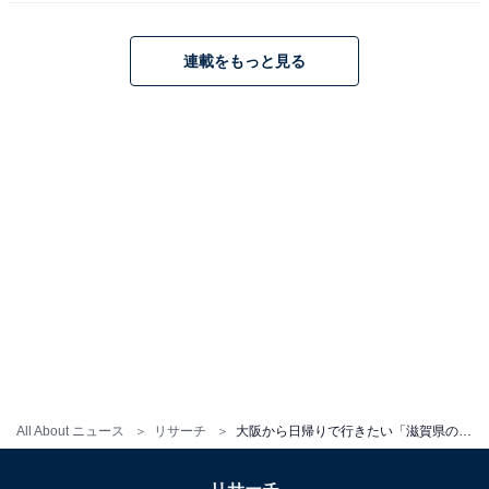
連載をもっと見る
1
2
All About ニュース
リサーチ
大阪から日帰りで行きたい「滋賀県の温泉地」ランキング！ 2位は「信楽温泉」、1位は？