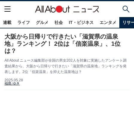
連載
ライフ
グルメ
社会
IT・ビジネス
エンタメ
リサ
大阪から日帰りで行きたい「滋賀県の温泉
地」ランキング！ 2位は「信楽温泉」、1位
は？
All About ニュース編集部が全国の男女202人を対象に実施したアンケート調
査結果から、大阪から日帰りで行きたい「滋賀県の温泉地」ランキングを発
表します。2位「信楽温泉」を抑えた温泉地は？
2025.05.28
福島 ゆき