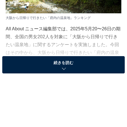
大阪から日帰りで行きたい「府内の温泉地」ランキング
All About ニュース編集部では、2025年5月20〜26日の期
間、全国の男女202人を対象に「大阪から日帰りで行き
たい温泉地」に関するアンケートを実施しました。今回
はその中から、大阪から日帰りで行きたい「府内の温泉
地」ランキングの結果をご紹介します。
続きを読む
＞4位までの全ランキング結果を見る
2位：犬鳴山温泉（大阪府）／67票
2位は、大阪府泉佐野市にある「犬鳴山（いぬなきや
ま）温泉」でした。大阪市内から車で約1時間、関西国
際空港から車で約30分でアクセスできる立地ながら、“関