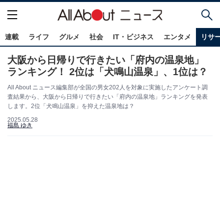
連載
ライフ
グルメ
社会
IT・ビジネス
エンタメ
リサ
大阪から日帰りで行きたい「府内の温泉地」
ランキング！ 2位は「犬鳴山温泉」、1位は？
All About ニュース編集部が全国の男女202人を対象に実施したアンケート調
査結果から、大阪から日帰りで行きたい「府内の温泉地」ランキングを発表
します。2位「犬鳴山温泉」を抑えた温泉地は？
2025.05.28
福島 ゆき