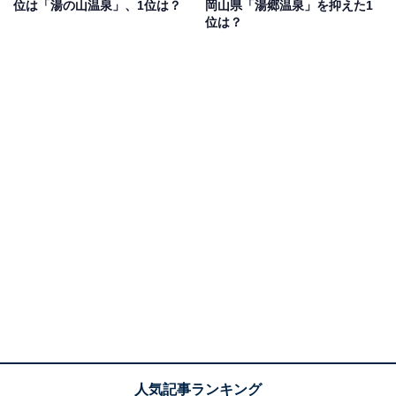
位は「湯の山温泉」、1位は？
岡山県「湯郷温泉」を抑えた1
どの声がありました。
位は？
1位：箕面温泉（大阪府）／94票
1位は、箕面（みのお）市に位置する「箕面温泉」。JR