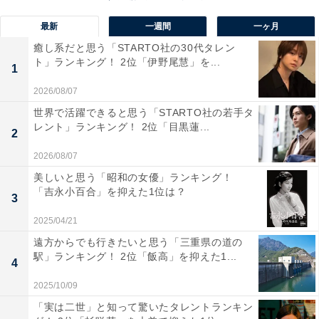
大阪駅から電車で約40分でアクセスでき、周辺を国定公
最新
一週間
一ヶ月
園「明治の森箕面国定公園」に囲まれた自然豊かな立地
癒し系だと思う「STARTO社の30代タレン
が魅力の温泉地です。とろりとした炭酸水素塩泉は“美肌
ト」ランキング！ 2位「伊野尾慧」を...
1
の湯”で知られ、高台から大阪平野を一望できる露天風呂
2026/08/07
が自慢の宿や温泉テーマパークなど、家族連れでも楽し
世界で活躍できると思う「STARTO社の若手タ
める施設が充実しています。
レント」ランキング！ 2位「目黒蓮...
2
回答者からは、「大阪市内からのアクセスが良く、自然
2026/08/07
豊かな箕面の滝やハイキングも楽しめるため、温泉と自
美しいと思う「昭和の女優」ランキング！
「吉永小百合」を抑えた1位は？
然散策の両方を満喫できるのが魅力です。日帰りでもゆ
3
ったり過ごせてリフレッシュできますし、施設も充実し
2025/04/21
ていて快適に過ごせるのでおすすめです」（50代男性／
遠方からでも行きたいと思う「三重県の道の
大阪府）、「箕面温泉は大阪市内から電車で30～40分ほ
駅」ランキング！ 2位「飯高」を抑えた1...
4
どの好アクセス自然豊かな箕面公園に隣接し、四季の景
2025/10/09
色が楽しめる『大江戸温泉物語 箕面温泉スパーガーデ
「実は二世」と知って驚いたタレントランキン
ン』は、日帰り入浴・岩盤浴・グルメ・演芸ショーまで