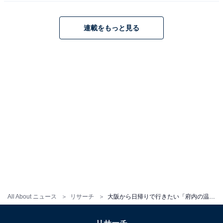
連載をもっと見る
こちらもおすすめ
大阪から日帰りで行きたい「滋賀県の温泉地」
ランキング！ 2位は「信楽温泉」、1位は？
1
2
All About ニュース
リサーチ
大阪から日帰りで行きたい「府内の温泉地」ランキング！ 2位は「犬鳴山温泉」、1位は？