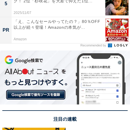
グ！ 2位「杉咲花」を大差で抑えた1位...
5
揃っていて、1日中楽しめるから」（20代女性／兵庫
2025/11/07
県）、「山の中にあり雰囲気も和風の感じが出ていまし
「え、こんなセールやってたの？」80％OFF
た。特に、2000円で1日遊び放題のゲームセンターがあ
以上が続々登場！Amazonの本気が...
PR
るのが非常にユニークで、ゲーム好きなら必ず楽しめま
す。休憩場所も広く、売店もうどんやクレープなどの多
Amazon
Recommended by
種が用意されています」（40代女性／兵庫県）などのコ
メントが寄せられました。
※「大江戸温泉物語 箕面温泉スパーガーデン」は2025年
3月31日よりリニューアル工事のため休館中
※回答者からのコメントは原文ママです
この記事の筆者：福島 ゆき プロフィール
注目の連載
アニメや漫画のレビュー、エンタメトピックスなどを中
心に、オールジャンルで執筆中のライター。時々、店舗