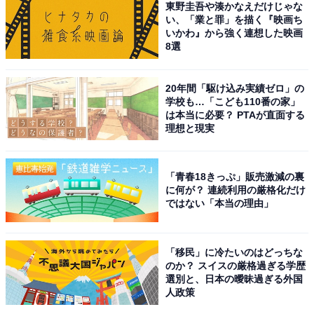
東野圭吾や湊かなえだけじゃな
取材などのリポート記事も担当。All AboutおよびAll
い、「業と罪」を描く『映画ち
いかわ』から強く連想した映画
About ニュースでのライター歴は6年。
8選
次ページ
4位までのランキング結果を見る
20年間「駆け込み実績ゼロ」の
学校も…「こども110番の家」
は本当に必要？ PTAが直面する
理想と現実
「青春18きっぷ」販売激減の裏
に何が？ 連続利用の厳格化だけ
ではない「本当の理由」
「移民」に冷たいのはどっちな
のか？ スイスの厳格過ぎる学歴
選別と、日本の曖昧過ぎる外国
人政策