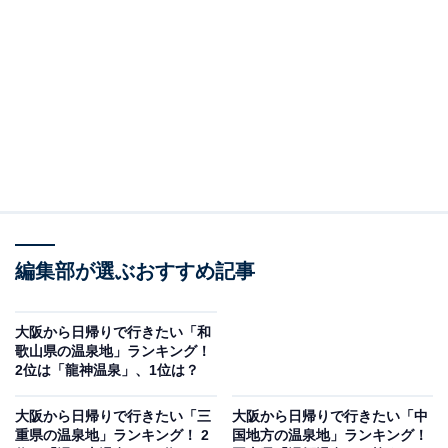
西の奥座敷”とも呼ばれる大自然に囲まれた温泉地。都会
の喧騒（けんそう）を離れ、山間を流れる渓流を望む露
天風呂で“美人の湯”として知られる名湯を堪能できま
す。
回答者からは、「露天風呂からの景色が美しく交通の便
も良く、普段から日帰りで休日のプチ贅沢として食事付
き入浴も利用し、とても癒されます」（30代女性／大阪
府）、「6月頃にはホタルも見られたりと、都会の喧騒
編集部が選ぶおすすめ記事
を忘れさせてくれるスポット。温泉の質もトロッとして
いて、湯上がりはしっとりスベスベ。まさに美人の湯と
言えます」（40代女性／大阪府）、「パワースポットと
大阪から日帰りで行きたい「和
歌山県の温泉地」ランキング！
しても有名で、神秘的な景色の中で温泉に入って癒され
2位は「龍神温泉」、1位は？
たい」（40代女性／大阪府）、「神秘的な秘境、パワー
スポットという説明に心惹かれたのと、滝やハイキング
大阪から日帰りで行きたい「三
大阪から日帰りで行きたい「中
重県の温泉地」ランキング！ 2
国地方の温泉地」ランキング！
コースがあると知ったので」（40代女性／和歌山県）な