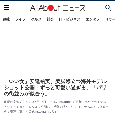
連載
ライフ
グルメ
社会
IT・ビジネス
エンタメ
リサ
「いい女」安達祐実、美脚際立つ海外モデル
ショット公開「ずっと可愛い過ぎる」「パリ
の街並みが似合う」
俳優の安達祐実さんは5月27日、自身のInstagramを更新。海外でのモデルシ
ョット＆美脚ちらりな姿を公開し、反響を呼んでいます（サムネイル画像出
典：安達祐実さん公式Instagramより）