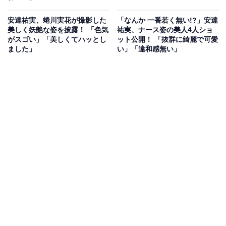
安達祐実、蜷川実花が撮影した
「なんか 一番若く無い!?」安達
美しく妖艶な姿を披露！ 「色気
祐実、ナース姿の美人4人ショ
がスゴい」「美しくてハッとし
ット公開！ 「抜群に綺麗で可愛
ました」
い」「違和感無い」