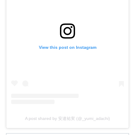
View this post on Instagram
A post shared by 安達祐実 (@_yumi_adachi)