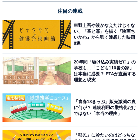
注目の連載
東野圭吾や湊かなえだけじゃな
い、「業と罪」を描く『映画ち
いかわ』から強く連想した映画
8選
20年間「駆け込み実績ゼロ」の
学校も…「こども110番の家」
は本当に必要？ PTAが直面する
理想と現実
「青春18きっぷ」販売激減の裏
に何が？ 連続利用の厳格化だけ
ではない「本当の理由」
「移民」に冷たいのはどっちな