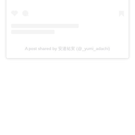
A post shared by 安達祐実 (@_yumi_adachi)