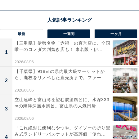
最新
一週間
一ヶ月
【三重県】伊勢名物「赤福」の直営店に、全国
唯一のコメダ大判焼き店も！ 東名阪・伊...
1
2026/08/06
【千葉県】918㎡の県内最大級マーケットか
ら、廃校をリノベした直売所まで。ファー...
2
2026/08/06
立山連峰と富山湾を望む展望風呂に、水深333
mの海洋深層水風呂。富山県の人気日帰...
3
2026/08/06
「これ絶対に便利なやつや」ダイソーの折り畳
み式ランドリーバスケットが高評価「使わ...
4