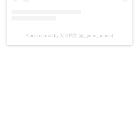
A post shared by 安達祐実 (@_yumi_adachi)