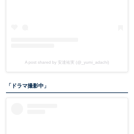
A post shared by 安達祐実 (@_yumi_adachi)
「ドラマ撮影中」