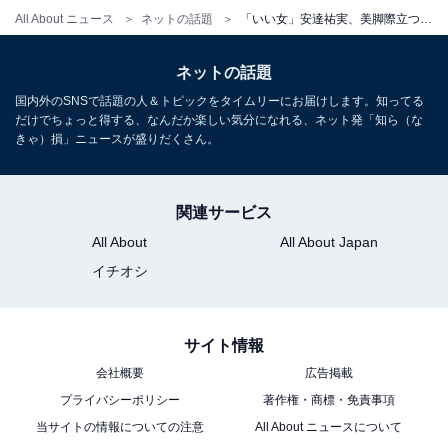
All About ニュース
ネットの話題
「いい女」安達祐実、美脚際立つ海外モデルショット公開「ずっと可愛い過ぎる」「パリの街並みが似合う」
ネットの話題
国内外のSNSで話題の人＆トピックをタイムリーにお届けします。知ってる
だけでちょっと得する、なんだか楽しい気分になれる、ネット発「知ら（な
きゃ）損」ニュースが盛りだくさん。
関連サービス
All About
All About Japan
イチオシ
サイト情報
会社概要
広告掲載
プライバシーポリシー
著作権・商標・免責事項
当サイトの情報についての注意
All About ニュースについて