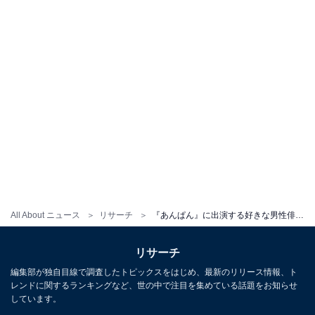
All About ニュース
リサーチ
『あんぱん』に出演する好きな男性俳優ランキング！ 1位「阿部サダヲ」と僅差の2位は？
リサーチ
編集部が独自目線で調査したトピックスをはじめ、最新のリリース情報、ト
レンドに関するランキングなど、世の中で注目を集めている話題をお知らせ
しています。