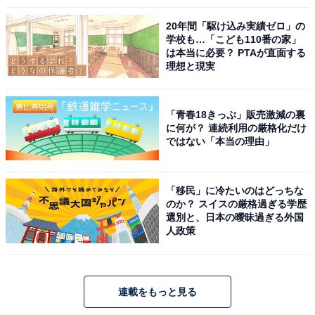
20年間「駆け込み実績ゼロ」の
学校も…「こども110番の家」
は本当に必要？ PTAが直面する
理想と現実
「青春18きっぷ」販売激減の裏
に何が？ 連続利用の厳格化だけ
ではない「本当の理由」
「移民」に冷たいのはどっちな
のか？ スイスの厳格過ぎる学歴
選別と、日本の曖昧過ぎる外国
人政策
連載をもっと見る