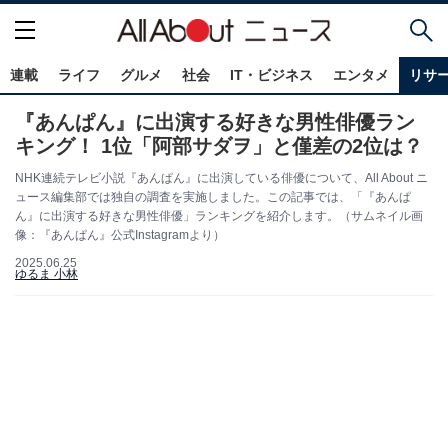
連載
ライフ
グルメ
社会
IT・ビジネス
エンタメ
リサ
『あんぱん』に出演する好きな男性俳優ラン
キング！ 1位「阿部サダヲ」と僅差の2位は？
NHK連続テレビ小説『あんぱん』に出演している俳優について、All About ニ
ュース編集部では独自の調査を実施しました。この記事では、「『あんぱ
ん』に出演する好きな男性俳優」ランキングを紹介します。（サムネイル画
像：『あんぱん』公式Instagramより）
2025.06.25
ゆるま 小林