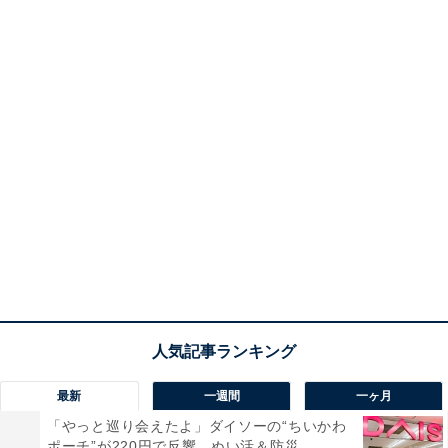
最新
一週間
一ヶ月
「やっと巡り会えたよ」ダイソーの“ちいかわ
ポーチ”が220円で反響。ぬい活＆防災...