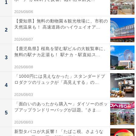
1
2026/08/06
【愛知県】無料の動物園＆観光牧場に、市初の
天然温泉も！ 高速道路のハイウェイオア...
2
2026/08/07
【鹿児島県】桜島を望む駅ビルの大観覧車に、
無料の駅ナカ足湯も！ 駅ナカ・駅直結ス...
3
2026/08/08
「1000円には見えなかった」スタンダードプ
ロダクツのリュックが「高見えする」の...
4
2026/08/03
「面白いのあったから購入〜」ダイソーのポッ
プアップランドリーバッグが話題。“さま...
5
2026/08/03
新型タバコが大反響！「たばこ税、さような