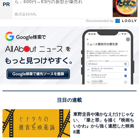
ら」600円→83円の新型が爆売れ
PR
株式会社HAL
Recommended by
注目の連載
東野圭吾や湊かなえだけじゃな
い、「業と罪」を描く『映画ち
いかわ』から強く連想した映画
8選