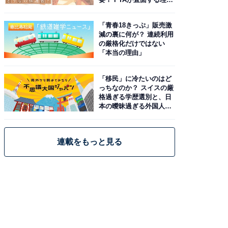
と現実
「青春18きっぷ」販売激
減の裏に何が？ 連続利用
の厳格化だけではない
「本当の理由」
「移民」に冷たいのはど
っちなのか？ スイスの厳
格過ぎる学歴選別と、日
本の曖昧過ぎる外国人政
策
連載をもっと見る