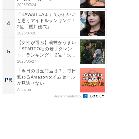
2026/07/24
2026/08/0
「KAWAII LAB.」でかわいい
癒し系だ
と思うアイドルランキング！
の30代
4
4
2位「櫻井優衣」...
グ！ 2
2026/07/20
2026/08/0
【女性が選ぶ】演技がうまい
「ファン
「STARTO社の若手タレン
ARTO
5
5
ト」ランキング！ 2位「永...
グ！ 2
2026/05/27
2026/08/0
「今日の目玉商品は？」毎日
Amaz
変わるAmazonタイムセール
0%OF
PR
PR
が見逃せない
Amazon
Amazon
Recommended by