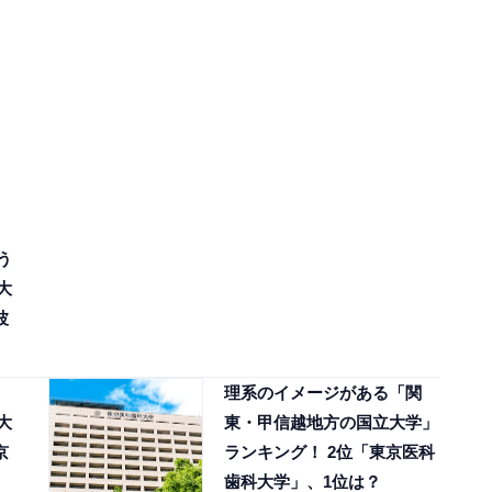
う
大
波
理系のイメージがある「関
大
東・甲信越地方の国立大学」
京
ランキング！ 2位「東京医科
歯科大学」、1位は？