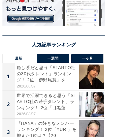
最新
一週間
一ヶ月
癒し系だと思う「STARTO社
癒し系だ
の30代タレント」ランキン
の若手
1
1
グ！ 2位「伊野尾慧」を...
グ！ 2
2026/08/07
2026/08/0
世界で活躍できると思う「ST
「パフ
ARTO社の若手タレント」ラ
思うST
2
2
ンキング！ 2位「目黒蓮...
ンキング
2026/08/07
2026/08/0
「HANA」の好きなメンバー
ギャップ
ランキング！ 2位「YURI」を
RTO社
3
3
抑えた1位は？【20...
キング！