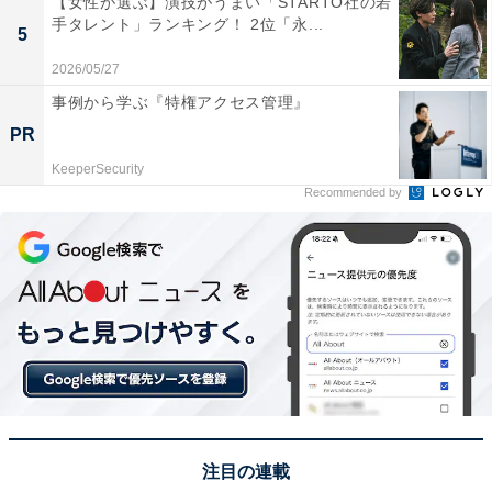
【女性が選ぶ】演技がうまい「STARTO社の若
手タレント」ランキング！ 2位「永...
5
2026/05/27
事例から学ぶ『特権アクセス管理』
PR
KeeperSecurity
Recommended by
こちらもおすすめ
出身と聞いてすごいと思う「関東・甲信越地方
の国立大学」ランキング！ 2位「筑波大学」、1
位は？
注目の連載
1
2