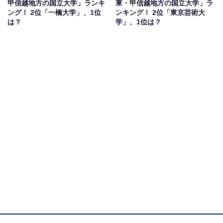
甲信越地方の国立大学」ランキ
東・甲信越地方の国立大学」ラ
ング！ 2位「一橋大学」、1位
ンキング！ 2位「東京芸術大
は？
学」、1位は？
1位：お茶の水女子大学／126票
長い歴史を持つ女子大学。教育や生活、心理といった分
野に力を入れていて、授業は少人数でじっくりと学べる
スタイルです。上品で落ち着いた空気が流れるキャンパ
スや、学生同士の距離の近さも特徴といえるかもしれま
せん。
「上品で落ち着いた雰囲気の学生が多いと思うから」