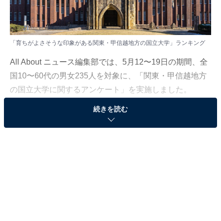
「育ちがよさそうな印象がある関東・甲信越地方の国立大学」ランキング
All About ニュース編集部では、5月12〜19日の期間、全
国10〜60代の男女235人を対象に、「関東・甲信越地方
の国立大学に関するアンケート」を実施しました。
続きを読む
その中から、「育ちがよさそうな印象がある関東・甲信
越地方の国立大学」ランキングの結果をご紹介します。
＞9位までの全ランキング結果を見る
2位：東京大学／44票
知性や品位を重んじる学生が多く集まり、落ち着いた雰