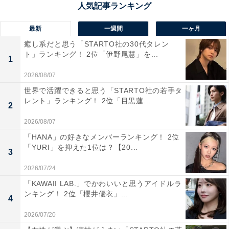
（40代女性／千葉県）、「家柄や教育環境がしっかりし
ている印象」（30代男性／東京都）、「教養ある育ちの
最新
一週間
一ヶ月
良さを感じる女性が通っていそうだから」（30代女性／
癒し系だと思う「STARTO社の30代タレン
東京都）といった声が集まりました。
ト」ランキング！ 2位「伊野尾慧」を...
1
2026/08/07
※回答者からのコメントは原文ママです
世界で活躍できると思う「STARTO社の若手タ
レント」ランキング！ 2位「目黒蓮...
2
次ページ
9位までのランキング結果を見る
2026/08/07
「HANA」の好きなメンバーランキング！ 2位
「YURI」を抑えた1位は？【20...
3
2026/07/24
「KAWAII LAB.」でかわいいと思うアイドルラ
ンキング！ 2位「櫻井優衣」...
4
2026/07/20