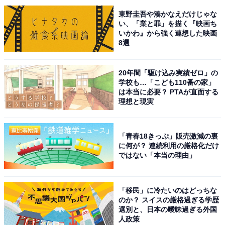
東野圭吾や湊かなえだけじゃな
い、「業と罪」を描く『映画ち
いかわ』から強く連想した映画
8選
20年間「駆け込み実績ゼロ」の
学校も…「こども110番の家」
は本当に必要？ PTAが直面する
理想と現実
「青春18きっぷ」販売激減の裏
に何が？ 連続利用の厳格化だけ
ではない「本当の理由」
「移民」に冷たいのはどっちな
のか？ スイスの厳格過ぎる学歴
選別と、日本の曖昧過ぎる外国
人政策