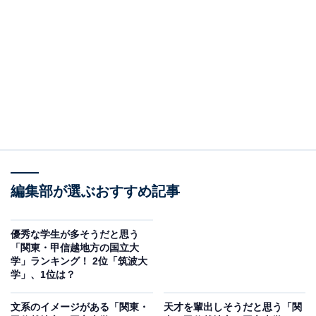
囲気の中でハイレベルな教育が行われている東京大学。
学内では学生主体の議論や研究活動が活発に行われてお
り、読書を楽しむ様子などからは育ちの良さが感じられ
ることもありそうです。
「知的で落ち着いた人が多そうなイメージがあります」
（30代女性／東京都）、「態度や話し方から上品さが伝
わる人が多いと感じるからです」（50代男性／愛知
県）、「昔から“育ちが良い”＝東大生という印象があり
ます」（40代女性／大阪府）といった声が集まりまし
編集部が選ぶおすすめ記事
た。
優秀な学生が多そうだと思う
「関東・甲信越地方の国立大
学」ランキング！ 2位「筑波大
学」、1位は？
文系のイメージがある「関東・
天才を輩出しそうだと思う「関