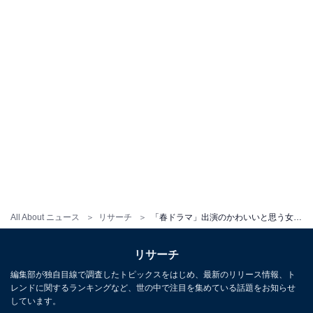
All About ニュース
リサーチ
「春ドラマ」出演のかわいいと思う女性俳優ランキング！ 2位「多部未華子」を10票差で抑えた1位は？
リサーチ
編集部が独自目線で調査したトピックスをはじめ、最新のリリース情報、ト
レンドに関するランキングなど、世の中で注目を集めている話題をお知らせ
しています。