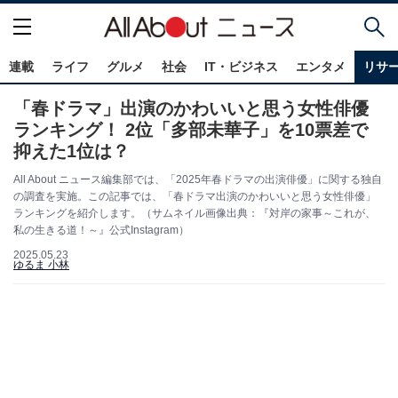
連載
ライフ
グルメ
社会
IT・ビジネス
エンタメ
リサ
「春ドラマ」出演のかわいいと思う女性俳優
ランキング！ 2位「多部未華子」を10票差で
抑えた1位は？
All About ニュース編集部では、「2025年春ドラマの出演俳優」に関する独自
の調査を実施。この記事では、「春ドラマ出演のかわいいと思う女性俳優」
ランキングを紹介します。（サムネイル画像出典：『対岸の家事～これが、
私の生きる道！～』公式Instagram）
2025.05.23
ゆるま 小林