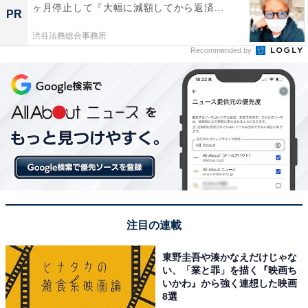
ヶ月停止して『大幅に減額してから返済...
PR
渋谷法務総合事務所
Recommended by
注目の連載
東野圭吾や湊かなえだけじゃな
い、「業と罪」を描く『映画ち
いかわ』から強く連想した映画
8選