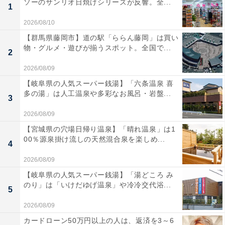
ソーのサンリオ日焼けシリーズが反響。全...
1
2026/08/10
【群馬県藤岡市】道の駅「ららん藤岡」は買い
物・グルメ・遊びが揃うスポット。全国で...
2
2026/08/09
【岐阜県の人気スーパー銭湯】「六条温泉 喜
多の湯」は人工温泉や多彩なお風呂・岩盤...
3
2026/08/09
【宮城県の穴場日帰り温泉】「晴れ温泉」は1
00％源泉掛け流しの天然混合泉を楽しめ...
4
2026/08/09
【岐阜県の人気スーパー銭湯】「湯どころ み
のり」は「いけだゆげ温泉」や冷冷交代浴...
5
2026/08/09
カードローン50万円以上の人は、返済を3～6