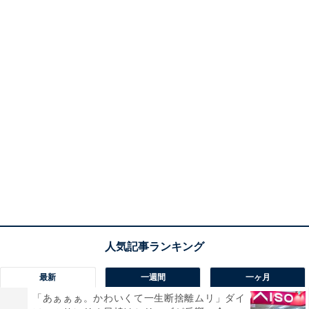
最新
一週間
一ヶ月
「あぁぁぁ。かわいくて一生断捨離ムリ」ダイ