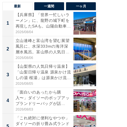
最新
一週間
一ヶ月
【兵庫県】「世界一忙しいラ
【兵庫
ーメン」に、龍野の城下町を
ーメン
1
1
再現したSAも。山陽自動車
再現した
道...
道...
2026/08/04
2026/08/0
立山連峰と富山湾を望む展望
【三重
風呂に、水深333mの海洋深
「鈴鹿天
2
2
層水風呂。富山県の人気日
は100
帰...
2026/08/06
2026/08/0
【山梨県の人気日帰り温泉】
ステラ
「山梨日帰り温泉 源泉かけ流
詰め放題
3
3
しの湯 桜湯」は源泉かけ流...
00円で「
2026/08/05
2026/08/0
「面白いのあったから購
「ミニオ
入〜」ダイソーのポップアッ
ッグ！ 
4
4
プランドリーバッグが話
ど、夏限
題。“さま...
2026/08/03
2026/08/0
「これ絶対に便利なやつや」
【埼玉
ダイソーの折り畳み式ランド
「行田天
5
5