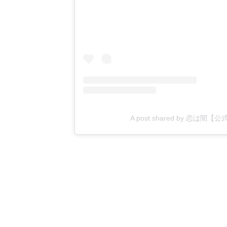
A post shared by 恋は闇【