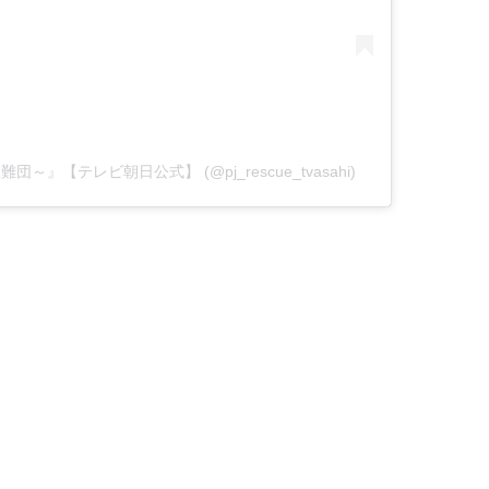
空救難団～』【テレビ朝日公式】 (@pj_rescue_tvasahi)