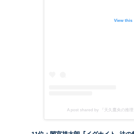
View this
A post shared by 『天久鷹央
11位：間宮祥太朗『イグナイト -法の