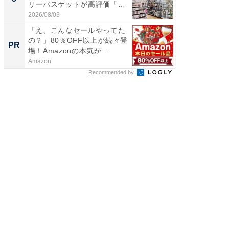
リーバスケットが高評価「使
は和の
わ...
が...
2026/08/03
2026/08/0
「え、こんなセールやってた
専門家
の？」80％OFF以上が続々登
カラダ
PR
PR
場！Amazonの本気が...
Amazon
森永乳業
Recommended by