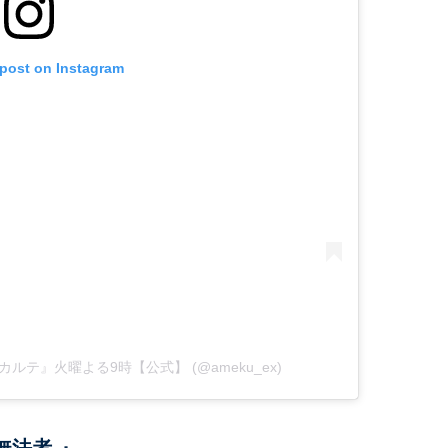
 post on Instagram
の推理カルテ』火曜よる9時【公式】 (@ameku_ex)
無法者-』