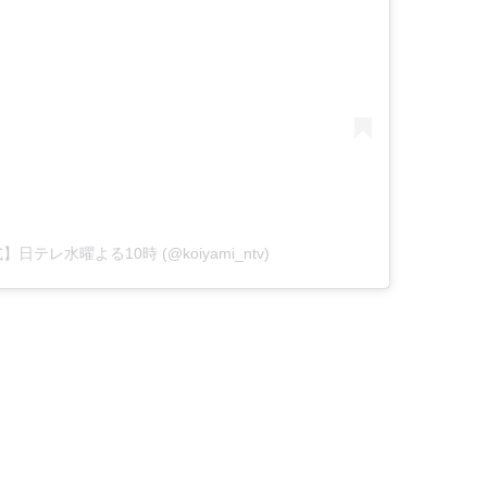
公式】日テレ水曜よる10時 (@koiyami_ntv)