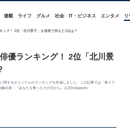
連載
ライフ
グルメ
社会
IT・ビジネス
エンタメ
リ
キング！ 2位「北川景子」を僅差で抑えた1位は？
俳優ランキング！ 2位「北川景
？
演俳優」に関するオリジナルのランキングを作成しました。この記事では「春ドラ
出典：『あなたを奪ったその日から』公式Instagram）