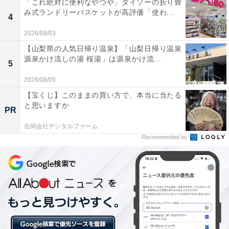
「これ絶対に便利なやつや」ダイソーの折り畳
み式ランドリーバスケットが高評価「使わ...
4
2026/08/03
【山梨県の人気日帰り温泉】「山梨日帰り温泉
源泉かけ流しの湯 桜湯」は源泉かけ流...
5
2026/08/05
【宝くじ】このままの買い方で、本当に当たる
と思いますか
PR
合同会社デジタルファーム
Recommended by