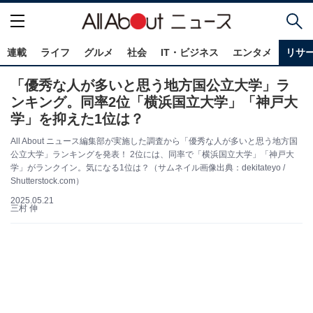
連載
ライフ
グルメ
社会
IT・ビジネス
エンタメ
リサ
「優秀な人が多いと思う地方国公立大学」ラ
ンキング。同率2位「横浜国立大学」「神戸大
学」を抑えた1位は？
All About ニュース編集部が実施した調査から「優秀な人が多いと思う地方国
公立大学」ランキングを発表！ 2位には、同率で「横浜国立大学」「神戸大
学」がランクイン。気になる1位は？（サムネイル画像出典：dekitateyo /
Shutterstock.com）
2025.05.21
三村 伸