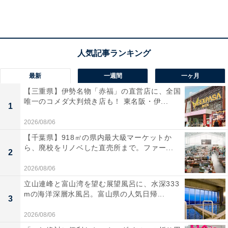
最新
一週間
一ヶ月
【三重県】伊勢名物「赤福」の直営店に、全国
唯一のコメダ大判焼き店も！ 東名阪・伊...
1
2026/08/06
【千葉県】918㎡の県内最大級マーケットか
ら、廃校をリノベした直売所まで。ファー...
2
2026/08/06
立山連峰と富山湾を望む展望風呂に、水深333
mの海洋深層水風呂。富山県の人気日帰...
3
2026/08/06