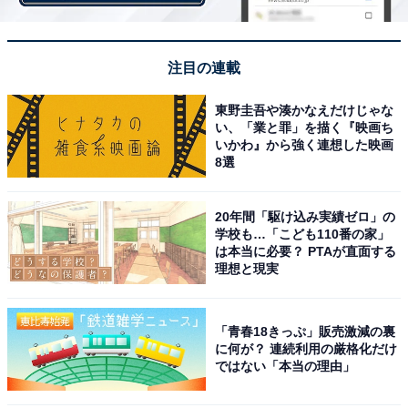
注目の連載
東野圭吾や湊かなえだけじゃな
い、「業と罪」を描く『映画ち
いかわ』から強く連想した映画
8選
20年間「駆け込み実績ゼロ」の
学校も…「こども110番の家」
は本当に必要？ PTAが直面する
理想と現実
「青春18きっぷ」販売激減の裏
に何が？ 連続利用の厳格化だけ
ではない「本当の理由」