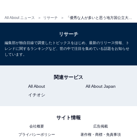
All About ニュース
リサーチ
「優秀な人が多いと思う地方国公立大学」ランキング。同率2位「横浜国立大学」「神戸大学」を抑えた1位は？
リサーチ
編集部が独自目線で調査したトピックスをはじめ、最新のリリース情報、ト
レンドに関するランキングなど、世の中で注目を集めている話題をお知らせ
しています。
関連サービス
All About
All About Japan
イチオシ
サイト情報
会社概要
広告掲載
プライバシーポリシー
著作権・商標・免責事項