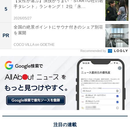
【女性が選ぶ】演技がうまい「STARTO社の若
手タレント」ランキング！ 2位「永...
5
2026/05/27
全国の絶景ポイントにサウナ付きのシェア別荘
を展開
PR
View this post on Instagram
COCO VILLA on GOETHE
Recommended by
A post shared by B'z (@bz_official_insta)
注目の連載
1位は、ロックユニット「B’z」のボーカル、稲葉浩志さ