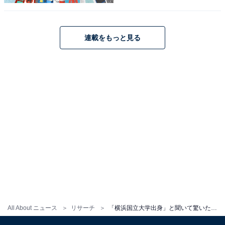
※回答者からのコメントは原文ママです
連載をもっと見る
この記事の筆者：福島 ゆき プロフィール
アニメや漫画のレビュー、エンタメトピックスなどを中
心に、オールジャンルで執筆中のライター。時々、店舗
取材などのリポート記事も担当。All AboutおよびAll
About ニュースでのライター歴は6年。
8位までの全ランキング結果を見
次ページ
る
All About ニュース
リサーチ
「横浜国立大学出身」と聞いて驚いた有名人ランキング！ 「西島秀俊」を抑えた1位は？