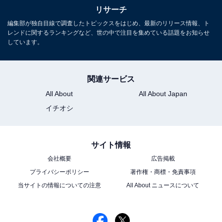
リサーチ
編集部が独自目線で調査したトピックスをはじめ、最新のリリース情報、ト
レンドに関するランキングなど、世の中で注目を集めている話題をお知らせ
しています。
関連サービス
All About
All About Japan
イチオシ
こちらもおすすめ
「国際基督教大学（ICU）出身」と聞いて驚い
サイト情報
た有名人ランキング！ 「モモコグミカンパニ
ー」を抑えた1位は？
会社概要
広告掲載
プライバシーポリシー
著作権・商標・免責事項
当サイトの情報についての注意
All About ニュースについて