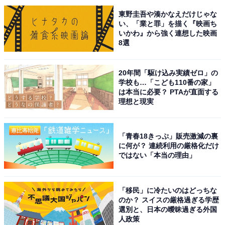
ん。横浜国立大学教育学部を卒業しています。大学で数
東野圭吾や湊かなえだけじゃな
学の教員免許を取得しますが、卒業後は松本孝弘さんと
い、「業と罪」を描く『映画ち
いかわ』から強く連想した映画
「B’z」を結成。楽曲の作詞も担当するほか、楽曲の作曲
8選
や編曲も手掛けるソロアーティストとしても活動してい
ます。
20年間「駆け込み実績ゼロ」の
学校も…「こども110番の家」
は本当に必要？ PTAが直面する
回答者からは、「子供の頃稲葉さんが横浜大学の数学科
理想と現実
のご出身と聞いて、本当にびっくりした記憶がありま
す。数学苦手な私にぜひ数学を教えてほしいと強く思い
ました（笑）」（40代女性／愛知県）、「数学の先生の
「青春18きっぷ」販売激減の裏
に何が？ 連続利用の厳格化だけ
資格を持っていることにもびっくりしたが、こんな名門
ではない「本当の理由」
の大学に出ていたなんて驚き」（40代女性／神奈川
県）、「教員免許を取得していたことに驚きました」
「移民」に冷たいのはどっちな
（40代男性／山形県）、「もっと若い時からデビューし
のか？ スイスの厳格過ぎる学歴
ているイメージだったから」（40代男性／富山県）など
選別と、日本の曖昧過ぎる外国
人政策
のコメントが寄せられました。