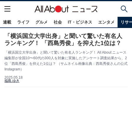
連載
ライフ
グルメ
社会
IT・ビジネス
エンタメ
リサ
「横浜国立大学出身」と聞いて驚いた有名人
ランキング！ 「西島秀俊」を抑えた1位は？
「横浜国立大学出身」と聞いて驚いた有名人ランキング！ All About ニュース
編集部が全国10〜60代の300人を対象に実施したアンケート調査結果から、2
位「西島秀俊」を抑えた1位は？ （サムネイル画像出典：西島秀俊さんの公式
Instagram）
2025.05.18
福島 ゆき