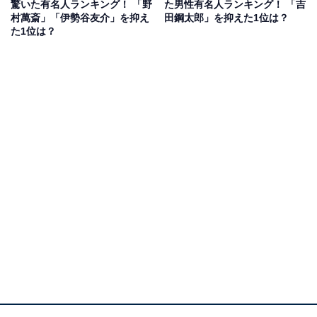
驚いた有名人ランキング！ 「野
た男性有名人ランキング！ 「吉
『MOZU』シリーズ（TBS系）や『きのう何食べた？』
村萬斎」「伊勢谷友介」を抑え
田鋼太郎」を抑えた1位は？
シリーズ（テレビ東京系）など、数多くの人気作品に出
た1位は？
演しています。
回答者からは、「演技も出来て、かっこよくて、頭も良
いとは！！」（30代女性／大阪府）、「若いときからド
ラマに出演していたイメージがあったので驚きました」
（60代女性／滋賀県）、「高学歴なイメージはありまし
たが、横国大とは知らず驚きました。西島さんの洗練さ
れた感じは横浜という街と関係するのかなぁと思いまし
た」（40代男性／千葉県）、「俳優一本で生きてきたと
思っていたので驚いたから」（30代女性／石川県）など
の声がありました。