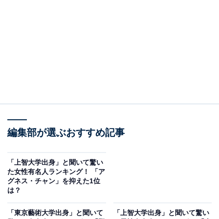
View this post on Instagram
編集部が選ぶおすすめ記事
A post shared by Hidetoshi Nishijima / 西島 秀俊 (@hidetoshi_nishij
「上智大学出身」と聞いて驚い
2位は、俳優の西島秀俊さんでした。横浜国立大学工学
た女性有名人ランキング！ 「ア
グネス・チャン」を抑えた1位
部に入学後、大学在学中に俳優デビューを果たし、俳優
は？
の道を選んで大学を中退。大ヒットドラマ『あすなろ白
書』（フジテレビ系）で脚光を浴び、サスペンスドラマ
「東京藝術大学出身」と聞いて
「上智大学出身」と聞いて驚い