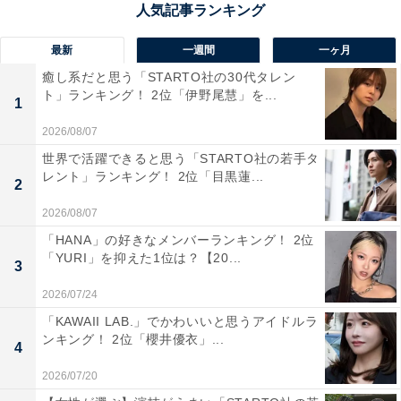
最新
一週間
一ヶ月
癒し系だと思う「STARTO社の30代タレン
ト」ランキング！ 2位「伊野尾慧」を...
1
2026/08/07
世界で活躍できると思う「STARTO社の若手タ
レント」ランキング！ 2位「目黒蓮...
2
2026/08/07
1位：稲葉浩志（B’z）／137票
「HANA」の好きなメンバーランキング！ 2位
「YURI」を抑えた1位は？【20...
3
2026/07/24
「KAWAII LAB.」でかわいいと思うアイドルラ
ンキング！ 2位「櫻井優衣」...
4
2026/07/20