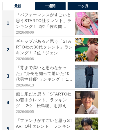
最新
一週間
一ヶ月
「パフォーマンスがすごいと
「癒し系
思うSTARTO社タレント」ラ
タレント
1
1
ンキング！ 2位「佐久間...
「井ノ原
2026/08/06
2026/08/0
ギャップがあると思う「STA
癒し系だ
RTO社の30代タレント」ラン
の若手
2
2
キング！ 2位「ジェシ...
グ！ 2
2026/08/06
2026/08/0
「背まで高いと思わなかっ
ギャップ
た」“身長を知って驚いた40
RTO社
3
3
代男性俳優”ランキング！ 1...
キング！
2026/06/13
2026/08/0
癒し系だと思う「STARTO社
「世界で
の若手タレント」ランキン
ARTO
4
4
グ！ 2位「松島聡」を抑え...
グ！ 2
2026/08/05
2026/08/0
「ファンサがすごいと思うST
身長を知
ARTO社タレント」ランキン
性俳優」
5
5