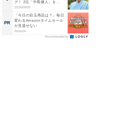
グ！ 2位「中島健人」を...
「鈴木
倒...
2026/08/05
2026/08/0
「今日の目玉商品は？」毎日
すべて
変わるAmazonタイムセール
るその
PR
PR
が見逃せない
Amazon
COCO VIL
Recommended by