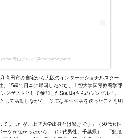
a Aoyama 青山テルマ (@thelmaaoyama)
大和高田市の自宅から大阪のインターナショナルスクー
住。15歳で日本に帰国したのち、上智大学国際教養学部
グゲストとして参加したSoulJaさんのシングル『こ
。歌手として活動しながら、多忙な学生生活を送ったことを明
ってましたが、上智大学出身とは驚きです」（50代女性
メージがなかったから」（20代男性／千葉県）、「勉強