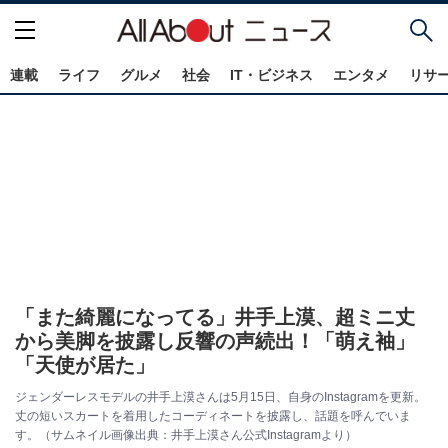
連載
ライフ
グルメ
社会
IT・ビジネス
エンタメ
リサ
「また綺麗になってる」井手上漠、超ミニ丈
から美脚を披露し反響の声続出！「萌え袖」
「天使が居た」
ジェンダーレスモデルの井手上漠さんは5月15日、自身のInstagramを更新。
丈の短いスカートを着用したコーディネートを披露し、話題を呼んでいま
す。（サムネイル画像出典：井手上漠さん公式Instagramより）