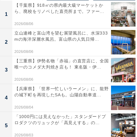
【千葉県】918㎡の県内最大級マーケットか
ら、廃校をリノベした直売所まで。ファー...
1
2026/08/06
立山連峰と富山湾を望む展望風呂に、水深333
mの海洋深層水風呂。富山県の人気日帰...
2
2026/08/06
【三重県】伊勢名物「赤福」の直営店に、全国
唯一のコメダ大判焼き店も！ 東名阪・伊...
3
2026/08/06
【兵庫県】「世界一忙しいラーメン」に、龍野
の城下町を再現したSAも。山陽自動車道...
4
2026/08/04
「1000円には見えなかった」スタンダードプ
ロダクツのリュックが「高見えする」の...
5
2026/08/03