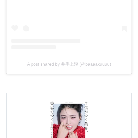
A post shared by 井手上漠 (@baaaakuuuu)