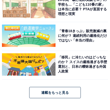
学校も…「こども110番の家」
は本当に必要？ PTAが直面する
理想と現実
「青春18きっぷ」販売激減の裏
に何が？ 連続利用の厳格化だけ
ではない「本当の理由」
「移民」に冷たいのはどっちな
のか？ スイスの厳格過ぎる学歴
選別と、日本の曖昧過ぎる外国
人政策
連載をもっと見る