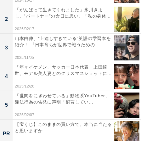
2024/10/17
「がんばって生きてくれました」氷川きよ
し、“パートナー”の命日に思い。「私の身体...
2
2025/02/17
山本由伸、“上達しすぎている”英語の学習本を
紹介！ 『日本育ちが世界で戦うための...
3
2025/11/05
「年々イケメン」サッカー日本代表・上田綺
世、モデル美人妻とのクリスマスショットに...
4
2025/12/26
「世間をにぎわせている」動物系YouTuber、
違法行為の告発に声明「飼育してい...
5
2025/02/07
【宝くじ】このままの買い方で、本当に当たる
と思いますか
PR