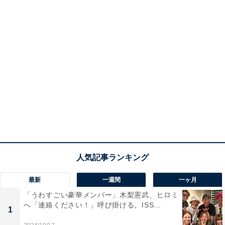
最新
一週間
一ヶ月
「うわすごい豪華メンバー」木梨憲武、ヒロミ
へ「連絡ください！」呼び掛ける。ISS...
1