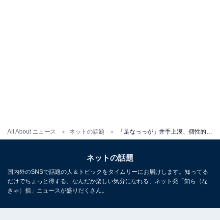
All About ニュース
ネットの話題
「足なっっが」井手上漠、個性的ファッションで美脚を披露！ 「めっちゃかっこいい」「おしゃれすぎる」
ネットの話題
国内外のSNSで話題の人＆トピックをタイムリーにお届けします。知ってる
だけでちょっと得する、なんだか楽しい気分になれる、ネット発「知ら（な
きゃ）損」ニュースが盛りだくさん。