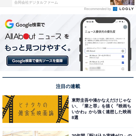
合同会社デジタルファーム
Recommended by
注目の連載
東野圭吾や湊かなえだけじゃな
い、「業と罪」を描く『映画ち
いかわ』から強く連想した映画
8選
20年間「駆け込み実績ゼロ」の