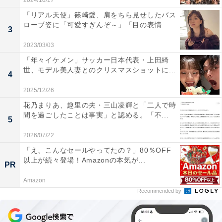
2024/10/17
「リアル天使」篠崎愛、肩をちら見せしたバス
ローブ姿に「可愛すぎんぞ～」「目の表情...
3
2023/03/03
「年々イケメン」サッカー日本代表・上田綺
世、モデル美人妻とのクリスマスショットに...
4
2025/12/26
花乃まりあ、趣里の夫・三山凌輝と「二人で時
間を過ごしたことは事実」と認める。「不...
5
2026/07/22
「え、こんなセールやってたの？」80％OFF
以上が続々登場！Amazonの本気が...
PR
Amazon
Recommended by