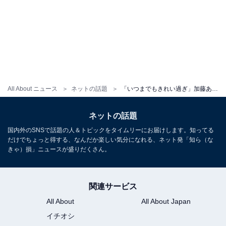
All About ニュース
ネットの話題
「いつまでもきれい過ぎ」加藤あい、貴重な家族旅行の様子を公開！ 「美人やな〜」「おちゃめな姿」
ネットの話題
国内外のSNSで話題の人＆トピックをタイムリーにお届けします。知ってる
だけでちょっと得する、なんだか楽しい気分になれる、ネット発「知ら（な
きゃ）損」ニュースが盛りだくさん。
関連サービス
All About
All About Japan
イチオシ