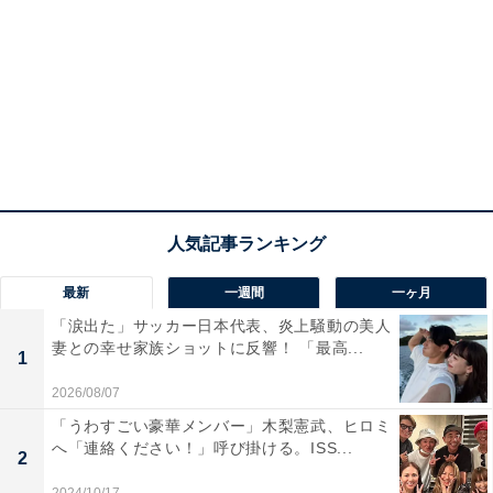
最新
一週間
一ヶ月
「涙出た」サッカー日本代表、炎上騒動の美人
妻との幸せ家族ショットに反響！ 「最高...
1
2026/08/07
「うわすごい豪華メンバー」木梨憲武、ヒロミ
へ「連絡ください！」呼び掛ける。ISS...
2