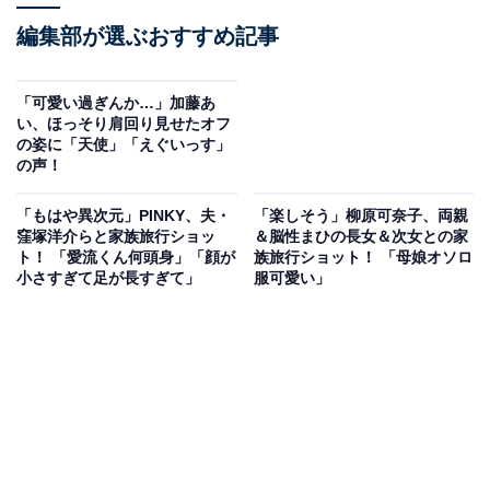
編集部が選ぶおすすめ記事
「可愛い過ぎんか…」加藤あ
い、ほっそり肩回り見せたオフ
の姿に「天使」「えぐいっす」
の声！
「もはや異次元」PINKY、夫・
「楽しそう」柳原可奈子、両親
窪塚洋介らと家族旅行ショッ
＆脳性まひの長女＆次女との家
ト！ 「愛流くん何頭身」「顔が
族旅行ショット！ 「母娘オソロ
小さすぎて足が長すぎて」
服可愛い」