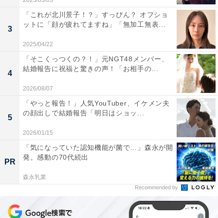
2023/03/03
「これが北川景子！？」すっぴん？ オフショ
ットに「顔が疲れてますね」「無加工無表...
3
2025/04/22
「そこくっつくの？！」元NGT48メンバー、
結婚報告に祝福と驚きの声！「お相手の...
4
2026/08/07
「やっと報告！」人気YouTuber、イケメン夫
の顔出しで結婚報告「明日はショッ...
5
2026/01/15
「気になっていた認知機能が菌で…」森永が開
発。感動の70代続出
PR
森永乳業
Recommended by