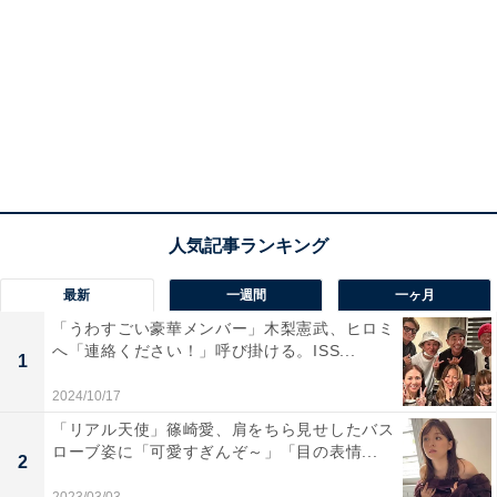
最新
一週間
一ヶ月
「うわすごい豪華メンバー」木梨憲武、ヒロミ
へ「連絡ください！」呼び掛ける。ISS...
1
2024/10/17
「リアル天使」篠崎愛、肩をちら見せしたバス
ローブ姿に「可愛すぎんぞ～」「目の表情...
2