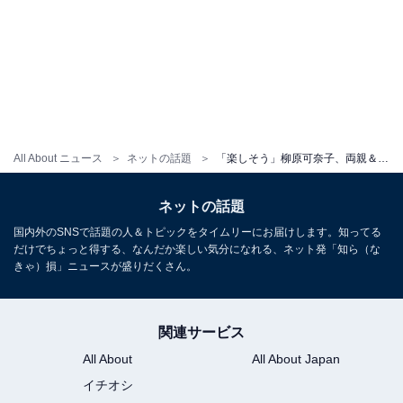
All About ニュース
ネットの話題
「楽しそう」柳原可奈子、両親＆脳性まひの長女＆次女との家族旅行ショット！ 「母娘オソロ服可愛い」
ネットの話題
国内外のSNSで話題の人＆トピックをタイムリーにお届けします。知ってる
だけでちょっと得する、なんだか楽しい気分になれる、ネット発「知ら（な
きゃ）損」ニュースが盛りだくさん。
関連サービス
All About
All About Japan
イチオシ