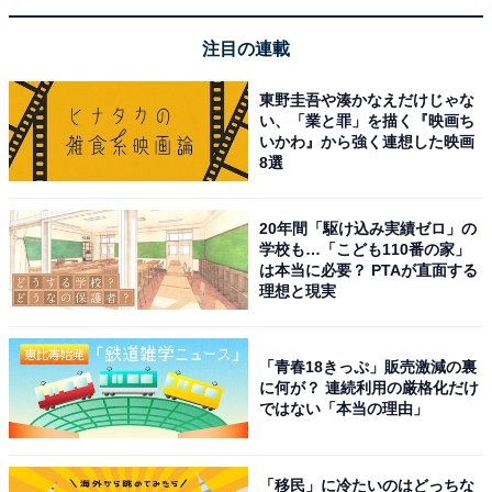
注目の連載
東野圭吾や湊かなえだけじゃな
い、「業と罪」を描く『映画ち
いかわ』から強く連想した映画
8選
20年間「駆け込み実績ゼロ」の
学校も…「こども110番の家」
は本当に必要？ PTAが直面する
理想と現実
「青春18きっぷ」販売激減の裏
に何が？ 連続利用の厳格化だけ
ではない「本当の理由」
「移民」に冷たいのはどっちな