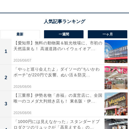
最新
一週間
一ヶ月
【愛知県】無料の動物園＆観光牧場に、市初の
天然温泉も！ 高速道路のハイウェイオア...
1
2026/08/07
「やっと巡り会えたよ」ダイソーの“ちいかわ
ポーチ”が220円で反響。ぬい活＆防災...
2
2026/08/06
【三重県】伊勢名物「赤福」の直営店に、全国
唯一のコメダ大判焼き店も！ 東名阪・伊...
3
2026/08/06
「1000円には見えなかった」スタンダードプ
ロダクツのリュックが「高見えする」の...