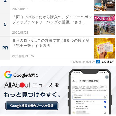
4
2026/08/03
「面白いのあったから購入〜」ダイソーのポッ
プアップランドリーバッグが話題。“さま...
5
2026/08/03
８月のロト6はこの方法で買え!!６つの数字が
『完全一致』する方法
PR
株式会社MURA
Recommended by