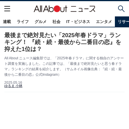
連載
ライフ
グルメ
社会
IT・ビジネス
エンタメ
リサ
最後まで絶対見たい「2025年春ドラマ」ラン
キング！ 『続・続・最後から二番目の恋』を
抑えた1位は？
All About ニュース編集部では、「2025年春ドラマ」に関する独自のアンケー
ト調査を実施しました。この記事では、「最後まで絶対見たいと思う春ドラ
マ」ランキングの結果を紹介します。（サムネイル画像出典：『続・続・最
後から二番目の恋』公式Instagram）
2025.05.16
ゆるま 小林