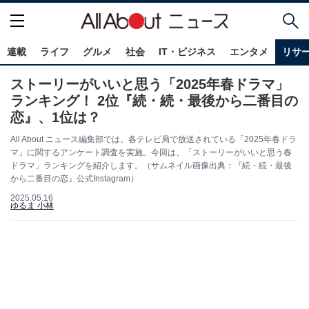
連載
ライフ
グルメ
社会
IT・ビジネス
エンタメ
リサ
ストーリーがいいと思う「2025年春ドラマ」
ランキング！ 2位『続・続・最後から二番目の
恋』、1位は？
All About ニュース編集部では、各テレビ局で放送されている「2025年春ドラ
マ」に関するアンケート調査を実施。今回は、「ストーリーがいいと思う春
ドラマ」ランキングを紹介します。（サムネイル画像出典：『続・続・最後
から二番目の恋』公式Instagram）
2025.05.16
ゆるま 小林