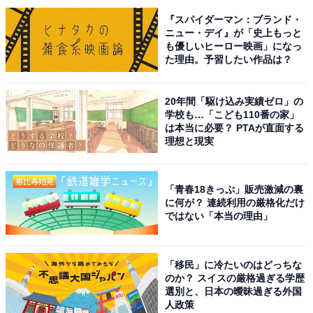
『スパイダーマン：ブランド・
ニュー・デイ』が「史上もっと
も優しいヒーロー映画」になっ
た理由。予習したい作品は？
20年間「駆け込み実績ゼロ」の
学校も…「こども110番の家」
A post shared by 対岸の家事 〜これが、私の生きる道！〜 4月期火
は本当に必要？ PTAが直面する
理想と現実
1位には、『対岸の家事～これが、私の生きる道！～』
（TBS系）が選ばれました。朱野帰子さんの小説『対岸
「青春18きっぷ」販売激減の裏
の家事』（講談社）が原作で、主演は多部未華子さんが
に何が？ 連続利用の厳格化だけ
ではない「本当の理由」
担当。家事がテーマとなる新感覚のお仕事ドラマです。
主人公の村上詩穂は2歳の娘を育てるママで、過去のあ
「移民」に冷たいのはどっちな
のか？ スイスの厳格過ぎる学歴
る出来事から専業主婦になることを選んだ女性。仕事と
選別と、日本の曖昧過ぎる外国
育児の両立に悩むママや、育休中のエリート官僚パパも
人政策