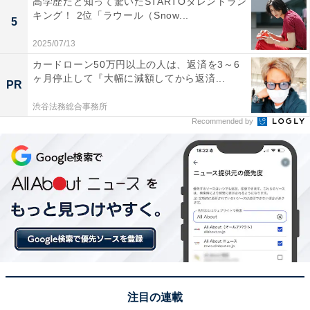
高学歴だと知って驚いたSTARTOタレントラン
キング！ 2位「ラウール（Snow...
5
1位：『対岸の家事～これが、私の生きる道！～』
／64票
2025/07/13
カードローン50万円以上の人は、返済を3～6
ヶ月停止して『大幅に減額してから返済...
PR
渋谷法務総合事務所
Recommended by
View this post on Instagram
注目の連載