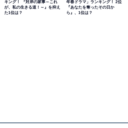
キング！ 『対岸の家事～これ
年春ドラマ」ランキング！ 2位
演じる長倉和平が繰り出す漫才のような掛け合いが魅
が、私の生きる道！～』を抑え
『あなたを奪ったその日か
た1位は？
ら』、1位は？
力。年齢を重ねた2人が、予期せぬ出会いを経験しなが
ら、人生の選択をしていきます。
回答者からは、「たわいもないようなゆるいストーリー
がはまる」（40代男性／大阪府）、「コメディ調だけ
ど、考えさせられるところもあって惹き込まれる」（30
代女性／兵庫県）、「何気ない会話の連続でありなが
ら、とても共感できて心に染みると思いました。他には
類をみないドラマだと思います」（50代女性／東京都）
などの意見が寄せられました。