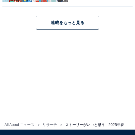
登場し、さまざまな家庭が抱える問題を描きます。専業
主婦の詩穂を中心として、パパやママが抱えている不安
や苦悩がリアルに描かれるストーリーが人気。男女問わ
連載をもっと見る
ず視聴者から共感が集まり、高い支持を得ているドラマ
です。
回答者からは、「色んな人の目線でいまの子育てを描い
ているところが良い」（30代女性／沖縄県）、「それぞ
れの回で、専業主婦・共働きにスポットを当てていて話
の展開もテンポもいい」（30代女性／熊本県）、「主婦
として色々な意見があって勉強になるから」（30代女性
／新潟県）などの意見が寄せられました。
All About ニュース
リサーチ
ストーリーがいいと思う「2025年春ドラマ」ランキング！ 2位『続・続・最後から二番目の恋』、1位は？