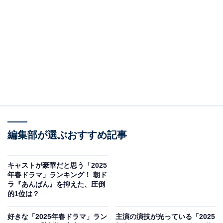
A post shared by 『続・続・最後から二番目の恋』フジテレビ4月期
2位に選ばれたのは、『続・続・最後から二番目の恋』
（フジテレビ系）でした。同ドラマは、2012年に放送さ
編集部が選ぶおすすめ記事
れた『最後から二番目の恋』から続くドラマシリーズ。
今作は、第2期から11年後を描いたドラマとなります。
キャストが豪華だと思う「2025
年春ドラマ」ランキング！ 朝ド
シリーズを通じて、小泉今日子さんと中井貴一さんがダ
ラ『あんぱん』を抑えた、圧倒
ブル主演を担当。鎌倉を舞台にしたロマンチック＆ホー
的1位は？
ムコメディーで、大人の恋愛模様や人生の機微を描いて
好きな「2025年春ドラマ」ラン
主演の演技が光っている「2025
いるドラマです。小泉さん演じる吉野千明と、中井さん