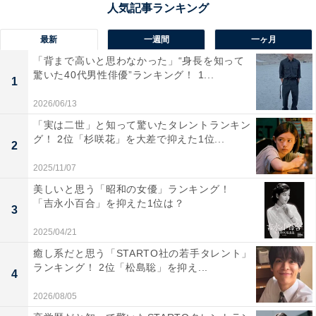
最後から二番目の恋【プライム会員なら3話お試し見放
題】
最新
一週間
一ヶ月
Amazonで見る
「背まで高いと思わなかった」“身長を知って
驚いた40代男性俳優”ランキング！ 1...
1
2026/06/13
「実は二世」と知って驚いたタレントランキン
グ！ 2位「杉咲花」を大差で抑えた1位...
2
2025/11/07
美しいと思う「昭和の女優」ランキング！
「吉永小百合」を抑えた1位は？
3
2025/04/21
癒し系だと思う「STARTO社の若手タレント」
ランキング！ 2位「松島聡」を抑え...
4
2026/08/05