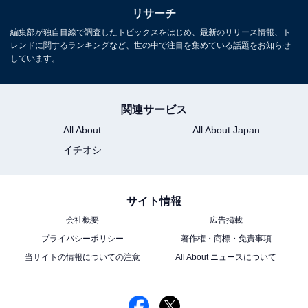
リサーチ
編集部が独自目線で調査したトピックスをはじめ、最新のリリース情報、ト
レンドに関するランキングなど、世の中で注目を集めている話題をお知らせ
しています。
対岸の家事 (講談社文庫)
関連サービス
Amazonで見る
All About
All About Japan
イチオシ
※回答者コメントは原文ママです
サイト情報
会社概要
広告掲載
この記事の筆者：ゆるま 小林 プロフィール
プライバシーポリシー
著作権・商標・免責事項
長年にわたってテレビ局でバラエティー番組、情報番組
当サイトの情報についての注意
All About ニュースについて
などを制作。その後、フリーランスの編集・ライターに
転身。芸能情報に精通し、週刊誌、ネットニュースでテ
レビや芸能人に関するコラムなどを執筆。編集プロダク