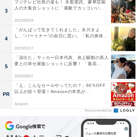
フジテレビ社長の姿も！ 木梨憲武、豪華芸能
人の大集合ショットに「素敵でカッコいい...
3
2023/09/29
「がんばって生きてくれました」氷川きよ
し、“パートナー”の命日に思い。「私の身体...
4
2025/02/17
「涙出た」サッカー日本代表、炎上騒動の美人
妻との幸せ家族ショットに反響！ 「最高...
5
2026/08/07
「え、こんなセールやってたの？」80％OFF
以上が続々登場！Amazonの本気が...
PR
Amazon
Recommended by