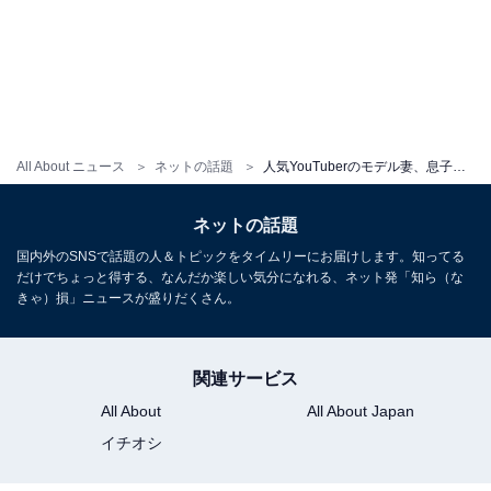
All About ニュース
ネットの話題
人気YouTuberのモデル妻、息子とのGW満喫ショットに反響の声続出！ 「可愛い」
ネットの話題
国内外のSNSで話題の人＆トピックをタイムリーにお届けします。知ってる
だけでちょっと得する、なんだか楽しい気分になれる、ネット発「知ら（な
きゃ）損」ニュースが盛りだくさん。
関連サービス
All About
All About Japan
イチオシ