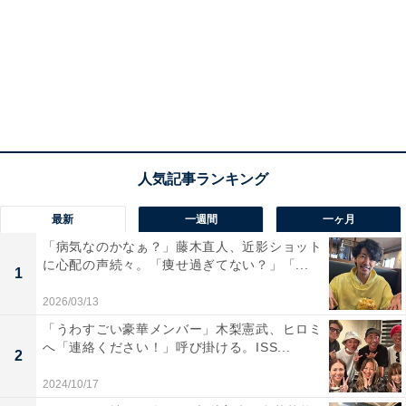
最新
一週間
一ヶ月
「病気なのかなぁ？」藤木直人、近影ショット
に心配の声続々。「痩せ過ぎてない？」「...
1
2026/03/13
「うわすごい豪華メンバー」木梨憲武、ヒロミ
へ「連絡ください！」呼び掛ける。ISS...
2
2024/10/17