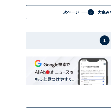
次ページ
大森み
1