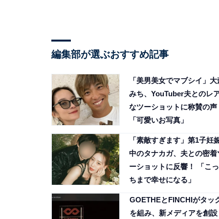
編集部が選ぶおすすめ記事
「美男美女でマブシイ」大
みち、YouTuber夫とのレ
なツーショットに称賛の声
「可愛いお写真」
「素敵すぎます」第1子妊
中のタナカガ、夫との密着
ーショットに反響！ 「こっ
ちまで幸せになる」
GOETHEとFINCHIがタッ
を組み、新メディアを創設