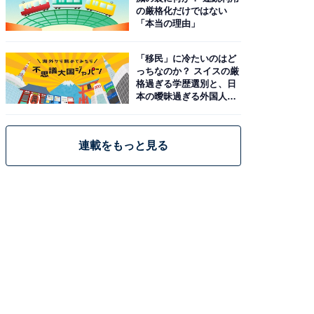
の厳格化だけではない
「本当の理由」
「移民」に冷たいのはど
っちなのか？ スイスの厳
格過ぎる学歴選別と、日
本の曖昧過ぎる外国人政
策
連載をもっと見る