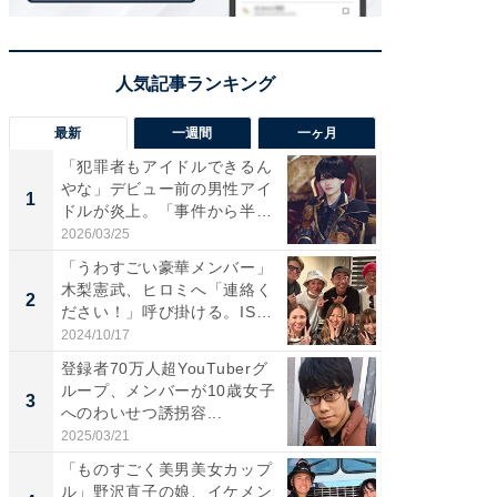
最新
一週間
一ヶ月
「犯罪者もアイドルできるん
「さす
やな」デビュー前の男性アイ
は」高
1
1
ドルが炎上。「事件から半年
災地を
も...
「カ...
2026/03/25
2026/08/0
「うわすごい豪華メンバー」
「女の
木梨憲武、ヒロミへ「連絡く
介、バ
2
2
ださい！」呼び掛ける。IS
らのプレ
S...
愛...
2024/10/17
2026/08/0
登録者70万人超YouTuberグ
「脚が
ループ、メンバーが10歳女子
横川尚
3
3
へのわいせつ誘拐容...
ムキな姿
刃...
2025/03/21
2026/08/0
「ものすごく美男美女カップ
「え、
ル」野沢直子の娘、イケメン
芸人、2