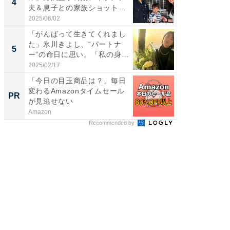
4
4
夫＆息子との家族ショット！
エットに
...
2025/06/02
2026/08/0
「がんばって生きてくれまし
「脳がバ
た」氷川きよし、“パートナ
装姿が話
5
5
ー”の命日に思い。「私の身
のお父さ
体...
2025/02/17
2026/08/0
「今日の目玉商品は？」毎日
GOETH
変わるAmazonタイムセール
を組み
PR
PR
が見逃せない
Amazon
FINCHI o
Recommended by