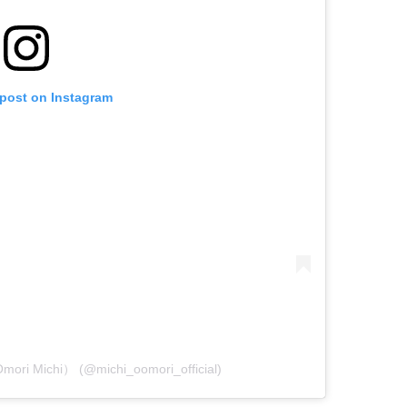
 post on Instagram
ri Michi） (@michi_oomori_official)