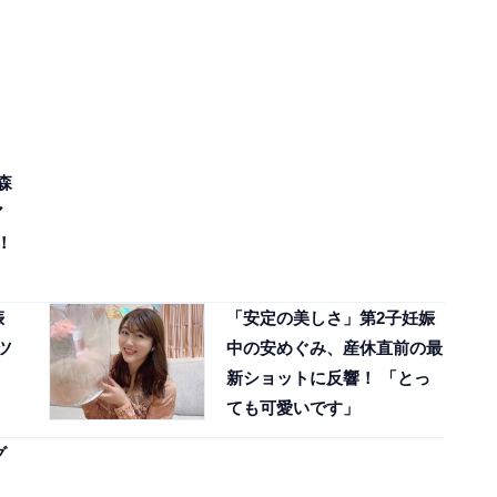
森
ア
！
娠
「安定の美しさ」第2子妊娠
ツ
中の安めぐみ、産休直前の最
新ショットに反響！ 「とっ
ても可愛いです」
グ