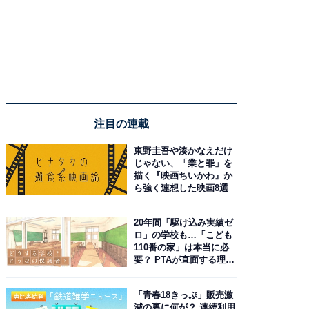
注目の連載
東野圭吾や湊かなえだけ
じゃない、「業と罪」を
描く『映画ちいかわ』か
ら強く連想した映画8選
20年間「駆け込み実績ゼ
ロ」の学校も…「こども
110番の家」は本当に必
要？ PTAが直面する理想
と現実
「青春18きっぷ」販売激
減の裏に何が？ 連続利用