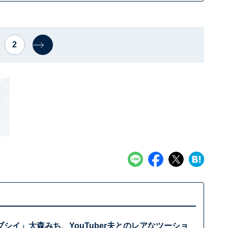
2
シイ」大森みち、YouTuber夫とのレアなツーショ