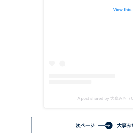
View this
A post shared by 大森みち（Omo
次ページ
大森み