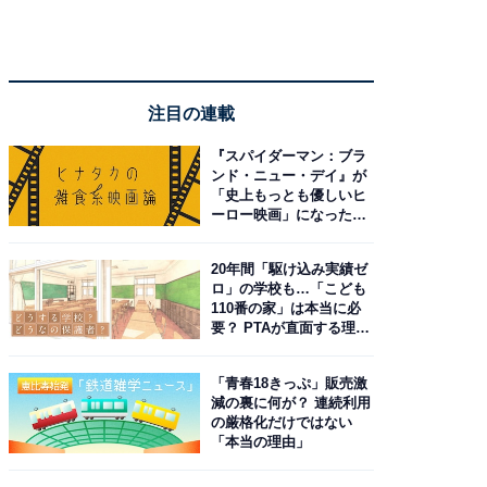
注目の連載
『スパイダーマン：ブラ
ンド・ニュー・デイ』が
「史上もっとも優しいヒ
ーロー映画」になった理
由。予習したい作品は？
20年間「駆け込み実績ゼ
ロ」の学校も…「こども
110番の家」は本当に必
要？ PTAが直面する理想
と現実
「青春18きっぷ」販売激
減の裏に何が？ 連続利用
の厳格化だけではない
「本当の理由」