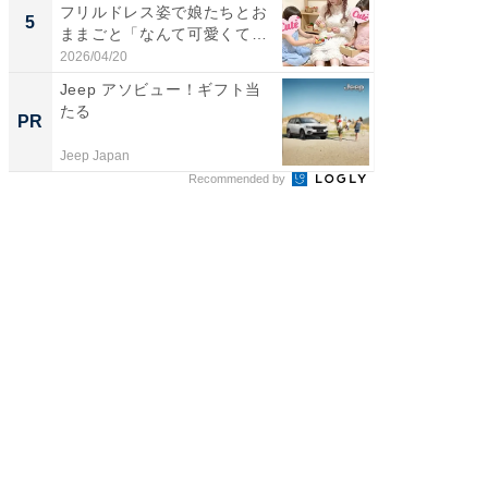
フリルドレス姿で娘たちとお
團十郎
5
5
ままごと「なんて可愛くて平
「後ろ
和...
「...
2026/04/20
2026/08/0
Jeep アソビュー！ギフト当
【経営
たる
る！社
PR
PR
Jeep Japan
株式会社
Recommended by