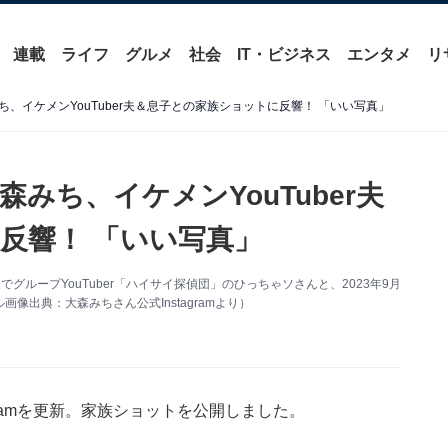
連載
ライフ
グルメ
社会
IT・ビジネス
エンタメ
リ
、イケメンYouTuber夫＆息子との家族ショットに反響！ 「いい写真」
みち、イケメンYouTuber夫
反響！ 「いい写真」
夫でグループYouTuber「ハイサイ探偵団」のひっちゃソさんと、2023年9月
出典：大森みちさん公式Instagramより）
gramを更新。家族ショットを公開しました。