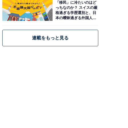
「移民」に冷たいのはど
っちなのか？ スイスの厳
格過ぎる学歴選別と、日
本の曖昧過ぎる外国人政
策
連載をもっと見る