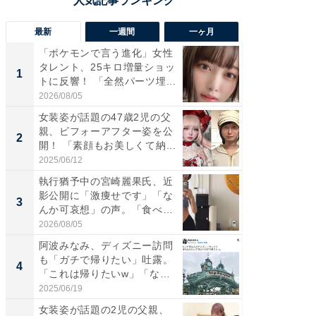
最新
一週間
一ヶ月
「ポケモンで言う進化」女性
「さす
タレント、25キロ増量ショッ
は」高
1
1
トに反響！ 「全然パーツ埋...
災地を
「カ...
2026/08/05
2026/08/0
女装姿が話題の47歳2児の父
「女の
親、ビフォーアフター姿を公
介、バ
2
2
開！ 「素顔もお美しくて納...
らのプレ
愛...
2025/06/12
2026/08/0
執行猶予中の宮崎麗果氏、近
「好感
影公開に「激痩せです」「な
や、“マ
3
3
んか可哀想」の声。「食べら
画変更
れ...
財...
2026/08/05
2026/07/3
阿波みなみ、ディズニー訪問
「脚が
も「ガチで帰りたい」吐露。
横川尚
4
4
「これは帰りたいw」「なん
ムキな姿
ち...
刃...
2025/06/19
2026/08/0
女装姿が話題の2児の父親、
「2人と