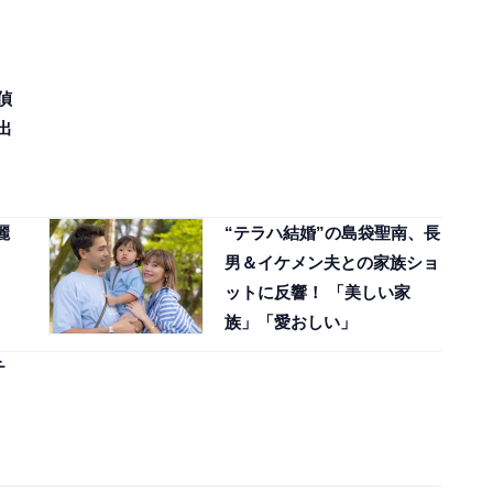
偵
出
麗
“テラハ結婚”の島袋聖南、長
男＆イケメン夫との家族ショ
ットに反響！ 「美しい家
族」「愛おしい」
チ