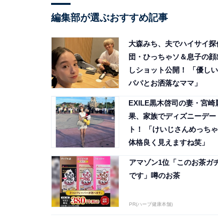
編集部が選ぶおすすめ記事
大森みち、夫でハイサイ探
団・ひっちゃソ＆息子の顔
しショット公開！ 「優しい
パパとお洒落なママ」
EXILE黒木啓司の妻・宮崎
果、家族でディズニーデー
ト！ 「けいじさんめっちゃ
体格良く見えますね笑」
アマゾン1位「このお茶ガ
です」噂のお茶
PR(ハーブ健康本舗)