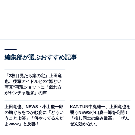
編集部が選ぶおすすめ記事
「2枚目見たら案の定」上田竜
也、後輩アイドルとの“際どい
写真”再現ショットに「戯れ方
がヤンチャ過ぎ」の声
上田竜也、NEWS・小山慶一郎
KAT-TUN中丸雄一、上田竜也を
の胸ぐらをつかむ姿に「どうい
襲うNEWS小山慶一郎を公開！
うことよ笑」「何やってるんだ
「推し同士の絡み最高」「ぜん
よwww」と反響！
ぜん効かない」