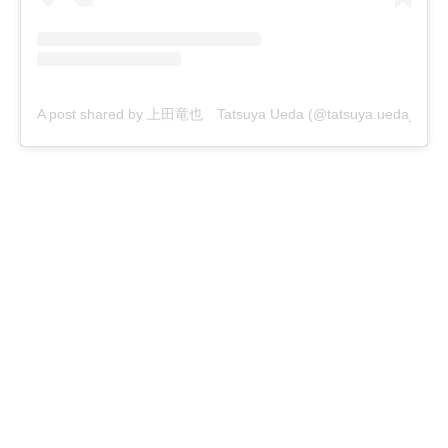
A post shared by 上田竜也 Tatsuya Ueda (@tatsuya.ueda_kt)