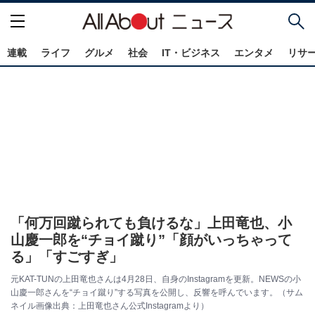
連載
ライフ
グルメ
社会
IT・ビジネス
エンタメ
リサ
「何万回蹴られても負けるな」上田竜也、小
山慶一郎を“チョイ蹴り”「顔がいっちゃって
る」「すごすぎ」
元KAT-TUNの上田竜也さんは4月28日、自身のInstagramを更新。NEWSの小
山慶一郎さんを“チョイ蹴り”する写真を公開し、反響を呼んでいます。（サム
ネイル画像出典：上田竜也さん公式Instagramより）