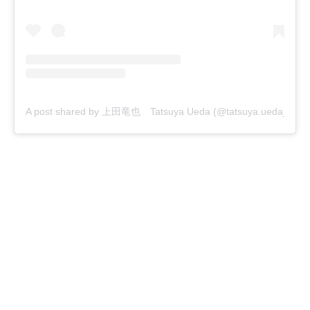
A post shared by 上田竜也 Tatsuya Ueda (@tatsuya.ueda_kt)