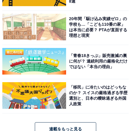
8選
20年間「駆け込み実績ゼロ」の
学校も…「こども110番の家」
は本当に必要？ PTAが直面する
理想と現実
「青春18きっぷ」販売激減の裏
に何が？ 連続利用の厳格化だけ
ではない「本当の理由」
「移民」に冷たいのはどっちな
のか？ スイスの厳格過ぎる学歴
選別と、日本の曖昧過ぎる外国
人政策
連載をもっと見る