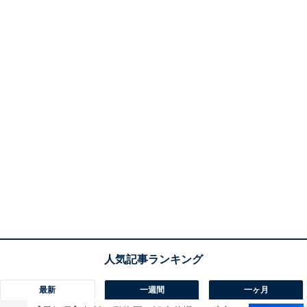
最新
一週間
一ヶ月