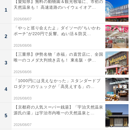
【愛知県】無料の動物園＆観光牧場に、市初の
天然温泉も！ 高速道路のハイウェイオア...
1
2026/08/07
「やっと巡り会えたよ」ダイソーの“ちいかわ
ポーチ”が220円で反響。ぬい活＆防災...
2
2026/08/06
【三重県】伊勢名物「赤福」の直営店に、全国
唯一のコメダ大判焼き店も！ 東名阪・伊...
3
2026/08/06
「1000円には見えなかった」スタンダードプ
ロダクツのリュックが「高見えする」の...
4
2026/08/03
【京都府の人気スーパー銭湯】「宇治天然温泉
源氏の湯」は宇治市内唯一の天然温泉と...
5
2026/08/07