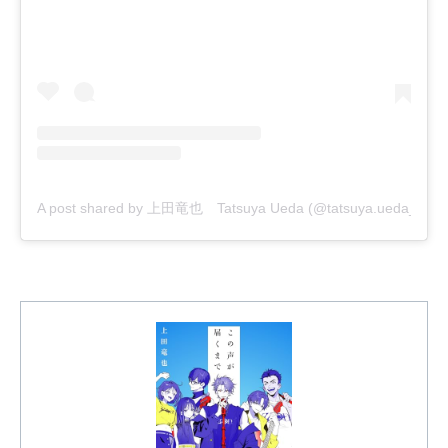
A post shared by 上田竜也 Tatsuya Ueda (@tatsuya.ueda_kt)