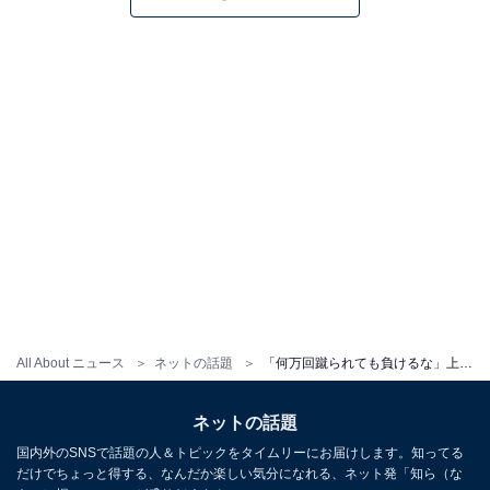
All About ニュース
ネットの話題
「何万回蹴られても負けるな」上田竜也、小山慶一郎を“チョイ蹴り”「顔がいっちゃってる」「すごすぎ」
ネットの話題
国内外のSNSで話題の人＆トピックをタイムリーにお届けします。知ってる
だけでちょっと得する、なんだか楽しい気分になれる、ネット発「知ら（な