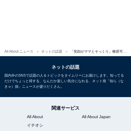
All About ニュース
ネットの話題
「笑顔がママとそっくり」柳原可奈子、次女との親子ショットに大反響！「美人さんですね」「幸せ親子」
ネットの話題
国内外のSNSで話題の人＆トピックをタイムリーにお届けします。知ってる
だけでちょっと得する、なんだか楽しい気分になれる、ネット発「知ら（な
きゃ）損」ニュースが盛りだくさん。
関連サービス
All About
All About Japan
イチオシ