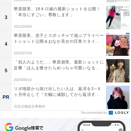
2026/04/12
華原朋美、18キロ減の最新ショットを公開！
「本当にすごい。尊敬します」
3
2022/04/04
華原朋美、息子とスポッチャで遊ぶプライベー
トショット公開＆おなか見せの圧巻スタイ...
4
2025/07/28
「別人のようだ…」華原朋美、最新ショットに
反響「ほんま痩せたらめっちゃ可愛いなる...
5
2026/08/10
リボ地獄から抜け出したい人は、返済を3～6
ヶ月停止して『大幅に減額してから返済す...
PR
渋谷法務総合事務所
Recommended by