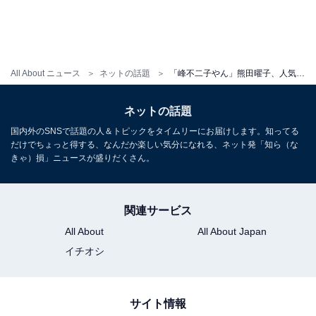
All About ニュース
ネットの話題
「峰不二子やん」熊田曜子、人気お笑いタレントとの“温度差”2ショットに反響「顔よ」「スタイル抜群」
ネットの話題
国内外のSNSで話題の人＆トピックをタイムリーにお届けします。知ってる
だけでちょっと得する、なんだか楽しい気分になれる、ネット発「知ら（な
きゃ）損」ニュースが盛りだくさん。
関連サービス
All About
All About Japan
イチオシ
サイト情報