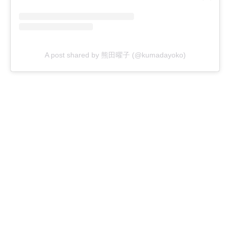
A post shared by 熊田曜子 (@kumadayoko)