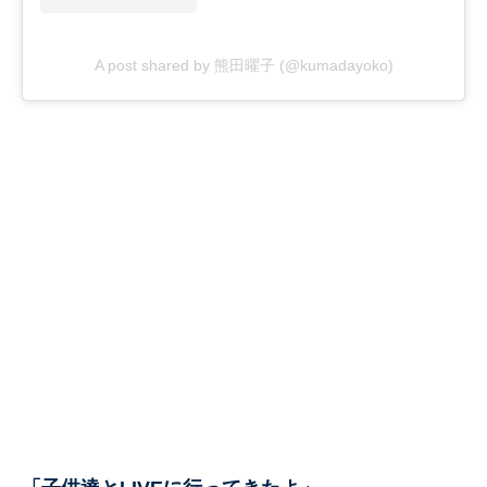
A post shared by 熊田曜子 (@kumadayoko)