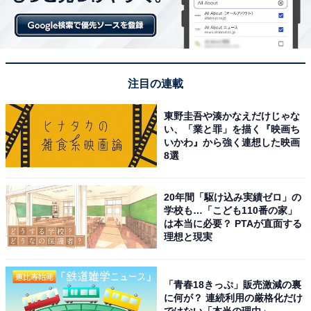
注目の連載
東野圭吾や湊かなえだけじゃな
い、「業と罪」を描く『映画ち
いかわ』から強く連想した映画
8選
20年間「駆け込み実績ゼロ」の
学校も…「こども110番の家」
は本当に必要？ PTAが直面する
理想と現実
「青春18きっぷ」販売激減の裏
に何が？ 連続利用の厳格化だけ