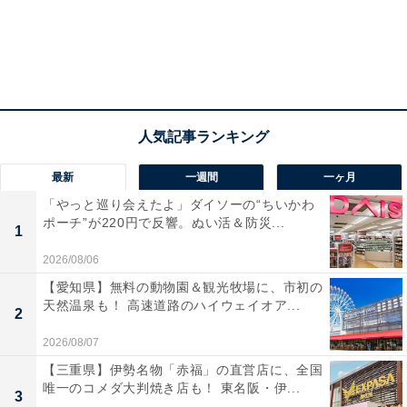
最新
一週間
一ヶ月
「やっと巡り会えたよ」ダイソーの“ちいかわ
ポーチ”が220円で反響。ぬい活＆防災...
1
2026/08/06
【愛知県】無料の動物園＆観光牧場に、市初の
天然温泉も！ 高速道路のハイウェイオア...
2
2026/08/07
【三重県】伊勢名物「赤福」の直営店に、全国
唯一のコメダ大判焼き店も！ 東名阪・伊...
3