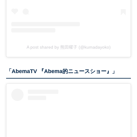
A post shared by 熊田曜子 (@kumadayoko)
「AbemaTV 『Abema的ニュースショー』」