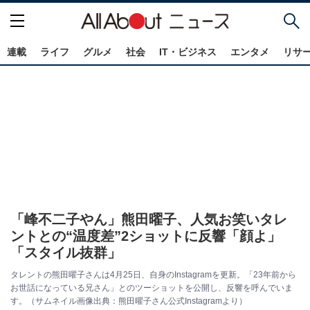
連載
ライフ
グルメ
社会
IT・ビジネス
エンタメ
リサ
「峰不二子やん」熊田曜子、人気お笑いタレ
ントとの“温度差”2ショットに反響「顔よ」
「スタイル抜群」
タレントの熊田曜子さんは4月25日、自身のInstagramを更新。「23年前から
お世話になっている兄さん」とのツーショットを公開し、反響を呼んでいま
す。（サムネイル画像出典：熊田曜子さん公式Instagramより）