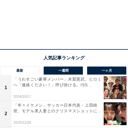
最新
一週間
一ヶ月
「うわすごい豪華メンバー」木梨憲武、ヒロミ
へ「連絡ください！」呼び掛ける。ISS...
1
2024/10/17
「年々イケメン」サッカー日本代表・上田綺
世、モデル美人妻とのクリスマスショットに...
2
2025/12/26