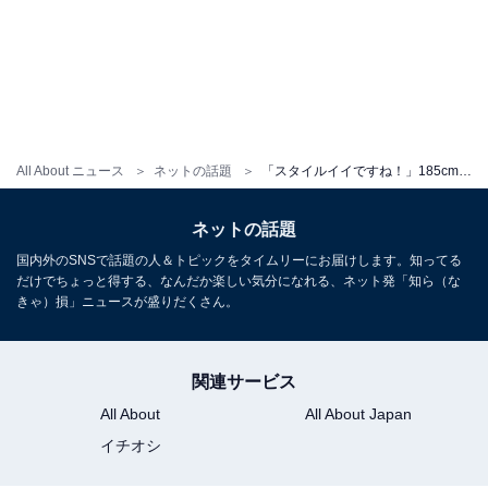
All About ニュース
ネットの話題
「スタイルイイですね！」185cmの長身美女、圧巻美脚を披露し反響の声続出！ 「気持ち良さそう」
ネットの話題
国内外のSNSで話題の人＆トピックをタイムリーにお届けします。知ってる
だけでちょっと得する、なんだか楽しい気分になれる、ネット発「知ら（な
きゃ）損」ニュースが盛りだくさん。
関連サービス
All About
All About Japan
イチオシ