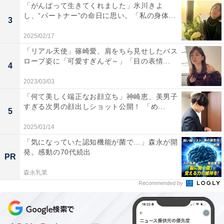
「がんばって生きてくれました」氷川きよ
し、“パートナー”の命日に思い。「私の身体...
3
2025/02/17
「リアル天使」篠崎愛、肩をちら見せしたバス
ローブ姿に「可愛すぎんぞ～」「目の表情...
4
2023/03/03
「何て美しく端正なお顔立ち」神崎恵、美男子
すぎる次男の顔出しショット公開！ 「め...
5
2025/01/14
「気になっていた認知機能が菌で…」森永が開
発。感動の70代続出
PR
森永乳業
Recommended by