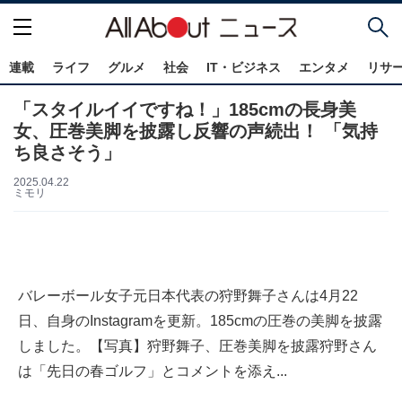
連載
ライフ
グルメ
社会
IT・ビジネス
エンタメ
リサ
「スタイルイイですね！」185cmの長身美
女、圧巻美脚を披露し反響の声続出！ 「気持
ち良さそう」
2025.04.22
ミモリ
バレーボール女子元日本代表の狩野舞子さんは4月22
日、自身のInstagramを更新。185cmの圧巻の美脚を披露
しました。【写真】狩野舞子、圧巻美脚を披露狩野さん
は「先日の春ゴルフ」とコメントを添え...