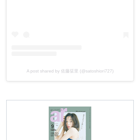
A post shared by 佐藤栞里 (@satoshiori727)