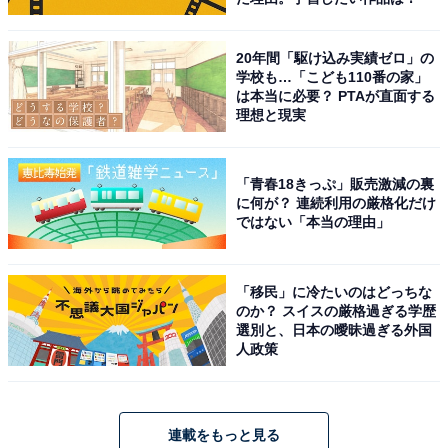
20年間「駆け込み実績ゼロ」の
学校も…「こども110番の家」
は本当に必要？ PTAが直面する
理想と現実
「青春18きっぷ」販売激減の裏
に何が？ 連続利用の厳格化だけ
ではない「本当の理由」
「移民」に冷たいのはどっちな
のか？ スイスの厳格過ぎる学歴
選別と、日本の曖昧過ぎる外国
人政策
連載をもっと見る