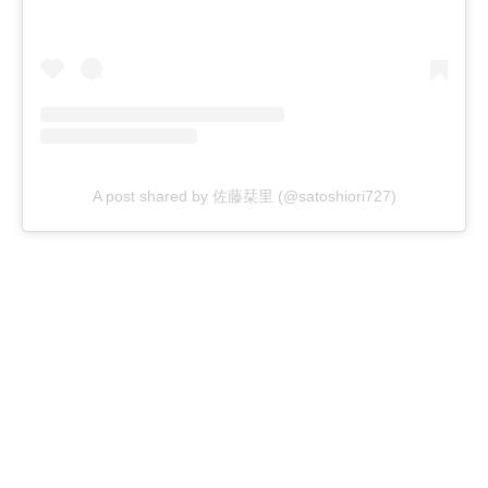
A post shared by 佐藤栞里 (@satoshiori727)