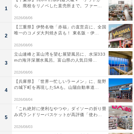
ら、廃校をリノベした直売所まで。ファー...
1
2026/08/06
【三重県】伊勢名物「赤福」の直営店に、全国
唯一のコメダ大判焼き店も！ 東名阪・伊...
2
2026/08/06
立山連峰と富山湾を望む展望風呂に、水深333
mの海洋深層水風呂。富山県の人気日帰...
3
2026/08/06
【兵庫県】「世界一忙しいラーメン」に、龍野
の城下町を再現したSAも。山陽自動車道...
4
2026/08/04
「これ絶対に便利なやつや」ダイソーの折り畳
み式ランドリーバスケットが高評価「使わ...
5
2026/08/03