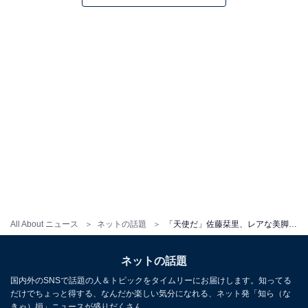
All About ニュース
ネットの話題
「天使だ」佐藤栞里、レアな美脚ショットに反響の声続出！ 「スタイルよすぎるよううう」「足長ーい」
ネットの話題
国内外のSNSで話題の人＆トピックをタイムリーにお届けします。知ってる
だけでちょっと得する、なんだか楽しい気分になれる、ネット発「知ら（な
きゃ）損」ニュースが盛りだくさん。