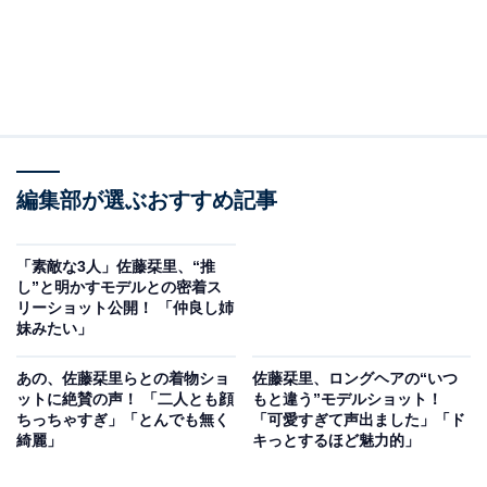
編集部が選ぶおすすめ記事
「素敵な3人」佐藤栞里、“推
し”と明かすモデルとの密着ス
リーショット公開！ 「仲良し姉
妹みたい」
あの、佐藤栞里らとの着物ショ
佐藤栞里、ロングヘアの“いつ
ットに絶賛の声！ 「二人とも顔
もと違う”モデルショット！
ちっちゃすぎ」「とんでも無く
「可愛すぎて声出ました」「ド
綺麗」
キっとするほど魅力的」