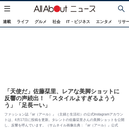
連載
ライフ
グルメ
社会
IT・ビジネス
エンタメ
リサ
「天使だ」佐藤栞里、レアな美脚ショットに
反響の声続出！ 「スタイルよすぎるようう
う」「足長ーい」
ファッション誌『ar（アール）』（主婦と生活社）の公式Instagramアカウン
トは、4月17日に投稿を更新。タレントの佐藤栞里さんの美脚ショットを公開
し、反響を呼んでいます。（サムネイル画像出典：『ar（アール）』公式