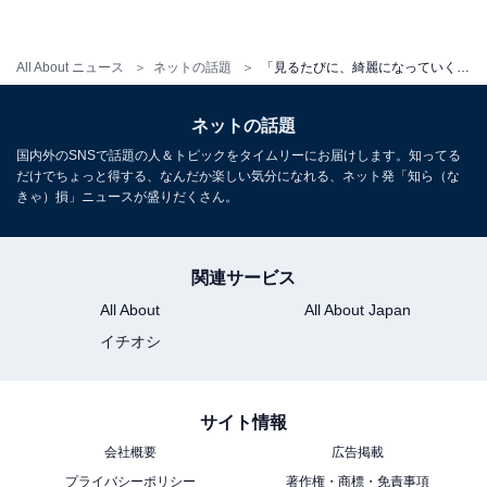
All About ニュース
ネットの話題
「見るたびに、綺麗になっていく」王林、27歳誕生日ショット公開！ 「素晴らしい事がたくさんあるように」
ネットの話題
国内外のSNSで話題の人＆トピックをタイムリーにお届けします。知ってる
だけでちょっと得する、なんだか楽しい気分になれる、ネット発「知ら（な
きゃ）損」ニュースが盛りだくさん。
関連サービス
All About
All About Japan
イチオシ
サイト情報
会社概要
広告掲載
プライバシーポリシー
著作権・商標・免責事項