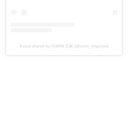
A post shared by OURIN 王林 (@ourin_ringoooo)