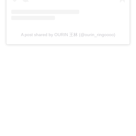
A post shared by OURIN 王林 (@ourin_ringoooo)