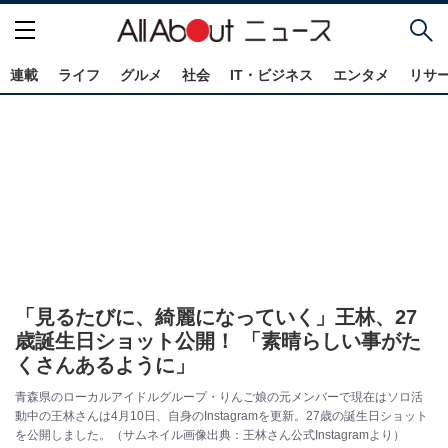
連載
ライフ
グルメ
社会
IT・ビジネス
エンタメ
リサ
「見るたびに、綺麗になっていく」王林、27
歳誕生日ショット公開！ 「素晴らしい事がた
くさんあるように」
青森県のローカルアイドルグループ・りんご娘の元メンバーで現在はソロ活
動中の王林さんは4月10日、自身のInstagramを更新。27歳の誕生日ショット
を公開しました。（サムネイル画像出典：王林さん公式Instagramより）