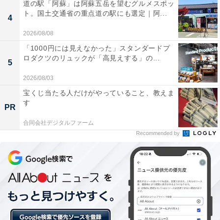
道の駅「阿蘇」は阿蘇五岳を望むグルメスポッ
ト。国土交通省の重点道の駅にも選定｜阿...
4
2026/08/08
「1000円には見えなかった」スタンダードプ
ロダクツのリュックが「高見えする」の...
5
2026/08/03
宝くじ当たる人だけがやっていること、教えま
す
PR
合同会社デジタルファーム
Recommended by