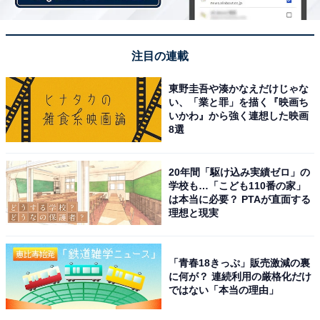
注目の連載
東野圭吾や湊かなえだけじゃな
い、「業と罪」を描く『映画ち
いかわ』から強く連想した映画
8選
20年間「駆け込み実績ゼロ」の
学校も…「こども110番の家」
は本当に必要？ PTAが直面する
理想と現実
「青春18きっぷ」販売激減の裏
に何が？ 連続利用の厳格化だけ
ではない「本当の理由」