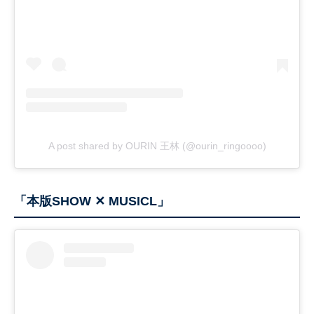
A post shared by OURIN 王林 (@ourin_ringoooo)
「本版SHOW ✕ MUSICL」