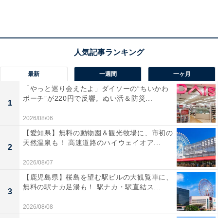
最新
一週間
一ヶ月
「やっと巡り会えたよ」ダイソーの“ちいかわ
ポーチ”が220円で反響。ぬい活＆防災...
1
2026/08/06
【愛知県】無料の動物園＆観光牧場に、市初の
天然温泉も！ 高速道路のハイウェイオア...
2
2026/08/07
【鹿児島県】桜島を望む駅ビルの大観覧車に、
無料の駅ナカ足湯も！ 駅ナカ・駅直結ス...
3
2026/08/08