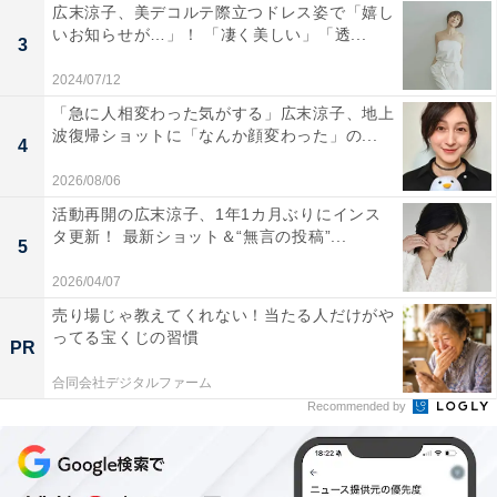
広末涼子、美デコルテ際立つドレス姿で「嬉し
いお知らせが…」！ 「凄く美しい」「透...
3
2024/07/12
「急に人相変わった気がする」広末涼子、地上
波復帰ショットに「なんか顔変わった」の...
4
2026/08/06
活動再開の広末涼子、1年1カ月ぶりにインス
タ更新！ 最新ショット＆“無言の投稿”...
5
2026/04/07
売り場じゃ教えてくれない！当たる人だけがや
ってる宝くじの習慣
PR
合同会社デジタルファーム
Recommended by