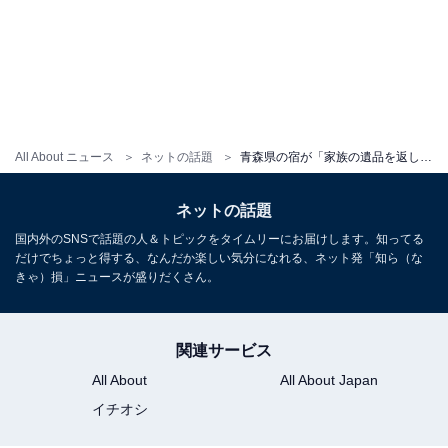
All About ニュース
ネットの話題
青森県の宿が「家族の遺品を返して」と呼び掛け。「防犯カメラに全て映っています」「警察に通報して」
ネットの話題
国内外のSNSで話題の人＆トピックをタイムリーにお届けします。知ってる
だけでちょっと得する、なんだか楽しい気分になれる、ネット発「知ら（な
きゃ）損」ニュースが盛りだくさん。
関連サービス
All About
All About Japan
イチオシ