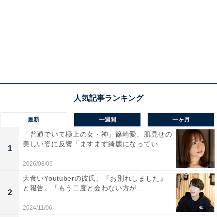
最新
一週間
一ヶ月
「普通でいて極上の女・神」篠崎愛、肌見せの
美しい姿に反響「ますます綺麗になってい...
1
2026/08/06
大食いYoutuberの彼氏、『お別れしました』
と報告。「もう二度と会わない方が...
2
2024/11/06