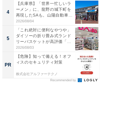
【兵庫県】「世界一忙しいラ
【埼玉
ーメン」に、龍野の城下町を
「行田天
4
4
再現したSAも。山陽自動車
は和の
道...
が...
2026/08/04
2026/08/0
「これ絶対に便利なやつや」
【石川
ダイソーの折り畳み式ランド
湯】「天
5
5
リーバスケットが高評価「使
賀ゆめ
わ...
お...
2026/08/03
2026/08/0
【危険】知って備える！オフ
これが
ィスのセキュリティ対策
事例集
PR
PR
株式会社アルファーテクノ
株式会社
Recommended by