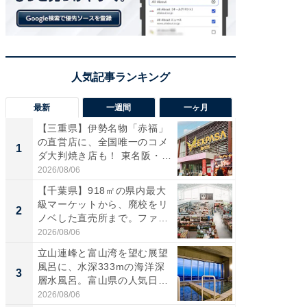
最新
一週間
一ヶ月
【三重県】伊勢名物「赤福」
【兵庫
の直営店に、全国唯一のコメ
ーメン
1
1
ダ大判焼き店も！ 東名阪・
再現した
伊...
道...
2026/08/06
2026/08/0
【千葉県】918㎡の県内最大
【三重
級マーケットから、廃校をリ
「鈴鹿天
2
2
ノベした直売所まで。ファ
は100
ー...
2026/08/06
2026/08/0
立山連峰と富山湾を望む展望
「ミニオ
風呂に、水深333mの海洋深
ッグ！ 
3
3
層水風呂。富山県の人気日
ど、夏限
帰...
2026/08/06
2026/08/0