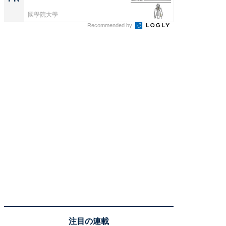
國學院大學
森永乳業
Recommended by
注目の連載