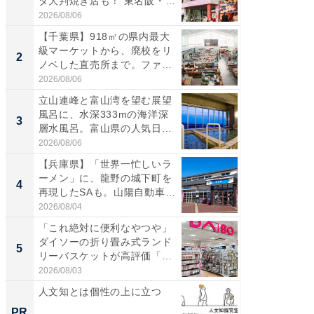
ダ大判焼き店も！ 東名阪・
再現した
伊...
道...
2026/08/06
2026/08/0
【千葉県】918㎡の県内最大
【三重
級マーケットから、廃校をリ
「鈴鹿天
2
2
ノベした直売所まで。ファ
は100
ー...
2026/08/06
2026/08/0
立山連峰と富山湾を望む展望
「ミニオ
風呂に、水深333mの海洋深
ッグ！ 
3
3
層水風呂。富山県の人気日
ど、夏限
帰...
2026/08/06
2026/08/0
【兵庫県】「世界一忙しいラ
【埼玉
ーメン」に、龍野の城下町を
「行田天
4
4
再現したSAも。山陽自動車
は和の
道...
が...
2026/08/04
2026/08/0
「これ絶対に便利なやつや」
【石川
ダイソーの折り畳み式ランド
湯】「天
5
5
リーバスケットが高評価「使
賀ゆめ
わ...
お...
2026/08/03
2026/08/0
人文知とは個性の上に立つ
無理な
は 「
PR
PR