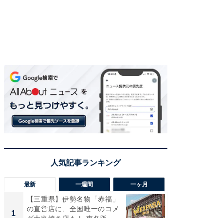
最新
一週間
一ヶ月
【三重県】伊勢名物「赤福」
【兵庫
の直営店に、全国唯一のコメ
ーメン
1
1