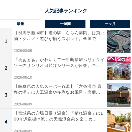
最新
一週間
一ヶ月
【群馬県藤岡市】道の駅「ららん藤岡」は買い
物・グルメ・遊びが揃うスポット。全国で...
1
2026/08/09
「あぁぁぁ。かわいくて一生断捨離ムリ」ダイ
ソーのサンリオ日焼けシリーズが反響。全...
2
2026/08/10
【岐阜県の人気スーパー銭湯】「六条温泉 喜
多の湯」は人工温泉や多彩なお風呂・岩盤...
3
2026/08/09
【宮城県の穴場日帰り温泉】「晴れ温泉」は1
00％源泉掛け流しの天然混合泉を楽しめ...
4
2026/08/09