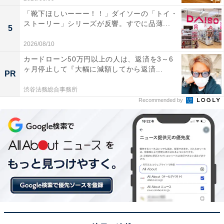
「靴下ほしいーーー！！」ダイソーの「トイ・
ストーリー」シリーズが反響。すでに品薄...
5
2026/08/10
カードローン50万円以上の人は、返済を3～6
ヶ月停止して『大幅に減額してから返済...
PR
渋谷法務総合事務所
Recommended by