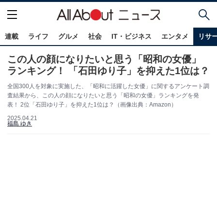
連載
ライフ
グルメ
社会
IT・ビジネス
エンタメ
リサ
この人の顔になりたいと思う「昭和の女優」
ランキング！ 「石田ゆり子」を抑えた1位は？
全国300人を対象に実施した、「昭和に活躍した女優」に関するアンケート調
査結果から、この人の顔になりたいと思う「昭和の女優」ランキングを発
表！ 2位「石田ゆり子」を抑えた1位は？（画像出典：Amazon）
2025.04.21
福島 ゆき