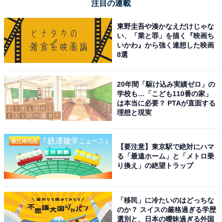
注目の連載
東野圭吾や湊かなえだけじゃな
い、「業と罪」を描く『映画ち
いかわ』から強く連想した映画
8選
20年間「駆け込み実績ゼロ」の
学校も…「こども110番の家」
は本当に必要？ PTAが直面する
理想と現実
【要注意】東京駅で絶対にハマ
る「最遠ホーム」と「メトロ乗
り換え」の絶望トラップ
「移民」に冷たいのはどっちな
のか？ スイスの厳格過ぎる学歴
選別と、日本の曖昧過ぎる外国