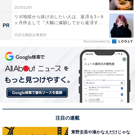
子の生涯』など数多くの作品に出演。27歳の若さで急性
2025/11/07
骨髄性白血病によりこの世を去るという短い芸能生活で
リボ地獄から抜け出したい人は、返済を3～6
ありながら、その美しさと存在感で一世を風靡（ふう
ヶ月停止して『大幅に減額してから返済す...
PR
び）し、“昭和最後の美人俳優”とも言われています。
渋谷法務総合事務所
Recommended by
回答者からは、「笑うとひまわりの花のようで、気取ら
ずチャーミングで、それでいて、品もある顔だから」
（50代女性／大阪府）、「凛とした中に品があって可愛
らしい美人だから。ユニセックス的な顔立ち」（40代女
性／富山県）、「どの時代の人が見てもキレイだと思い
ます」（50代女性／富山県）、「今でも通用するビジュ
アルだから」（30代男性／群馬県）などのコメントが寄
せられました。
注目の連載
※回答者からのコメントは原文ママです
東野圭吾や湊かなえだけじゃな