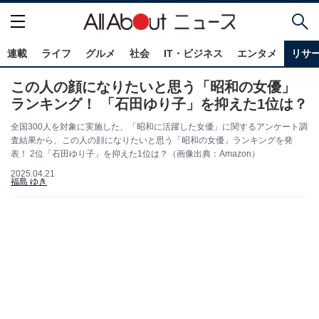
連載
ライフ
グルメ
社会
IT・ビジネス
エンタメ
リサ
この人の顔になりたいと思う「昭和の女優」
ランキング！ 「石田ゆり子」を抑えた1位は？
全国300人を対象に実施した、「昭和に活躍した女優」に関するアンケート調
査結果から、この人の顔になりたいと思う「昭和の女優」ランキングを発
表！ 2位「石田ゆり子」を抑えた1位は？（画像出典：Amazon）
2025.04.21
福島 ゆき