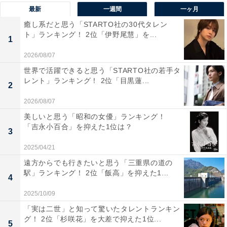
最新
一週間
一ヶ月
癒し系だと思う「STARTO社の30代タレン
ト」ランキング！ 2位「伊野尾慧」を...
1
2026/08/07
夏目雅子: 27年のいのちを訪ねて
世界で活躍できると思う「STARTO社の若手タ
レント」ランキング！ 2位「目黒蓮...
Amazonで見る
2
2026/08/07
美しいと思う「昭和の女優」ランキング！
1位は、夏目雅子さんでした。テレビドラマのオーディ
「吉永小百合」を抑えた1位は？
3
ションで一般公募500人の中からヒロインに選ばれ、19
歳で俳優デビュー。翌年には、カネボウ化粧品のキャン
2025/04/21
ペーンガールに起用され、小麦色の肌やはじけるような
遠方からでも行きたいと思う「三重県の道の
駅」ランキング！ 2位「飯高」を抑えた1...
笑顔が注目を集めました。
4
2025/10/09
その後は、三蔵法師役の丸刈り姿で美貌が際立ったテレ
「実は二世」と知って驚いたタレントランキン
ビドラマ『西遊記』（日本テレビ系）や映画『鬼龍院花
グ！ 2位「杉咲花」を大差で抑えた1位...
5