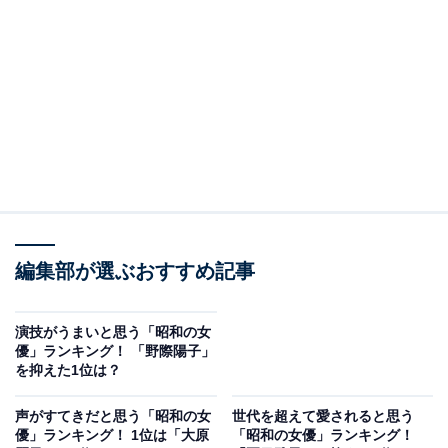
NHK連続テレビ小説『虎に翼』など最近のヒット作での
演技がSNS上でも話題を呼んでいます。
自身のInstagramや書籍などではライフスタイルやプライ
ベートな様子を披露し、50代とは思えない美肌やスタイ
ルの良さは、同世代に限らず幅広い世代からの注目を集
めています。
回答者からは、「めちゃくちゃキレイな肌、美しい姿、
若々しい表情などで、あの顔には憧れる」（20代女性／
編集部が選ぶおすすめ記事
長崎県）、「明るくはつらつとした雰囲気があるから」
（30代女性／静岡県）、「ナチュラルな美しさがあるか
演技がうまいと思う「昭和の女
ら」（40代女性／愛媛県）、「美しく主張し過ぎない顔
優」ランキング！ 「野際陽子」
立ちが素敵だから」（30代女性／愛知県）などの声があ
を抑えた1位は？
りました。
声がすてきだと思う「昭和の女
世代を超えて愛されると思う
優」ランキング！ 1位は「大原
「昭和の女優」ランキング！