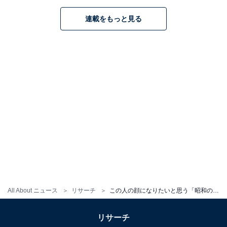
連載をもっと見る
こちらもおすすめ
マドンナだと思う「昭和の女優」ランキング！
「夏目雅子」を抑えた1位は？
All About ニュース
リサーチ
この人の顔になりたいと思う「昭和の女優」ランキング！ 「石田ゆり子」を抑えた1位は？
1
2
リサーチ