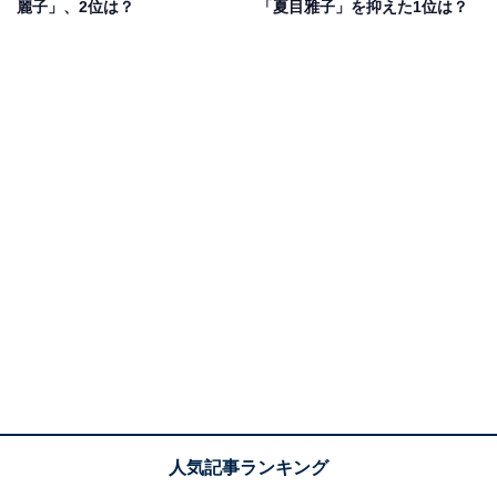
麗子」、2位は？
「夏目雅子」を抑えた1位は？
1位：夏目雅子／60票