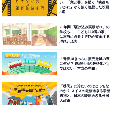
この記事の筆者：福島 ゆき プロフィール
い、「業と罪」を描く『映画ち
いかわ』から強く連想した映画
アニメや漫画のレビュー、エンタメトピックスなどを中
8選
心に、オールジャンルで執筆中のライター。時々、店舗
取材などのリポート記事も担当。All AboutおよびAll
20年間「駆け込み実績ゼロ」の
About ニュースでのライター歴は6年。
学校も…「こども110番の家」
は本当に必要？ PTAが直面する
理想と現実
次ページ
9位までのランキング結果を見る
「青春18きっぷ」販売激減の裏
に何が？ 連続利用の厳格化だけ
ではない「本当の理由」
「移民」に冷たいのはどっちな
のか？ スイスの厳格過ぎる学歴
選別と、日本の曖昧過ぎる外国
人政策