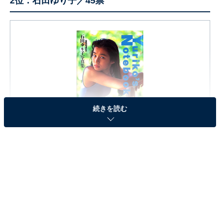
2位：石田ゆり子／45票
続きを読む
Yuriko's Notebook―石田ゆり子写真集
Amazonで見る
2位は、石田ゆり子さんでした。1988年に俳優デビュー
し、『101回目のプロポーズ』（フジテレビ系）や『不
機嫌な果実』（TBS系）など数多くのテレビドラマや映
画に出演。『逃げるは恥だが役に立つ』（TBS系）や