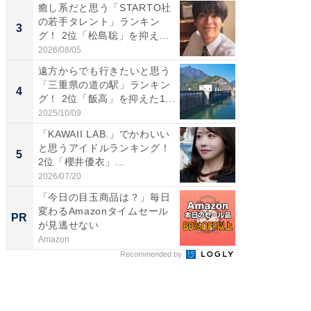
癒し系だと思う「STARTO社
ギャップ
の若手タレント」ランキン
RTO社
3
3
グ！ 2位「松島聡」を抑え...
キング！
2026/08/05
2026/08/0
遠方からでも行きたいと思う
「世界で
「三重県の道の駅」ランキン
ARTO
4
4
グ！ 2位「飯高」を抑えた1...
グ！ 2
2025/10/09
2026/08/0
「KAWAII LAB.」でかわいい
身長を知
と思うアイドルランキング！
性俳優」
5
5
2位「櫻井優衣」...
「鈴木
倒...
2026/07/20
2026/08/0
「今日の目玉商品は？」毎日
上質な眠
変わるAmazonタイムセール
座で体感
PR
PR
が見逃せない
Amazon
ReFa GIN
Recommended by