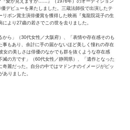
マ『愛が見えますか……』（1976年）のオーディション
俳優デビューを果たしました。三蔵法師役で出演したテ
ーリボン賞主演俳優賞を獲得した映画『鬼龍院花子の生
病により27歳の若さでこの世を去りました。
るから」（30代女性／大阪府）、「表情や存在感そのも
た事もあり、余計に手の届かないほど美しく憧れの存在
「彼女の美しさは俳優のなかでも群を抜くような存在感
不滅の方です」（60代女性／静岡県）、「遺作となった
に奇麗だった。自分の中ではマドンナのイメージがピッ
がありました。