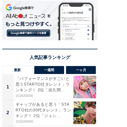
最新
一週間
一ヶ月
「パフォーマンスがすごいと
「癒し系
思うSTARTO社タレント」ラ
タレント
1
1
ンキング！ 2位「佐久間...
「井ノ原
2026/08/06
2026/08/0
ギャップがあると思う「STA
癒し系だ
RTO社の30代タレント」ラン
の若手
2
2
キング！ 2位「ジェシ...
グ！ 2
2026/08/06
2026/08/0