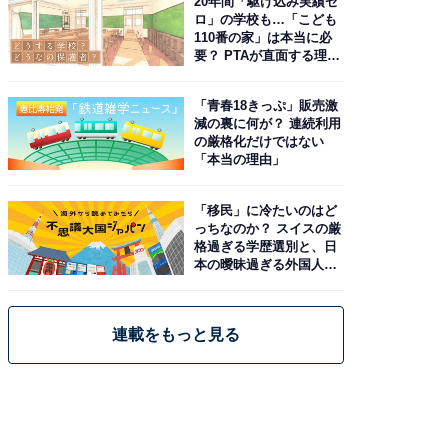
20年間「駆け込み実績ゼ
ロ」の学校も…「こども
110番の家」は本当に必
要？ PTAが直面する理想
と現実
「青春18きっぷ」販売激
減の裏に何が？ 連続利用
の厳格化だけではない
「本当の理由」
「移民」に冷たいのはど
っちなのか？ スイスの厳
格過ぎる学歴選別と、日
本の曖昧過ぎる外国人政
策
連載をもっと見る