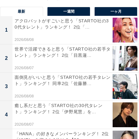
大原麗子主演 大河ドラマ 春日局 完全版 第壱集 DVD-
BOX 全7枚セット【NHKスクエア限定商品】
最新
一週間
一ヶ月
Amazonで見る
アクロバットがすごいと思う「STARTO社の3
0代タレント」ランキング！ 2位「...
1
2026/08/08
1位は、大原麗子さん。10代から東映の看板俳優として
世界で活躍できると思う「STARTO社の若手タ
活躍し、高倉健さん主演の『網走番外地』シリーズやテ
レント」ランキング！ 2位「目黒蓮...
2
レビドラマ『雑居時代』（日本テレビ系）など、62歳で
亡くなるまで数多くの作品に出演しています。大原さん
2026/08/07
の鼻にかかったような独特の甘い声と「すこし愛して
面倒見がいいと思う「STARTO社の若手タレン
ト」ランキング！ 同率2位「佐藤勝...
ながーく愛して」のコピーが話題を呼んだ、サントリー
3
レッドのCMシリーズで一世を風靡（ふうび）。1989年
2026/08/08
放送のNHK大河ドラマ『春日局』では主演を務め、長い
癒し系だと思う「STARTO社の30代タレン
間“お嫁さんにしたい女性俳優”代表として人気を誇りま
ト」ランキング！ 2位「伊野尾慧」を...
4
した。
2026/08/07
「HANA」の好きなメンバーランキング！ 2位
回答者からは、「独特のハスキーボイスで、可愛らしさ