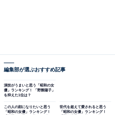
じたことなどをきっかけに、ボランティアで原爆詩の朗
読会を続けています。高い演技力のほか、落ち着いた優
しい声が多くの人を魅了し、数多くのテレビ番組やCM
でナレーションも務めています。
回答者からは、「少し落ち着いたあたたかい声がとても
素敵だから」（30代女性／神奈川県）、「穏やかで柔ら
かい声が魅力的だから」（20代女性／栃木県）、「品が
あって透き通るようなお声だと思う」（30代女性／埼玉
編集部が選ぶおすすめ記事
県）、「特番などのナレーションも数多くされていて、
穏やかな語りにも癒されるからです」（50代女性／東京
演技がうまいと思う「昭和の女
都）などの声がありました。
優」ランキング！ 「野際陽子」
を抑えた1位は？
この人の顔になりたいと思う
世代を超えて愛されると思う
「昭和の女優」ランキング！
「昭和の女優」ランキング！