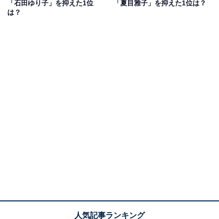
「石田ゆり子」を抑えた1位
「夏目雅子」を抑えた1位は？
は？
1位：大原麗子／82票