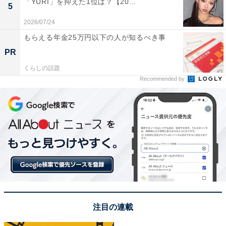
「YURI」を抑えた1位は？【20...
5
とセクシーさもあり、魅力的な声をしていた」（60代男
2026/07/24
性／宮城県）「守ってあげたくなるようなかわいい声を
もらえる年金25万円以下の人が知るべき事
しているから」（30代女性／神奈川県）、「甘くとろん
PR
とゆっくり話される雰囲気がとても素敵でした」（50代
女性／兵庫県）、「あの可愛らしい甘えた感じのボイス
くらしの話題
Recommended by
は心を打たれます」（40代男性／埼玉県）などのコメン
トが寄せられました。
※回答者からのコメントは原文ママです
この記事の筆者：福島 ゆき プロフィール
アニメや漫画のレビュー、エンタメトピックスなどを中
心に、オールジャンルで執筆中のライター。時々、店舗
取材などのリポート記事も担当。All AboutおよびAll
注目の連載
About ニュースでのライター歴は6年。