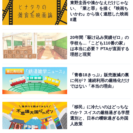
東野圭吾や湊かなえだけじゃな
い、「業と罪」を描く『映画ち
8位までの全ランキング結果を見
次ページ
いかわ』から強く連想した映画
る
8選
20年間「駆け込み実績ゼロ」の
学校も…「こども110番の家」
は本当に必要？ PTAが直面する
理想と現実
「青春18きっぷ」販売激減の裏
に何が？ 連続利用の厳格化だけ
ではない「本当の理由」
「移民」に冷たいのはどっちな
のか？ スイスの厳格過ぎる学歴
選別と、日本の曖昧過ぎる外国
人政策