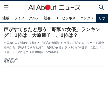
連載
ライフ
グルメ
社会
IT・ビジネス
エンタメ
リサ
声がすてきだと思う「昭和の女優」ランキン
グ！ 1位は「大原麗子」、2位は？
全国300人を対象に実施した「昭和に活躍した女優」に関するアンケート調査
結果から、声がすてきだと思う「昭和の女優」ランキングを発表！ 1位は「大
原麗子」、2位は？（画像出典：Amazon）
2025.04.21
福島 ゆき