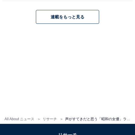
こちらもおすすめ
美しいと思う「昭和の女優」ランキング！ 「吉
永小百合」を抑えた1位は？
連載をもっと見る
1
2
All About ニュース
リサーチ
声がすてきだと思う「昭和の女優」ランキング！ 1位は「大原麗子」、2位は？