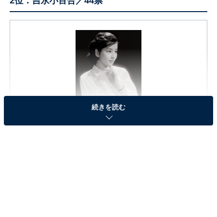
2位：吉永小百合／44票
続きを読む
吉永小百合青春時代写真集
Amazonで見る
2位は、吉永小百合さんでした。1959年に映画デビュー
を果たし、映画『伊豆の踊子』『おはん』など、2024年
時点で120本を超える映画作品に出演。1985年に出演し
た『夢千代日記』（NHK）で原爆症に苦しむ主人公を演