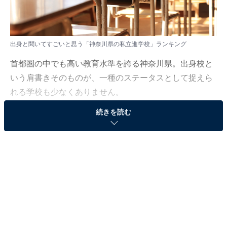
出身と聞いてすごいと思う「神奈川県の私立進学校」ランキング
首都圏の中でも高い教育水準を誇る神奈川県。出身校と
いう肩書きそのものが、一種のステータスとして捉えら
れる学校も少なくありません。
続きを読む
All About ニュース編集部は3月11～31日の期間、全国10
～60代の男女172人を対象に「首都圏の私立進学校」に
関するアンケート調査を実施しました。今回はその中か
ら「出身と聞いてすごいと思う神奈川県の私立進学校」
ランキングを紹介します！
＞8位までの全ランキング結果