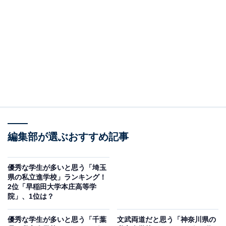
2位：慶應義塾湘南藤沢高等部／21票
2位にランクインしたのは、慶應義塾湘南藤沢高等部で
す。1992年に開校した比較的新しい進学校で、卒業生は
原則として慶應義塾大学への推薦入学が許可されます。
海外提携校との交換留学プログラムや情報教育を柱とし
ており、生徒の個性を尊重した教育を実践。プログラミ
ングや生徒全員がTOEFLを受験するなど、最先端の学び
が高く評価されています。
編集部が選ぶおすすめ記事
回答者からは「育ちの良い素晴らしいイメージだから」
優秀な学生が多いと思う「埼玉
県の私立進学校」ランキング！
(20代女性／神奈川県)、「県内屈指の学力だから」(20代
2位「早稲田大学本庄高等学
男性／東京都)、「昔受験の時に過去問を解いていた時に
院」、1位は？
聞いた名前だから」(40代女性／東京都)といったコメン
優秀な学生が多いと思う「千葉
文武両道だと思う「神奈川県の
トが寄せられています。