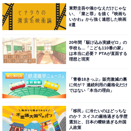
東野圭吾や湊かなえだけじゃな
い、「業と罪」を描く『映画ち
いかわ』から強く連想した映画
8選
20年間「駆け込み実績ゼロ」の
学校も…「こども110番の家」
こちらもおすすめ
は本当に必要？ PTAが直面する
出身と聞いてすごいと思う「東京都の私立進学
理想と現実
校」ランキング！ 2位「慶應義塾女子高等学
校」、1位は？
「青春18きっぷ」販売激減の裏
に何が？ 連続利用の厳格化だけ
ではない「本当の理由」
「移民」に冷たいのはどっちな
のか？ スイスの厳格過ぎる学歴
選別と、日本の曖昧過ぎる外国
1
2
人政策