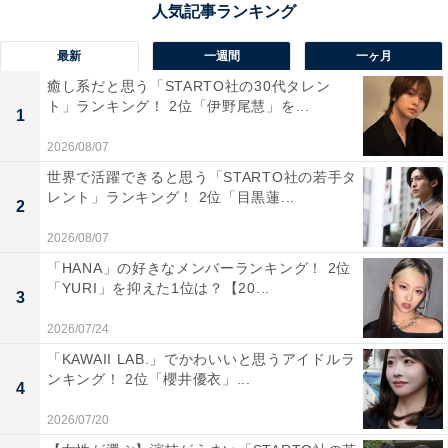
に、グローバルリーダーを育む「日吉協育モデル」とい
う教育を実践しています。
最新
一週間
一ヶ月
癒し系だと思う「STARTO社の30代タレン
塾員と呼ばれる卒業生の活躍も目覚ましく、母校とのつ
ト」ランキング！ 2位「伊野尾慧」を...
1
ながりを大切にしているため人脈も強固。石破茂首相や
2026/08/07
嵐の櫻井翔さんも同校出身です。
世界で活躍できると思う「STARTO社の若手タ
レント」ランキング！ 2位「目黒蓮...
2
回答コメントでは「幼稚舎上がりではなく、中学から入
2026/08/07
学している人は特にスゴイと思います」(40代女性／埼玉
「HANA」の好きなメンバーランキング！ 2位
県)、「慶応義塾大学への進学者が多く、学力の高い学生
「YURI」を抑えた1位は？【20...
3
が多いという印象があるため」(50代男性／千葉県)、
「慶應のブランドがあるから」(30代男性／群馬県)など
2026/07/24
の声が集まりました。
「KAWAII LAB.」でかわいいと思うアイドルラ
ンキング！ 2位「櫻井優衣」...
4
※回答コメントは原文ママです
2026/07/20