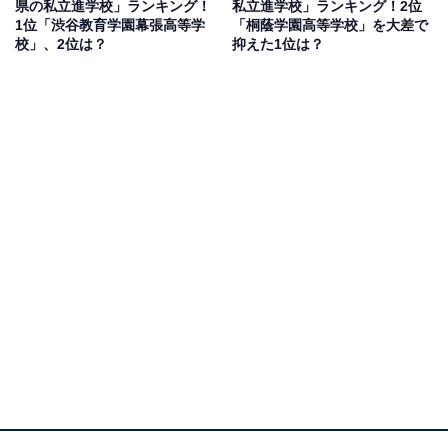
県の私立進学校」ランキング！
私立進学校」ランキング！2位
1位「渋谷教育学園幕張高等学
「桐蔭学園高等学校」を大差で
校」、2位は？
抑えた1位は？
1位：慶應義塾高等学校／121票
1位にランクインしたのは、慶應義塾高等学校です。
1948年に設立された男子校で、2018年の開設70年を機