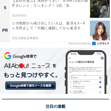
【女性が選ぶ】演技がうまい「STARTO社の若
この記事の筆者：くま なかこ プロフィール
手タレント」ランキング！ 2位「永...
5
編集プロダクション出身のフリーランスエディター。編
2026/05/27
集・執筆・校閲・SNS運用担当として月間120本以上の
リボ地獄から抜け出したい人は、返済を3～6
コンテンツ制作に携わっています。得意なジャンルはラ
ヶ月停止して『大幅に減額してから返済す...
PR
イフスタイル・金融・育児・エンタメ関連。
渋谷法務総合事務所
Recommended by
8位までの全ランキング結果を見
次ページ
る
注目の連載