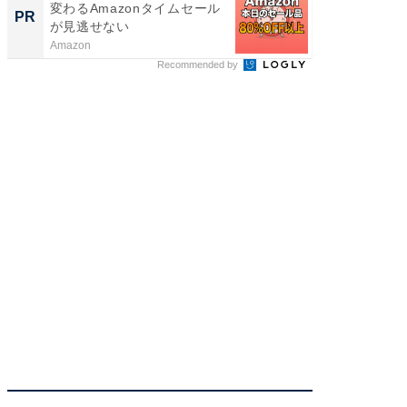
変わるAmazonタイムセール
な間取
PR
PR
が見逃せない
Amazon
株式会社
Recommended by