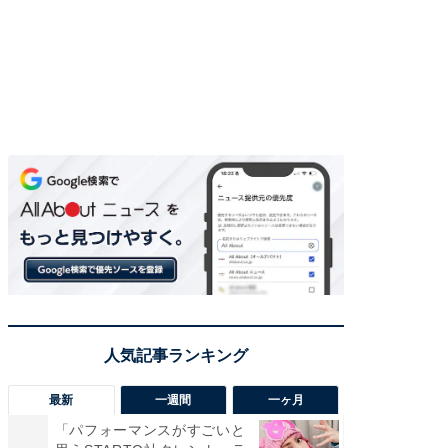
最新
一週間
一ヶ月
「パフォーマンスがすごいと
「癒し系