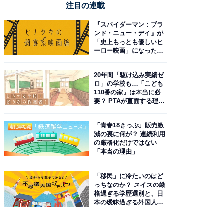
注目の連載
『スパイダーマン：ブラ
ンド・ニュー・デイ』が
「史上もっとも優しいヒ
ーロー映画」になった理
由。予習したい作品は？
20年間「駆け込み実績ゼ
ロ」の学校も…「こども
110番の家」は本当に必
要？ PTAが直面する理想
と現実
「青春18きっぷ」販売激
減の裏に何が？ 連続利用
の厳格化だけではない
「本当の理由」
「移民」に冷たいのはど
っちなのか？ スイスの厳
格過ぎる学歴選別と、日
本の曖昧過ぎる外国人政
策