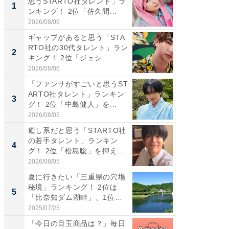
思うSTARTO社タレント」ラ
タレント
1
1
ンキング！ 2位「佐久間...
「井ノ原
2026/08/06
2026/08/0
ギャップがあると思う「STA
癒し系だ
RTO社の30代タレント」ラン
の若手
2
2
キング！ 2位「ジェシ...
グ！ 2
2026/08/06
2026/08/0
「ファンサがすごいと思うST
ギャップ
ARTO社タレント」ランキン
RTO社
3
3
グ！ 2位「中島健人」を...
キング！
2026/08/05
2026/08/0
癒し系だと思う「STARTO社
「世界で
の若手タレント」ランキン
ARTO
4
4
グ！ 2位「松島聡」を抑え...
グ！ 2
2026/08/05
2026/08/0
夏に行きたい「三重県の穴場
身長を知
秘境」ランキング！ 2位は
性俳優」
5
5
「比奈知ダム湖畔」、1位
「鈴木
は？...
倒...
2025/07/25
2026/08/0
「今日の目玉商品は？」毎日
これが