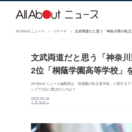
All About ニュース
リサーチ
文武両道だと思う「神奈川
2位「桐蔭学園高等学校」
All About ニュース編集部は「首都圏の私立進学校」に関
ングで1位に選ばれたのは？
2025.04.18
くま なかこ