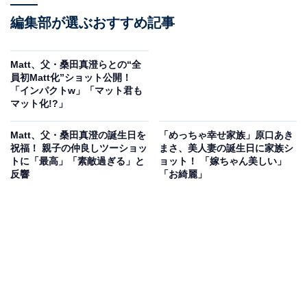
編集部が選ぶおすすめ記事
Matt、父・桑田真澄らとの“全
員初Matt化”ショット公開！
「インパクトw」「マット君も
マット化!?」
Matt、父・桑田真澄の誕生日を
「めっちゃ幸せ家族」原口あき
祝福！ 親子の仲良しツーショッ
まさ、美人妻の誕生日に家族シ
トに「最高」「素敵過ぎる」と
ョット！ 「嫁ちゃん美しい」
反響
「お綺麗」