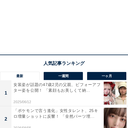
最新
一週間
一ヶ月
女装姿が話題の47歳2児の父親、ビフォーアフ
ター姿を公開！ 「素顔もお美しくて納...
1
2025/06/12
「ポケモンで言う進化」女性タレント、25キ
ロ増量ショットに反響！ 「全然パーツ埋...
2