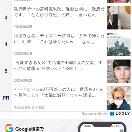
2026/08/05
執行猶予中の宮崎麗果氏、近影公開に「激痩せ
です」「なんか可哀想」の声。「食べられ...
3
2026/08/05
阿波みなみ、ディズニー訪問も「ガチで帰りた
い」吐露。「これは帰りたいw」「なんち...
4
2025/06/19
“可愛すぎる女装”で話題の46歳2児の父親、す
っぴん披露＆“注射レシピ”公開！ ...
5
2024/09/28
カードローン50万円以上の人は、返済を3～6
ヶ月停止して『大幅に減額してから返済...
PR
渋谷法務総合事務所
Recommended by