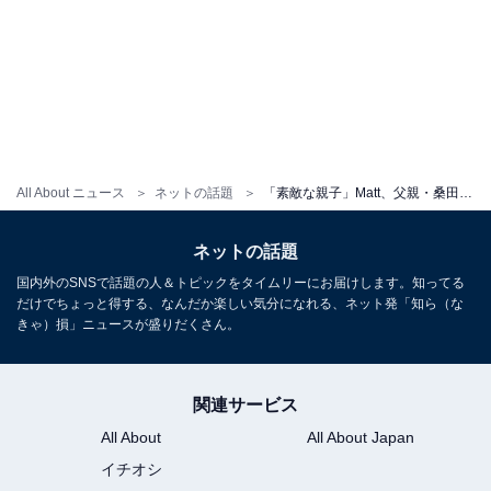
All About ニュース
ネットの話題
「素敵な親子」Matt、父親・桑田真澄との誕生日ショットに反響の声続出！ 「可愛すぎます」
ネットの話題
国内外のSNSで話題の人＆トピックをタイムリーにお届けします。知ってる
だけでちょっと得する、なんだか楽しい気分になれる、ネット発「知ら（な
きゃ）損」ニュースが盛りだくさん。
関連サービス
All About
All About Japan
イチオシ