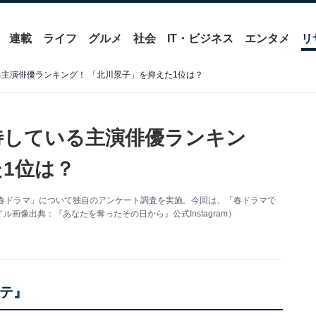
連載
ライフ
グルメ
社会
IT・ビジネス
エンタメ
リ
る主演俳優ランキング！ 「北川景子」を抑えた1位は？
期待している主演俳優ランキン
1位は？
025年春ドラマ」について独自のアンケート調査を実施。今回は、「春ドラマで
画像出典：『あなたを奪ったその日から』公式Instagram）
ルテ』