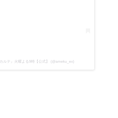
の推理カルテ』火曜よる9時【公式】 (@ameku_ex)