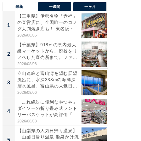
最新
一週間
一ヶ月
【三重県】伊勢名物「赤福」
【兵庫
の直営店に、全国唯一のコメ
ーメン
1
1
ダ大判焼き店も！ 東名阪・
再現した
伊...
道...
2026/08/06
2026/08/0
【千葉県】918㎡の県内最大
【三重
級マーケットから、廃校をリ
「鈴鹿天
2
2
ノベした直売所まで。ファ
は100
ー...
2026/08/06
2026/08/0
立山連峰と富山湾を望む展望
ステラ
風呂に、水深333mの海洋深
詰め放題
3
3
層水風呂。富山県の人気日
00円で「
帰...
2026/08/06
2026/08/0
「これ絶対に便利なやつや」
「ミニオ
ダイソーの折り畳み式ランド
ッグ！ 
4
4
リーバスケットが高評価「使
ど、夏限
わ...
2026/08/03
2026/08/0
【山梨県の人気日帰り温泉】
【埼玉
「山梨日帰り温泉 源泉かけ流
「行田天
5
5