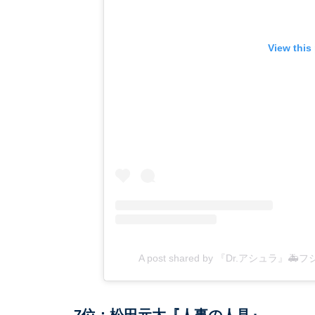
View this
A post shared by 『Dr.アシュラ』
7位：松田元太『人事の人見』