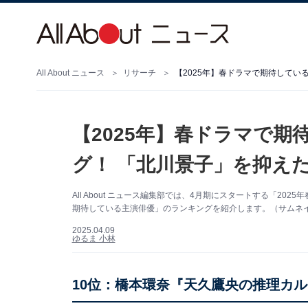
All About ニュース
リサーチ
【2025年】春ドラマで期待してい
【2025年】春ドラマで
グ！ 「北川景子」を抑えた
All About ニュース編集部では、4月期にスタートする「2
期待している主演俳優」のランキングを紹介します。（サムネイル
2025.04.09
ゆるま 小林
10位：橋本環奈『天久鷹央の推理カ