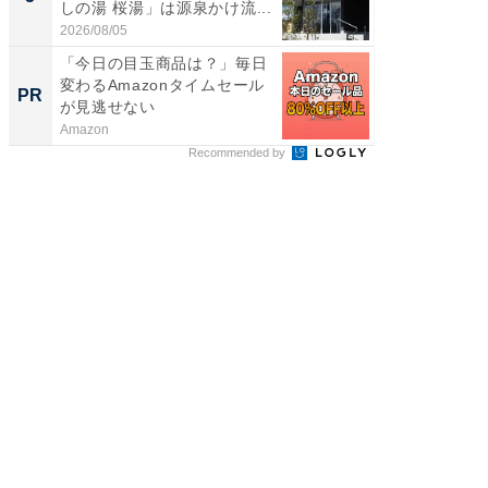
しの湯 桜湯」は源泉かけ流...
は和の
が...
2026/08/05
2026/08/0
「今日の目玉商品は？」毎日
音楽シー
変わるAmazonタイムセール
史、こ
PR
PR
が見逃せない
みて
Amazon
Marshall 
Recommended by