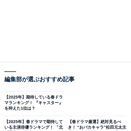
View this post on Instagram
編集部が選ぶおすすめ記事
A post shared by THE RISING SUN COFFEE & BEANS (@therisi
【2025年】期待している春ドラ
マランキング！ 『キャスター』
2位は、『続・続・最後から二番目の恋』（フジテレビ
を抑えた1位は？
系）に出演する坂口憲二さんでした。今シーズンの月9
ドラマとなる同作は、4月14日から放送がスタート。
【2025年】春ドラマで期待して
【春ドラマ厳選】絶対見るべ
いる主演俳優ランキング！ 「北
き！ “おバカキャラ”松田元太主
2014年に放送された『続・最後から二番目の恋』の11年