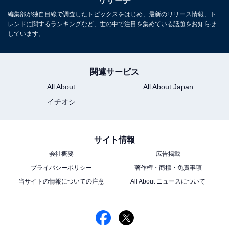
リサーチ
などを制作。その後、フリーランスの編集・ライターに
編集部が独自目線で調査したトピックスをはじめ、最新のリリース情報、ト
レンドに関するランキングなど、世の中で注目を集めている話題をお知らせ
転身。芸能情報に精通し、週刊誌、ネットニュースでテ
しています。
レビや芸能人に関するコラムなどを執筆。編集プロダク
ション「ゆるま」を立ち上げる。
関連サービス
All About
All About Japan
イチオシ
サイト情報
会社概要
広告掲載
プライバシーポリシー
著作権・商標・免責事項
当サイトの情報についての注意
All About ニュースについて
続・最後から二番目の恋 Blu-ray BOX
Amazonで見る