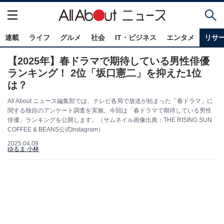
連載
ライフ
グルメ
社会
IT・ビジネス
エンタメ
リサ
【2025年】春ドラマで期待している男性俳優
ランキング！ 2位「坂口憲二」を抑えた1位
は？
All About ニュース編集部では、テレビ各局で放送が始まった「春ドラマ」に
関する独自のアンケート調査を実施。今回は「春ドラマで期待している男性
俳優」ランキングを公開します。（サムネイル画像出典：THE RISING SUN
COFFEE & BEANS公式Instagram）
2025.04.09
ゆるま 小林