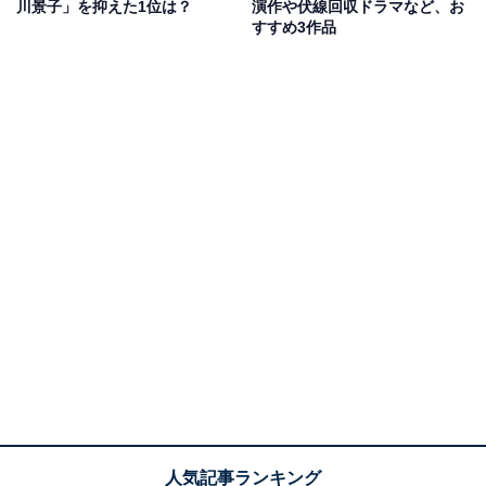
川景子」を抑えた1位は？
演作や伏線回収ドラマなど、お
後を描いた作品で、同シリーズの第3期目となります。
すすめ3作品
坂口さんは、11年ぶりに連続ドラマにレギュラー出演す
ることとなり、長倉家の次男・真平を続投します。レギ
ュラーメンバーとしておなじみの真平は、明朗快活で家
事全般をそつなくこなす人気のキャラクター。坂口さん
が本格復帰となる中で、どんな演技を見せてくれるのか
楽しみです。
回答者からは、「病気で俳優としてほとんど出ていなか
ったので、久しぶりに毎週彼の演技が見れるのが楽し
み」（40代男性／東京都）、「坂口憲二がまた見られる
だけで眼福」（30代女性／埼玉県）、「しばらく仕事を
休んでいたそうで、復帰されて良かったと思う」（40代
男性／茨城県）などの意見が寄せられました。