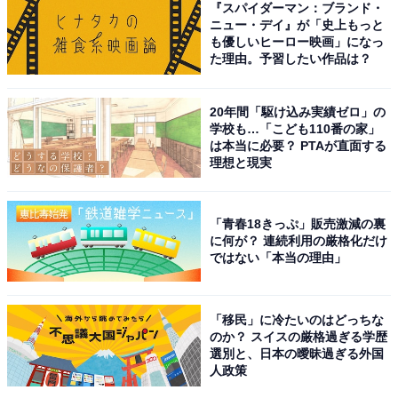
『スパイダーマン：ブランド・
ニュー・デイ』が「史上もっと
2025.4.5Blog
も優しいヒーロー映画」になっ
海とネクタイ
https://t.co/iT4w7pY3Y5
#中井貴一
た理由。予習したい作品は？
#海
#ネクタイ
#鎌倉
#最後から二番目の恋
pic.twitter.com/CiU8lc7363
20年間「駆け込み実績ゼロ」の
学校も…「こども110番の家」
— 中井貴一【公式】 (@officenakai_NK)
は本当に必要？ PTAが直面する
理想と現実
April 5, 2025
1位は、同じく『続・続・最後から二番目の恋』に出演
「青春18きっぷ」販売激減の裏
に何が？ 連続利用の厳格化だけ
する中井貴一さんです。中井さんは、同作で小泉今日子
ではない「本当の理由」
さんとダブル主演を担当。「月9」枠では史上最年長主
演となり、放送前から大きな注目を集めています。
「移民」に冷たいのはどっちな
のか？ スイスの厳格過ぎる学歴
中井さん演じる長倉和平は63歳。定年後の現在は鎌倉市
選別と、日本の曖昧過ぎる外国
の観光課で“指導監”として働いています。生まじめな堅
人政策
物で理屈っぽく、説教くさい和平は、自分にも他人にも