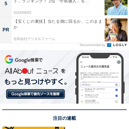
ト」ランキング！ 2位「中島健人」を...
5
2026/08/05
【宝くじの裏技】当たる側に回るか、このまま
か
PR
合同会社デジタルファーム
Recommended by
1位：中井貴一『続・続・最後から二番目の恋』／
56票
注目の連載