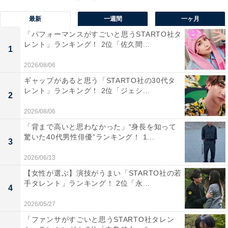
最新
一週間
一ヶ月
「パフォーマンスがすごいと思うSTARTO社タ
レント」ランキング！ 2位「佐久間...
1
2026/08/06
最後から二番目の恋【プライム会員なら3話お試し見放
ギャップがあると思う「STARTO社の30代タ
題】
レント」ランキング！ 2位「ジェシ...
2
Amazonで見る
2026/08/06
「背まで高いと思わなかった」“身長を知って
驚いた40代男性俳優”ランキング！ 1...
3
2026/06/13
【女性が選ぶ】演技がうまい「STARTO社の若
手タレント」ランキング！ 2位「永...
4
坂口憲二さんの商品をAmazonで見る
2026/05/27
「ファンサがすごいと思うSTARTO社タレン