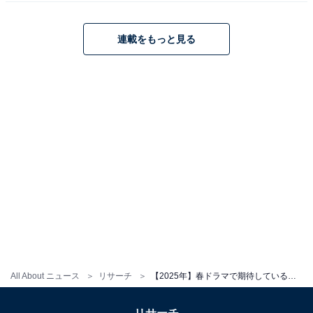
厳しい性格。中井さんがはまり役となっているキャラク
ターで、今作でも魅力あふれる演技を見せてくれそうで
連載をもっと見る
す。小泉さんとのコンビネーションも抜群で、コミカル
な掛け合いに期待です。
回答者からは、「まじめで堅物なんだけど、以外とモテ
る所が憎めない」（50代女性／埼玉県）、「大好きなキ
ャラクターなのでとても楽しみです」（50代女性／静岡
県）、「中井貴一さん久しぶりの月9で、続編が楽しみ
だからです」（50代女性／東京都）などの意見が寄せら
れました。
※回答者コメントは原文ママです
All About ニュース
リサーチ
【2025年】春ドラマで期待している男性俳優ランキング！ 2位「坂口憲二」を抑えた1位は？
この記事の筆者：ゆるま 小林 プロフィール
長年にわたってテレビ局でバラエティー番組、情報番組