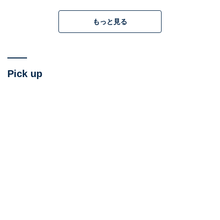
くしてしまいます。単純ですが、このデメリットは、思
いのほか大きいと思います。
もっと見る
「根本的な問題が解決しない」
たとえば、何かの集まりで手伝いを募集して人が足りな
Pick up
かったとき、ふつうの団体なら「なぜ人が集まらない
か」を考えます。でも強制だと「足りないなら学年委員
さんにも出てもらおう」で話が済んでしまいます。する
と「そのお題が適切だったか」ということが検証され
ず、翌年も同じ問題が起きがちです。
「辛い人を、より追い詰めてしまう」
家庭の状況は、それぞれ本当に違います。「下に乳幼児
がいる」「親の介護がある」「実は病気で生きているの
がぎりぎり」等々。そこで「必ず全員平等にやって」と
求められたら、ぎりぎりの人はより大変になります。