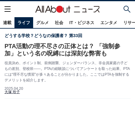
連載
ライフ
グルメ
社会
IT・ビジネス
エンタメ
リサ
どうする学校？どうなの保護者？ 第33回
PTA活動の理不尽さの正体とは？ 「強制参
加」という名の呪縛には深刻な弊害も
役員決め、ポイント制、前例踏襲、ジェンダーバランス、非会員家庭の子ど
もの差別、登校班——。PTAの経験談についてアンケートを取った結果、PTA
には“理不尽な慣習”が多々あることが分かりました。ここではPTAを強制する
デメリットを紹介します。
2025.04.20
大塚 玲子