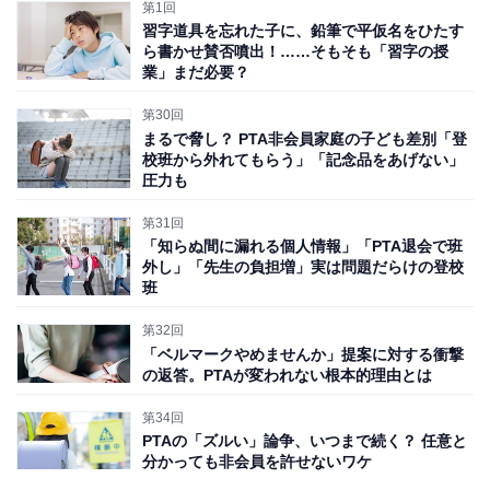
第1回
習字道具を忘れた子に、鉛筆で平仮名をひたす
ら書かせ賛否噴出！……そもそも「習字の授
業」まだ必要？
第30回
まるで脅し？ PTA非会員家庭の子ども差別「登
校班から外れてもらう」「記念品をあげない」
圧力も
第31回
「知らぬ間に漏れる個人情報」「PTA退会で班
外し」「先生の負担増」実は問題だらけの登校
なぜか参加を強制されるPTA。デメリットも（画像出典：pixta）
班
さらにPTAの参加を強制すると、こんなデメリットもあ
第32回
ります。
「ベルマークやめませんか」提案に対する衝撃
の返答。PTAが変われない根本的理由とは
「楽しくない」「やる気をなくす」
第34回
強制というのは、参加者が「自分の意思を尊重してもら
PTAの「ズルい」論争、いつまで続く？ 任意と
分かっても非会員を許せないワケ
えない」ということであり、楽しくないし、やる気もな