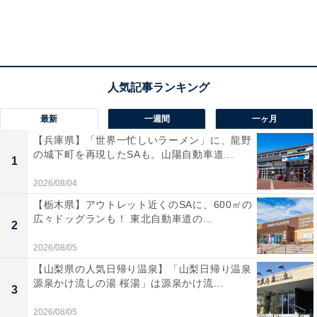
「なら、そうならないよう理由を言わせよう」というの
がPTAでは「常識」でしたが、本当はそれは、一番やっ
てはいけないことでしょう。言いたくない人もいるので
す。
「生産性のない仕事が発生しがち」
最新
一週間
一ヶ月
【兵庫県】「世界一忙しいラーメン」に、龍野
他の人に対して、本人がやりたくないことをやらせるの
の城下町を再現したSAも。山陽自動車道...
は、とても手のかかることです。何度も連絡を入れた
1
り、「来なかった人チェック」をしたり、やたらと労力
2026/08/04
がかかるわりに何も生みださず、誰も得をしません。
【栃木県】アウトレット近くのSAに、600㎡の
広々ドッグランも！ 東北自動車道の...
2
「保護者の関係を悪くする」
2026/08/05
PTA活動をきっかけに友達ができたという人も、特に役
【山梨県の人気日帰り温泉】「山梨日帰り温泉
源泉かけ流しの湯 桜湯」は源泉かけ流...
員さんでは多いかもしれません。でもその一方で、強制
3
によって保護者同士の関係が悪化する経験をした人もた
2026/08/05