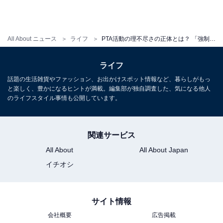
しいし、間違ったことです。
All About ニュース
ライフ
PTA活動の理不尽さの正体とは？ 「強制参加」という名の呪縛には深刻な弊害も
ライフ
話題の生活雑貨やファッション、お出かけスポット情報など、暮らしがもっ
と楽しく、豊かになるヒントが満載。編集部が独自調査した、気になる他人
のライフスタイル事情も公開しています。
関連サービス
All About
All About Japan
イチオシ
PTAを「やめたい」「変えたい」――そう思って
サイト情報
いる方へ
会社概要
広告掲載