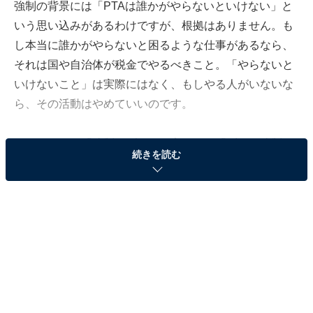
強制の背景には「PTAは誰かがやらないといけない」と
いう思い込みがあるわけですが、根拠はありません。も
し本当に誰かがやらないと困るような仕事があるなら、
それは国や自治体が税金でやるべきこと。「やらないと
いけないこと」は実際にはなく、もしやる人がいないな
ら、その活動はやめていいのです。
ただ、いくら「強制はダメ」と言っても「ずっと強制だ
続きを読む
ったんだから、いいじゃない」と思う人もいるでしょ
う。たまたま気のいい人が集まって、楽しくやっている
こともあるでしょう。でも、それはほぼ運によるもので
あり、強制をベースとする限り、いつか誰かが泣くリス
クはあります。