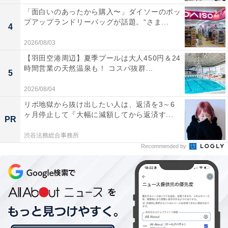
くさんいます。活動に参加しなかったために悪口を言わ
「面白いのあったから購入〜」ダイソーのポッ
れ、学校行事に足を運びづらくなった、という人の話は
プアップランドリーバッグが話題。“さま...
4
よく聞くものです。
2026/08/03
【羽田空港周辺】夏季プールは大人450円＆24
以上が、強制がもたらす主な弊害です。
時間営業の天然温泉も！ コスパ抜群...
5
2026/08/04
強制は体罰とも似ています。昔は「子どもは殴らないと
リボ地獄から抜け出したい人は、返済を3～6
ダメ」と信じられていましたが、今は誰もそんなことを
ヶ月停止して『大幅に減額してから返済す...
言いません。「最低限の強制は必要だ」というのは、
PR
「最低限の体罰は必要だ」というのと同じでしょう。
渋谷法務総合事務所
Recommended by