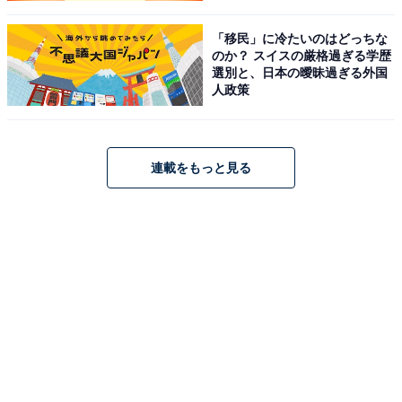
たい」と思ってもらえる団体にする必要があるでしょ
う。
「移民」に冷たいのはどっちな
のか？ スイスの厳格過ぎる学歴
選別と、日本の曖昧過ぎる外国
同時に、発想を切り替えることも必須です。これまで
人政策
PTAは「前年通りの活動をするために、人やお金を（強
制的に）集める」という考え方でしたが、これをひっく
り返すのです。つまり「強制をやめ、任意の募集で、集
連載をもっと見る
まった人とお金で、できることをやる」と考えるので
す。この頭の切り替えをできれば、強制は手放せるはず
です。
これはつまり「人が集まらない活動は、やらない」とい
うことでもあります。会長さんにとっては、ちょっと覚
悟がいることでしょう。やめたら文句を言ってくる人も
いるかもしれません。でも、どうか負けないでくださ
い。誰かが我慢して、いやいや続けるほうが、よほど悲