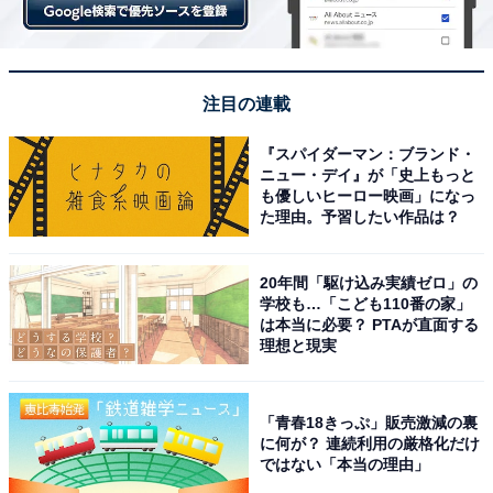
注目の連載
『スパイダーマン：ブランド・
ニュー・デイ』が「史上もっと
も優しいヒーロー映画」になっ
強制をやめても大丈夫
た理由。予習したい作品は？
「強制がダメなのはわかる、でも強制をやめたら、PTA
20年間「駆け込み実績ゼロ」の
がまわらなくなるじゃないか」と不安に思う方も、まだ
学校も…「こども110番の家」
まだ多いかもしれません。たしかに、今これだけPTAが
は本当に必要？ PTAが直面する
理想と現実
嫌われている状況で、ただ強制加入をやめたなら、会員
が激減することも考えられます。
「青春18きっぷ」販売激減の裏
に何が？ 連続利用の厳格化だけ
もしそれを避けたいなら、一般の団体と同様に運営方法
ではない「本当の理由」
や活動内容を改善し、且つそれをアピールして、「入り