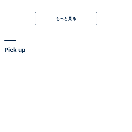
説します。
もっと見る
Pick up
1：「死んでは生き返る」が怖い＆かわいそう。で
も、笑ってしまう