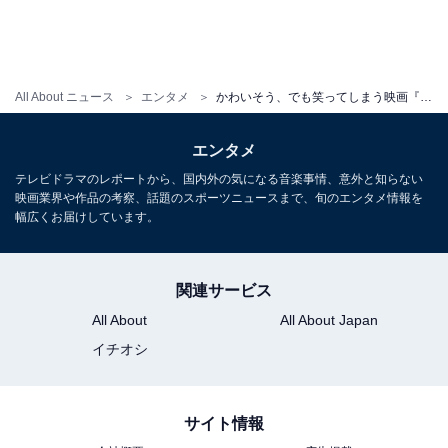
ブラック企業から文字通り「使い捨て」にされるミッキ
ーですが、後にナーシャという彼女ができてイチャコラ
All About ニュース
エンタメ
かわいそう、でも笑ってしまう映画『ミッキー17』の魅力とは。『ナウシカ』を連想する生き物にも注目
を始めたりします。「なんだよリア充じゃん！」とも思
われるかもしれませんが、ご安心（？）いただきたいと
エンタメ
ころ。真にブラックな展開は、むしろそこから始まるの
テレビドラマのレポートから、国内外の気になる音楽事情、意外と知らない
ですから。
映画業界や作品の考察、話題のスポーツニュースまで、旬のエンタメ情報を
幅広くお届けしています。
予測不能の事態と手違いにより、「ミッキー17」は自身
のコピーである「ミッキー18」と「同時に存在してしま
関連サービス
う」展開に。「ミッキー17」にとっては、「ミッキー
All About
All About Japan
18」にナーシャを「寝取られた」状況に陥ったり……
イチオシ
「同じ人間の存在」ということが社会では全く許容され
ないのです。
サイト情報