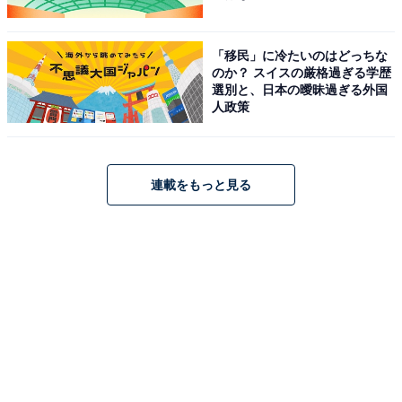
らに「ポン・ジュノ監督らしさがマシマシになった」と
いえそうです。
「移民」に冷たいのはどっちな
のか？ スイスの厳格過ぎる学歴
選別と、日本の曖昧過ぎる外国
人政策
連載をもっと見る
2：彼女ができた！ リア充じゃん……からとんで
もない事態に!?