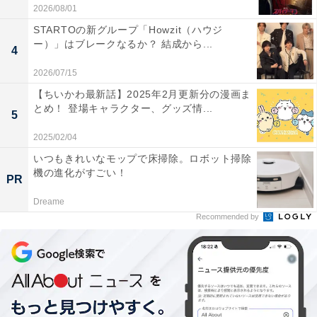
2026/08/01
STARTOの新グループ「Howzit（ハウジ
ー）」はブレークなるか？ 結成から...
4
2026/07/15
【ちいかわ最新話】2025年2月更新分の漫画ま
しかも、ミッキーは死んでは生き返るを繰り返したおか
とめ！ 登場キャラクター、グッズ情...
5
げで、タイトル通り映画の冒頭からすでに「17人目」に
2025/02/04
なっています。それから時間がさかのぼり「なんでミッ
いつもきれいなモップで床掃除。ロボット掃除
キーはこんな最悪な企業に就職したのか」も明らかにな
機の進化がすごい！
PR
るのですが、その理由もまたかわいそうすぎる上に「悪
Dreame
い冗談」すぎて、どうしても笑ってしまうのです。
Recommended by
言うまでもないですが、劇中で描かれるのは
「社畜」や
「ブラック企業」の問題そのもの
。超極端でありなが
ら、本質的には「現実にないわけではない」問題でもあ
り、主人公に同情して、ブラックさに笑って、さらに