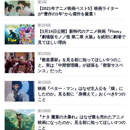
第1回
【2021年アニメ映画ベスト5】映画ライター
が“豊作の1年”から傑作を厳選！
はっきりと大人向けの「やや過激なブラックコメディ
第154回
ー」でもあることを認識して……いや、むしろそこを大
【3月14日公開】新時代のアニメ映画『Flow』
『劇場版モノノ怪 第二章 火鼠』を絶対に劇場で
いに期待すればいい
のです。
見てほしい理由
第155回
というわけで、『パラサイト 半地下の家族』が好きな人
『教皇選挙』を見る前に知ってほしい5つのこ
でポン・ジュノ監督のファンは期待して見てOK！ ブラ
と。実は「中間管理職」が頑張る「密室サスペ
ンス」だった
ックコメディーが大好物という人にも大推薦！ 以上！ と
終わりにしていいのですが、そういうわけにもいかない
第156回
ので、なんとかネタバレになりすぎない範囲で、同作の
映画『ベター・マン』はなぜ主人公を「猿」に
したのか。見る前に「身構えて」おくべき5つの
魅力を紹介していきましょう。
こと
第158回
そして筆者個人としては、本作は
日本のアニメ映画『風
『ナタ 魔童の⼤暴れ』はなぜ最も売れたアニメ
の谷のナウシカ』および漫画『レベルE』の合わせ技
の
映画になったのか。見る前に知ってほしい3つの
こと
ような面白さがあると思うのです。その理由も併せて解