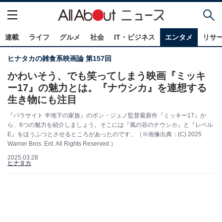
連載
ライフ
グルメ
社会
IT・ビジネス
エンタメ
リサ
ヒナタカの雑食系映画論 第157回
かわいそう、でも笑ってしまう映画『ミッキ
ー17』の魅力とは。『ナウシカ』を連想する
生き物にも注目
『パラサイト 半地下の家族』のポン・ジュノ監督最新作『ミッキー17』か
ら、6つの魅力を紹介しましょう。そこには『風の谷のナウシカ』と『レベル
E』をほうふつとさせるところがあったのです。（※画像出典：(C) 2025
Warner Bros. Ent. All Rights Reserved.）
2025.03.28
ヒナタカ