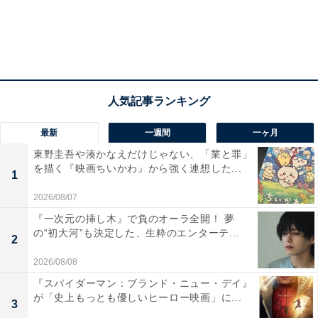
本作のあらすじを端的に言えば、人生失敗だらけの男が
「死んでも代わりがいる」最悪な企業に就職してしまう
というもの。
その
死んでも代わりがいるというのは、比喩表現でも脅
し文句でもなく「ガチ」
。主人公のミッキーは死ぬたび
最新
一週間
一ヶ月
に自分のコピー（劇中では「プリンティング」と呼ばれ
東野圭吾や湊かなえだけじゃない、「業と罪」
る）が誕生し、死ぬ前のミッキーに代わってコピーが理
を描く『映画ちいかわ』から強く連想した...
1
不尽な業務に就くという、かわいそうだし倫理的にアウ
2026/08/07
トすぎるストーリーになっています。
『一次元の挿し木』で負のオーラ全開！ 夢
の“初大河”も決定した、生粋のエンターテ...
2
2026/08/08
『スパイダーマン：ブランド・ニュー・デイ』
が「史上もっとも優しいヒーロー映画」に...
3