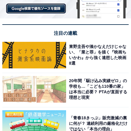
「怖くもなる」というバランスも見どころです。
ちなみに原作の小説のタイトルは『ミッキー7』だった
のですが、
ポン・ジュノ監督は「ミッキーをあと10回殺
注目の連載
せるようにしたい」と希望
して、映画では『ミッキー
17』というタイトルになったのだとか。
東野圭吾や湊かなえだけじゃな
い、「業と罪」を描く『映画ち
いかわ』から強く連想した映画
とはいえ、それは決して意地悪な意図だけではなく、ポ
8選
ン・ジュノ監督は原作の「ごく普通の人間」として描か
れているミッキーに強く惹かれた上で、「私はさらに“普
20年間「駆け込み実績ゼロ」の
通”にしたかった。もっと下層階級の人間にして、もっ
学校も…「こども110番の家」
は本当に必要？ PTAが直面する
と“負け犬”感を強くしたいと思った」とも語っていま
理想と現実
す。
「青春18きっぷ」販売激減の裏
いずれにせよ、後述するテーマをこれまでも描いてきた
に何が？ 連続利用の厳格化だけ
ポン・ジュノ監督と原作の相性は抜群ですし、映画でさ
ではない「本当の理由」