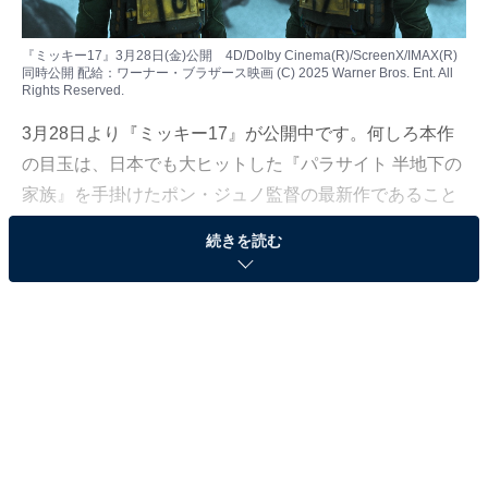
『ミッキー17』3月28日(金)公開 4D/Dolby Cinema(R)/ScreenX/IMAX(R)
同時公開 配給：ワーナー・ブラザース映画 (C) 2025 Warner Bros. Ent. All
Rights Reserved.
3月28日より『ミッキー17』が公開中です。何しろ本作
の目玉は、日本でも大ヒットした『パラサイト 半地下の
家族』を手掛けたポン・ジュノ監督の最新作であること
でしょう。
続きを読む
予備知識ゼロで楽しめる「逆襲エンターテインメ
ント」
結論から言えば、本作はめちゃくちゃ面白い！ しかも、
予備知識ゼロで楽しめる、いやむしろ何も知らない方が
「まさか、こんなことになるなんて……！」と予想の斜
め上の展開に驚ける
、それでいて痛快無比な「逆襲エン